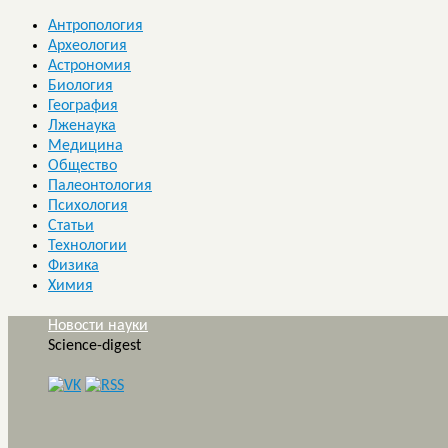
Антропология
Археология
Астрономия
Биология
География
Лженаука
Медицина
Общество
Палеонтология
Психология
Статьи
Технологии
Физика
Химия
Новости науки
Science-digest