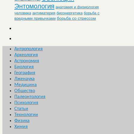
Энтомология
анатомия и физиология
человека
антиматерия
биоэнергетика
борьба с
борьба со стрессом
вредными привычками
Антропология
Археология
Астрономия
Биология
География
Лженаука
Медицина
Общество
Палеонтология
Психология
Статьи
Технологии
Физика
Химия