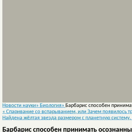
Новости науки»
Биология»
Барбарис способен принима
«
Спаривание со вспарыванием, или Зачем появилось т
Найдена жёлтая звезда размером с планетную систему.
Барбарис способен принимать осознанн