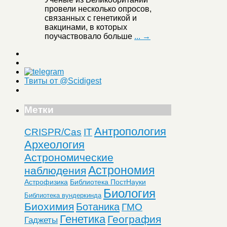
провели несколько опросов,
связанных с генетикой и
вакцинами, в которых
поучаствовало больше
... →
Твиты от @Scidigest
Метки
Антропология
CRISPR/Cas
IT
Археология
Астрономические
Астрономия
наблюдения
Астрофизика
Библиотека ПостНауки
Биология
Библиотека вундеркинда
Биохимия
Ботаника
ГМО
Генетика
География
Гаджеты