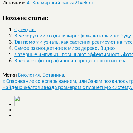
Источник:
А. Космарский nauka21vek.ru
Похожие статьи:
Суперрис
В Белоруссии создали картофель, который не будут
Тли помогли узнать, как растения реагируют на гус
Самое разноцветное в мире дерево. Видео
Лазерные импульсы повышают эффективность фот
Впервые сфотографирован процесс фотосинтеза
Метки
Биология
,
Ботаника
.
«
Спаривание со вспарыванием, или Зачем появилось т
Найдена жёлтая звезда размером с планетную систему.