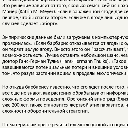
Это решение зависит от того, сколько семян сейчас нах
Майер (Katrin M. Meyer). Если в зараженной ягоде две 
первое, чтобы спасти второе. Если же в ягоде лишь одн
случаев сделает «аборт».
Эмпирические данные были загружены в компьютерную 
прояснилась. «Если барбарис отказывается от ягоды 
он теряет целую ягоду. Вместо этого он “рассчитывает”,
возможность есть. Лучше оставить небольшой шанс, че
доктор Ганс-Герман Тулке (Hans-Hermann Thulke). «Так
взвешиваются потенциальные потери и внешние условия
том, что разум растений вошел в пределы экологически
Но откуда барбарису известно, что его ждет после того,
всё еще не знают, как растения обрабатывают информац
сложные формы поведения. Орегонский виноград (близ
уже 200 лет, также становится жертвой этих паразитов,
сложности оборонительной стратегии.
По материалам пресс-релиза Гельмгольцвской ассоциац