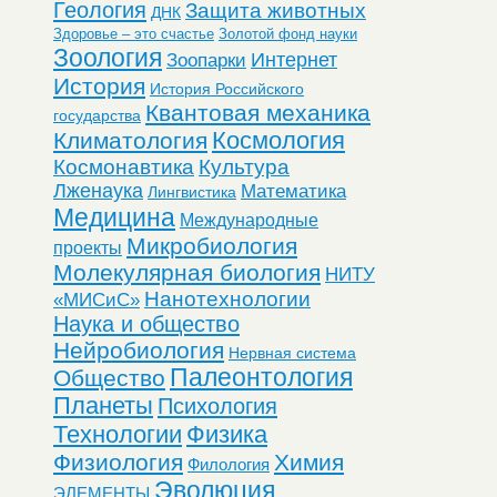
Геология
Защита животных
ДНК
Здоровье – это счастье
Золотой фонд науки
Зоология
Интернет
Зоопарки
История
История Российского
Квантовая механика
государства
Космология
Климатология
Космонавтика
Культура
Лженаука
Математика
Лингвистика
Медицина
Международные
Микробиология
проекты
Молекулярная биология
НИТУ
Нанотехнологии
«МИСиС»
Наука и общество
Нейробиология
Нервная система
Палеонтология
Общество
Планеты
Психология
Технологии
Физика
Физиология
Химия
Филология
Эволюция
ЭЛЕМЕНТЫ