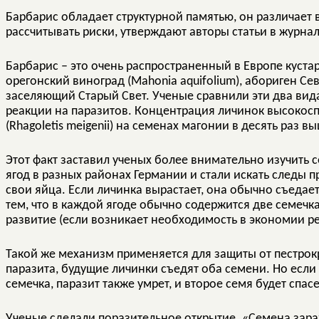
Барбарис обладает структурной памятью, он различает
рассчитывать риски, утверждают авторы статьи в журнале
Барбарис – это очень распространенный в Европе куста
орегонский виноград (Mahonia aquifolium), абориген С
заселяющий Старый Свет. Ученые сравнили эти два вид
реакции на паразитов. Концентрация личинок высокос
(Rhagoletis meigenii) на семенах магонии в десять раз в
Этот факт заставил ученых более внимательно изучить 
ягод в разных районах Германии и стали искать следы 
свои яйца. Если личинка вырастает, она обычно съедает
тем, что в каждой ягоде обычно содержится две семечка
развитие (если возникает необходимость в экономии ре
Такой же механизм применяется для защиты от пестро
паразита, будущие личинки съедят оба семени. Но если
семечка, паразит также умрет, и второе семя будет спас
Ученые сделали поразительное открытие. «Семена зара