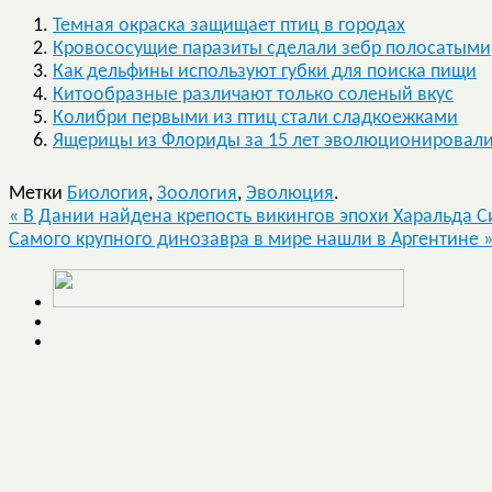
Темная окраска защищает птиц в городах
Кровососущие паразиты сделали зебр полосатыми
Как дельфины используют губки для поиска пищи
Китообразные различают только соленый вкус
Колибри первыми из птиц стали сладкоежками
Ящерицы из Флориды за 15 лет эволюционировали
Метки
Биология
,
Зоология
,
Эволюция
.
«
В Дании найдена крепость викингов эпохи Харальда С
Самого крупного динозавра в мире нашли в Аргентине