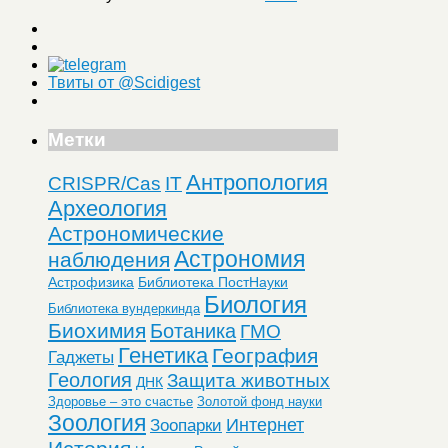
Твиты от @Scidigest
Метки
Антропология
CRISPR/Cas
IT
Археология
Астрономические
Астрономия
наблюдения
Астрофизика
Библиотека ПостНауки
Биология
Библиотека вундеркинда
Биохимия
Ботаника
ГМО
Генетика
География
Гаджеты
Геология
Защита животных
ДНК
Здоровье – это счастье
Золотой фонд науки
Зоология
Интернет
Зоопарки