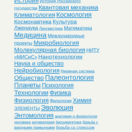
История
История Российского
Квантовая механика
государства
Космология
Климатология
Космонавтика
Культура
Лженаука
Математика
Лингвистика
Медицина
Международные
Микробиология
проекты
Молекулярная биология
НИТУ
Нанотехнологии
«МИСиС»
Наука и общество
Нейробиология
Нервная система
Палеонтология
Общество
Планеты
Психология
Технологии
Физика
Физиология
Химия
Филология
Эволюция
ЭЛЕМЕНТЫ
Энтомология
анатомия и физиология
человека
антиматерия
биоэнергетика
борьба с
борьба со стрессом
вредными привычками