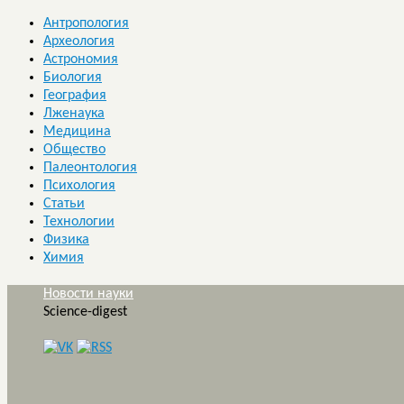
Антропология
Археология
Астрономия
Биология
География
Лженаука
Медицина
Общество
Палеонтология
Психология
Статьи
Технологии
Физика
Химия
Новости науки
Science-digest