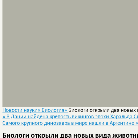
Новости науки»
Биология»
Биологи открыли два новых
«
В Дании найдена крепость викингов эпохи Харальда С
Самого крупного динозавра в мире нашли в Аргентине
Биологи открыли два новых вида животн