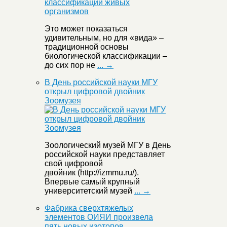
Это может показаться
удивительным, но для «вида» –
традиционной основы
биологической классификации –
до сих пор не
... →
В День российской науки МГУ
открыл цифровой двойник
Зоомузея
Зоологический музей МГУ в День
российской науки представляет
свой цифровой
двойник (http://izmmu.ru/).
Впервые самый крупный
университетский музей
... →
Фабрика сверхтяжелых
элементов ОИЯИ произвела
пять новых изотопов