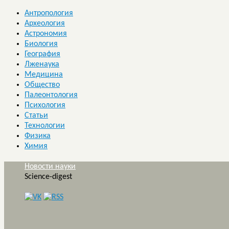
Антропология
Археология
Астрономия
Биология
География
Лженаука
Медицина
Общество
Палеонтология
Психология
Статьи
Технологии
Физика
Химия
Новости науки
Science-digest