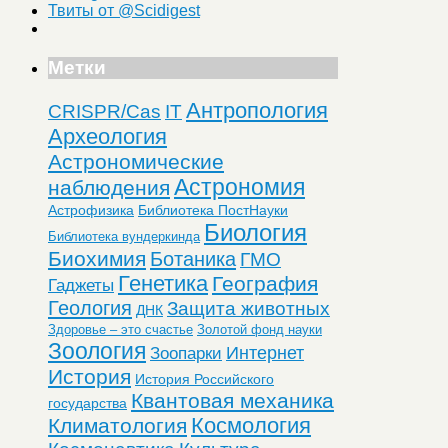
Твиты от @Scidigest
Метки
Антропология
CRISPR/Cas
IT
Археология
Астрономические
Астрономия
наблюдения
Астрофизика
Библиотека ПостНауки
Биология
Библиотека вундеркинда
Биохимия
Ботаника
ГМО
Генетика
География
Гаджеты
Геология
Защита животных
ДНК
Здоровье – это счастье
Золотой фонд науки
Зоология
Интернет
Зоопарки
История
История Российского
Квантовая механика
государства
Космология
Климатология