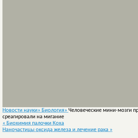
Новости науки»
Биология»
Человеческие мини-мозги пр
среагировали на мигание
«
Биохимия палочки Коха
Наночастицы оксида железа и лечение рака
»