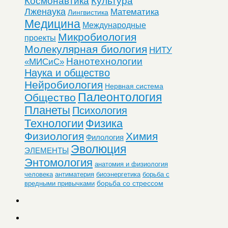
Космонавтика
Культура
Лженаука
Математика
Лингвистика
Медицина
Международные
Микробиология
проекты
Молекулярная биология
НИТУ
Нанотехнологии
«МИСиС»
Наука и общество
Нейробиология
Нервная система
Палеонтология
Общество
Планеты
Психология
Технологии
Физика
Физиология
Химия
Филология
Эволюция
ЭЛЕМЕНТЫ
Энтомология
анатомия и физиология
человека
антиматерия
биоэнергетика
борьба с
борьба со стрессом
вредными привычками