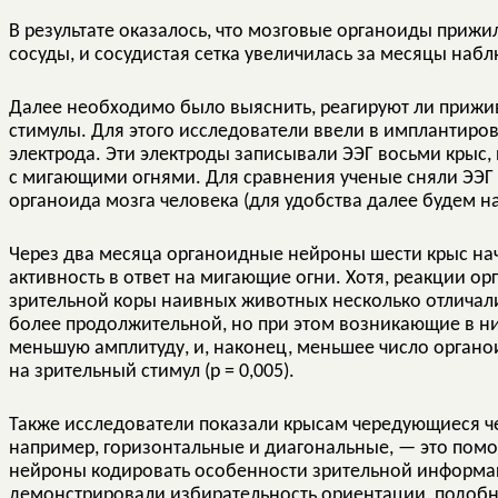
В результате оказалось, что мозговые органоиды прижил
сосуды, и сосудистая сетка увеличилась за месяцы набл
Далее необходимо было выяснить, реагируют ли прижи
стимулы. Для этого исследователи ввели в имплантиро
электрода. Эти электроды записывали ЭЭГ восьми крыс,
с мигающими огнями. Для сравнения ученые сняли ЭЭГ 
органоида мозга человека (для удобства далее будем н
Через два месяца органоидные нейроны шести крыс на
активность в ответ на мигающие огни. Хотя, реакции 
зрительной коры наивных животных несколько отличал
более продолжительной, но при этом возникающие в н
меньшую амплитуду, и, наконец, меньшее число органо
на зрительный стимул (p = 0,005).
Также исследователи показали крысам чередующиеся ч
например, горизонтальные и диагональные, — это помо
нейроны кодировать особенности зрительной информа
демонстрировали избирательность ориентации, подобн