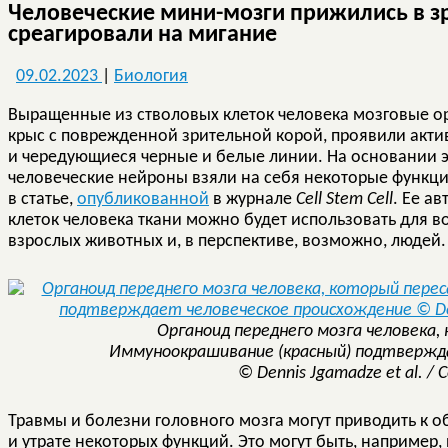
Человеческие мини-мозги прижились в з
среагировали на мигание
09.02.2023
|
Биология
Выращенные из стволовых клеток человека мозговые о
крыс с поврежденной зрительной корой, проявили акти
и чередующиеся черные и белые линии. На основании э
человеческие нейроны взяли на себя некоторые функци
в статье,
опубликованной
в журнале
Cell Stem Cell
. Ее а
клеток человека ткани можно будет использовать для 
взрослых животных и, в перспективе, возможно, людей.
Органоид переднего мозга человека,
Иммуноокрашивание (красный) подтвержд
© Dennis Jgamadze et al. / Ce
Травмы и болезни головного мозга могут приводить к
и утрате некоторых функций. Это могут быть, например,