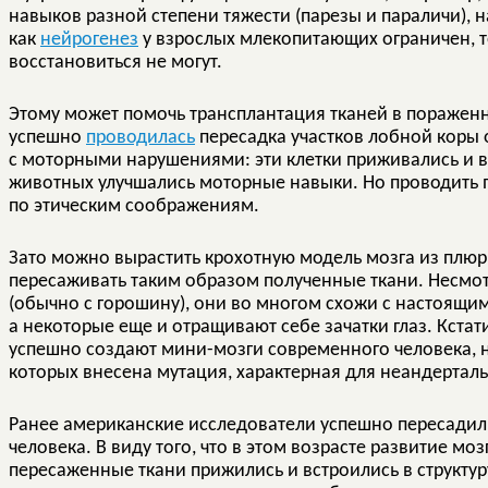
навыков разной степени тяжести (парезы и параличи), н
как
нейрогенез
у взрослых млекопитающих ограничен, 
восстановиться не могут.
Этому может помочь трансплантация тканей в пораженн
успешно
проводилась
пересадка участков лобной коры 
с моторными нарушениями: эти клетки приживались и вс
животных улучшались моторные навыки. Но проводить
по этическим соображениям.
Зато можно вырастить крохотную модель мозга из плюр
пересаживать таким образом полученные ткани. Несмот
(обычно с горошину), они во многом схожи с настоящими
а некоторые еще и отращивают себе зачатки глаз. Кстат
успешно создают мини-мозги современного человека, но
которых внесена мутация, характерная для неандерталь
Ранее американские исследователи успешно пересади
человека. В виду того, что в этом возрасте развитие мо
пересаженные ткани прижились и встроились в структур