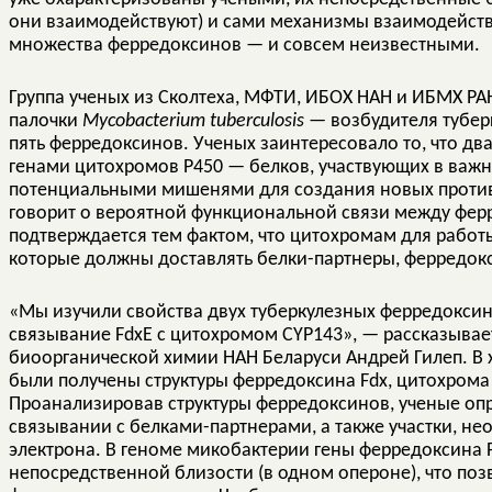
они взаимодействуют) и сами механизмы взаимодейств
множества ферредоксинов — и совсем неизвестными.
Группа ученых из Сколтеха, МФТИ, ИБОХ НАН и ИБМХ Р
палочки
Mycobacterium tuberculosis
— возбудителя тубер
пять ферредоксинов. Ученых заинтересовало то, что д
генами цитохромов Р450 — белков, участвующих в важн
потенциальными мишенями для создания новых противо
говорит о вероятной функциональной связи между фер
подтверждается тем фактом, что цитохромам для рабо
которые должны доставлять белки-партнеры, ферредок
«Мы изучили свойства двух туберкулезных ферредоксинов
связывание FdxE с цитохромом CYP143», — рассказывае
биоорганической химии НАН Беларуси Андрей Гилеп. В
были получены структуры ферредоксина Fdx, цитохрома 
Проанализировав структуры ферредоксинов, ученые оп
связывании с белками-партнерами, а также участки, н
электрона. В геноме микобактерии гены ферредоксина F
непосредственной близости (в одном опероне), что поз