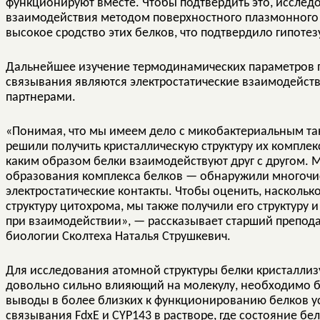
функционируют вместе. Чтобы подтвердить это, исслед
взаимодействия методом поверхностного плазмонного 
высокое сродство этих белков, что подтвердило гипотез
Дальнейшее изучение термодинамических параметров 
связывания являются электростатические взаимодейст
партнерами.
«Понимая, что мы имеем дело с микобактериальным т
решили получить кристаллическую структуру их комплек
каким образом белки взаимодействуют друг с другом.
образования комплекса белков — обнаружили многочи
электростатические контакты. Чтобы оценить, наскольк
структуру цитохрома, мы также получили его структуру
при взаимодействии», — рассказывает старший препод
биологии Сколтеха Наталья Струшкевич.
Для исследования атомной структуры белки кристаллизу
довольно сильно влияющий на молекулу, необходимо б
выводы в более близких к функционированию белков у
связывания FdxE и CYP143 в растворе, где состояние б