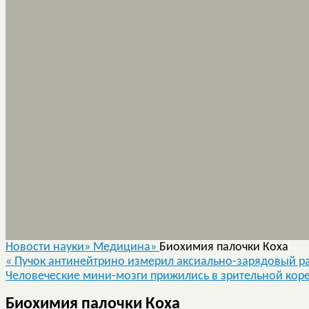
Новости науки»
Медицина»
Биохимия палочки Коха
«
Пучок антинейтрино измерил аксиально-зарядовый р
Человеческие мини-мозги прижились в зрительной коре
Биохимия палочки Коха