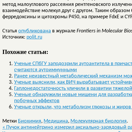
метод малоуглового рассеяния рентгеновского излучен
взаимодействие молекул друг с другом. Таким образом
ферредоксины и цитохромы Р450, на примере FdxE и CY
Статья
опубликована
в журнале
Frontiers in Molecular Bio
Источник:
polit.ru
Похожие статьи:
Ученые СПбГУ заподозрили аутоантитела в причаст
считаются аутоиммунными
Ранее неизвестный метаболический механизм може
Ученые выяснили, как ВИЧ вырабатывает устойчиво
Гаплонедостаточность уличили в развитии тяжел
Ученые обнаружили новые мишени для разработки
побочных эффектов
Ученые открыли, что метаболизм глюкозы и жиров
Метки
Биохимия
,
Медицина
,
Молекулярная биология
.
«
Пучок антинейтрино измерил аксиально-зарядовый р