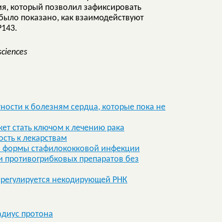
ия, который позволил зафиксировать
 было показано, как взаимодействуют
P143.
sciences
ности к болезням сердца, которые пока не
т стать ключом к лечению рака
сть к лекарствам
ой формы стафилококковой инфекции
 противогрибковых препаратов без
 регулируется некодирующей РНК
адиус протона