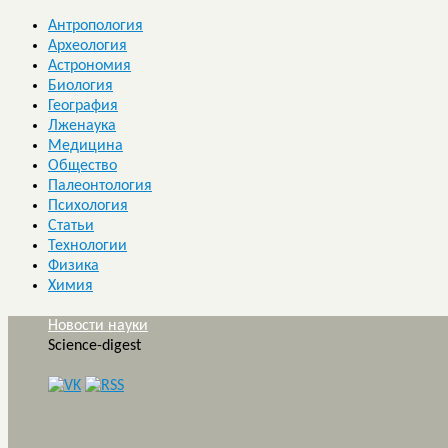
Антропология
Археология
Астрономия
Биология
География
Лженаука
Медицина
Общество
Палеонтология
Психология
Статьи
Технологии
Физика
Химия
Новости науки
Science-digest