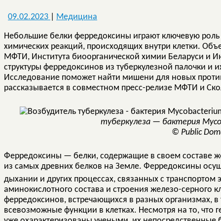
09.02.2023
|
Медицина
Небольшие белки ферредоксины играют ключевую роль 
химических реакций, происходящих внутри клетки. Объ
МФТИ, Института биоорганической химии Беларуси и И
структуры ферредоксинов из туберкулезной палочки и 
Исследование поможет найти мишени для новых против
рассказывается в совместном пресс-релизе МФТИ и Ско
туберкулеза — бактерия Mycoba
© Public Dom
Ферредоксины — белки, содержащие в своем составе же
из самых древних белков на Земле. Ферредоксины осу
дыхании и других процессах, связанных с транспортом э
аминокислотного состава и строения железо-серного к
ферредоксинов, встречающихся в разных организмах, в 
всевозможные функции в клетках. Несмотря на то, что
уже охарактеризованы учеными, их непосредственные 