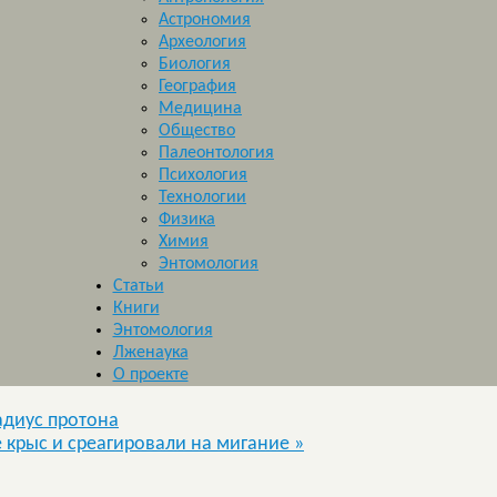
Астрономия
Археология
Биология
География
Медицина
Общество
Палеонтология
Психология
Технологии
Физика
Химия
Энтомология
Статьи
Книги
Энтомология
Лженаука
О проекте
адиус протона
 крыс и среагировали на мигание
»