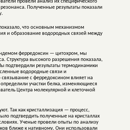
ователи провели анализ их специфического
резонанса. Полученные результаты показали
у.
показало, что основным механизмом
вия и образование водородных связей между
андемом ферредоксин — цитохром, мы
са. Структура высокого разрешения показала,
 Мы подтвердили результаты термодинамики
сленные водородные связи и
о связывание с ферредоксином влияет на
 и определили участки белка, изменяющиеся
аватель Центра молекулярной и клеточной
ют. Так как кристаллизация — процесс,
ыло подтвердить полученные на кристаллах
словиях. Ученые провели опыты по анализу
елков ближе к нативному. Они использовали