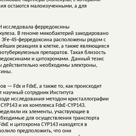
ия остаются малоизученными, а для
АН исследовала ферредоксины
кулеза. В геноме микобактерий закодировано
ва 3Fe-4S-ферредоксина расположены рядом с
ейших реакциях в клетке, а также являющихся
туберкулезных препаратов. Такая близость
редоксинами и цитохромами. Данный тезис
ты действительно необходимы электроны,
сины.
 — Fdx и FdxE, а также то, как происходит
т научный сотрудник Института
 ходе исследования методом кристаллографии
CYP143 и их комплекса FdxE-CYP143.
ределили их элементы, участвующие в
еобходимые для осуществления транспорта
dxE и цитохрома CYP143 находятся в
волило предположить, что они