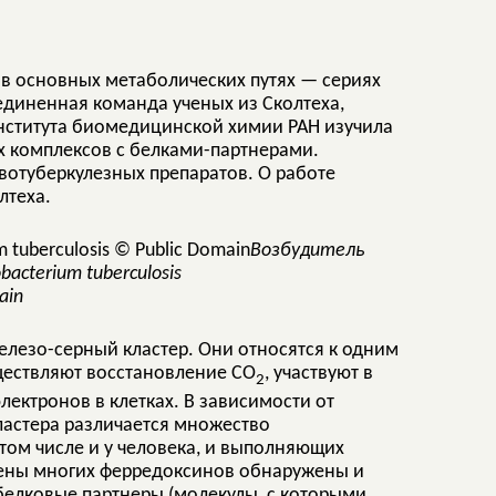
в основных метаболических путях — сериях
единенная команда ученых из Сколтеха,
нститута биомедицинской химии РАН изучила
их комплексов с белками-партнерами.
отуберкулезных препаратов. О работе
лтеха.
Возбудитель
cterium tuberculosis
ain
лезо-серный кластер. Они относятся к одним
ществляют восстановление CO
, участвуют в
2
лектронов в клетках. В зависимости от
ластера различается множество
том числе и у человека, и выполняющих
 гены многих ферредоксинов обнаружены и
белковые партнеры (молекулы, с которыми