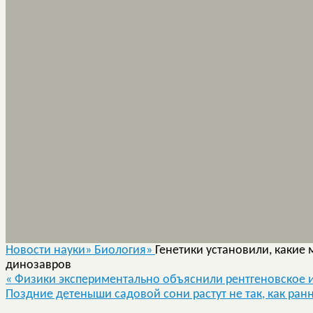
Новости науки»
Биология»
Генетики установили, какие
динозавров
«
Физики экспериментально объяснили рентгеновское 
Поздние детеныши садовой сони растут не так, как ран