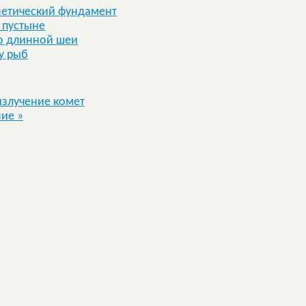
нетический фундамент
 пустыне
го длинной шеи
у рыб
излучение комет
ние
»