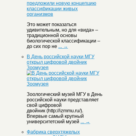
Это может показаться
удивительным, но для «вида» –
традиционной основы
биологической классификации –
до сих пор не
... →
В День российской науки МГУ
открыл цифровой двойник
Зоомузея
Зоологический музей МГУ в День
российской науки представляет
свой цифровой
двойник (http://izmmu.ru/).
Впервые самый крупный
университетский музей
... →
Фабрика сверхтяжелых