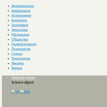
Антропология
Археология
Астрономия
Биология
География
Лженаука
Медицина
Общество
Палеонтология
Психология
Статьи
Технологии
Физика
Химия
Новости науки
Science-digest