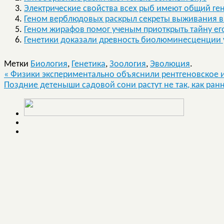
Электрические свойства всех рыб имеют общий ге
Геном верблюдовых раскрыл секреты выживания в
Геном жирафов помог ученым приоткрыть тайну е
Генетики доказали древность биолюминесценции 
Метки
Биология
,
Генетика
,
Зоология
,
Эволюция
.
«
Физики экспериментально объяснили рентгеновское 
Поздние детеныши садовой сони растут не так, как ран