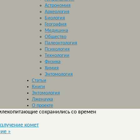
Астрономия
Археология
Биология
География
Медицина
Общество
Палеонтология
Психология
Технологии
Физика
Химия
Энтомология
Статьи
Книги
Энтомология
Лженаука
О проекте
 млекопитающие сохранились со времен
излучение комет
ние
»