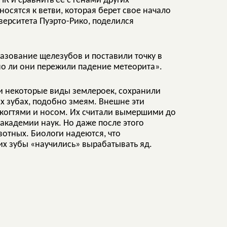
К и сравнить ее с генами других
осятся к ветви, которая берет свое начало
иверситета Пуэрто-Рико, поделился
зование щелезубов и поставили точку в
но ли они пережили падение метеорита».
 и некоторые виды землероек, сохранили
их зубах, подобно змеям. Внешне эти
когтями и носом. Их считали вымершими до
 академии наук. Но даже после этого
отных. Биологи надеются, что
х зубы «научились» вырабатывать яд.