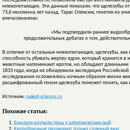
последовательности, позволила быстро восстановить ДН
млекопитающих. Эти данные показали, что щелезубы отн
73,6 миллиона лет назад. Тарас Олексюк, генетик из ун
впечатлениями:
«Мы подтвердили раннее видообра
продолжительных дебатах о том, действитель
В отличие от остальных млекопитающих, щелезубы, как
способность убивать жертву ядом, который хранится в 
животные напоминают кротов, но обладают длинными 
1833 года, когда их обнаружила экспедиция Российской
исследования осложнялись ночным образом жизни жив
расшифрованный геном щелезуба поможет понять, как и
Источник:
naked-science.ru
Похожие статьи:
Биологи изучили гены у электрических рыб
Китообразные различают только соленый вкус