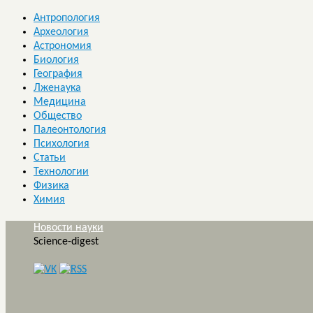
Антропология
Археология
Астрономия
Биология
География
Лженаука
Медицина
Общество
Палеонтология
Психология
Статьи
Технологии
Физика
Химия
Новости науки
Science-digest