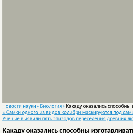
Новости науки»
Биология»
Какаду оказались способны 
«
Самки одного из видов колибри маскируются под сам
Ученые выявили пять эпизодов переселения древних л
Какаду оказались способны изготавливат