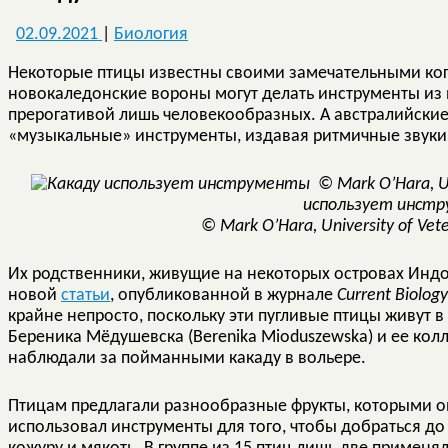
02.09.2021
|
Биология
Некоторые птицы известны своими замечательными ког
новокаледонские вороны могут делать инструменты из 
прерогативой лишь человекообразных. А австралийски
«музыкальные» инструменты, издавая ритмичные звуки
использует инст
© Mark O’Hara, University of Vet
Их родственники, живущие на некоторых островах Ин
новой
статьи
, опубликованной в журнале
Current Biology
крайне непросто, поскольку эти пугливые птицы живут в
Береника Мёдушевска (Berenika Mioduszewska) и ее кол
наблюдали за пойманными какаду в вольере.
Птицам предлагали разнообразные фрукты, которыми он
использовал инструменты для того, чтобы добраться д