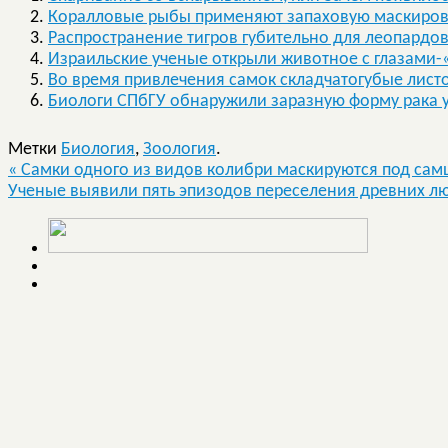
Коралловые рыбы применяют запаховую маскиров
Распространение тигров губительно для леопардо
Израильские ученые открыли животное с глазами-
Во время привлечения самок складчатогубые лист
Биологи СПбГУ обнаружили заразную форму рака 
Метки
Биология
,
Зоология
.
«
Самки одного из видов колибри маскируются под сам
Ученые выявили пять эпизодов переселения древних л