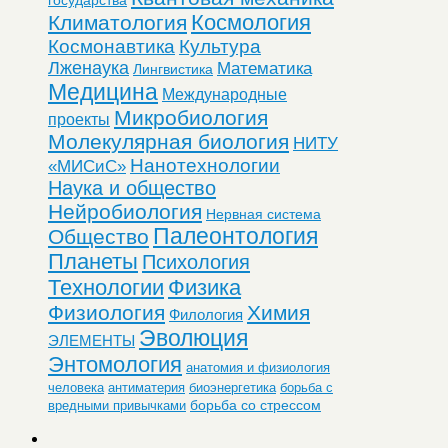
Космология
Климатология
Космонавтика
Культура
Лженаука
Математика
Лингвистика
Медицина
Международные
Микробиология
проекты
Молекулярная биология
НИТУ
Нанотехнологии
«МИСиС»
Наука и общество
Нейробиология
Нервная система
Палеонтология
Общество
Планеты
Психология
Технологии
Физика
Физиология
Химия
Филология
Эволюция
ЭЛЕМЕНТЫ
Энтомология
анатомия и физиология
человека
антиматерия
биоэнергетика
борьба с
борьба со стрессом
вредными привычками