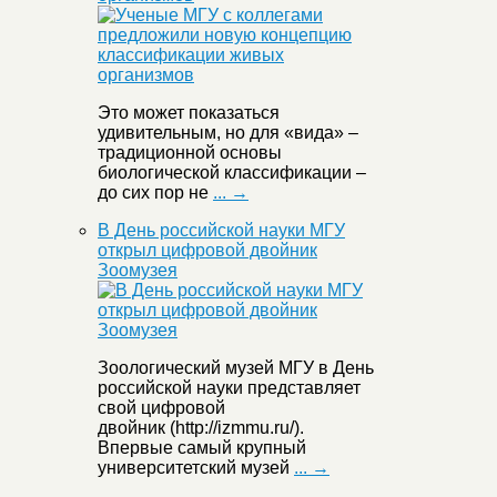
Это может показаться
удивительным, но для «вида» –
традиционной основы
биологической классификации –
до сих пор не
... →
В День российской науки МГУ
открыл цифровой двойник
Зоомузея
Зоологический музей МГУ в День
российской науки представляет
свой цифровой
двойник (http://izmmu.ru/).
Впервые самый крупный
университетский музей
... →