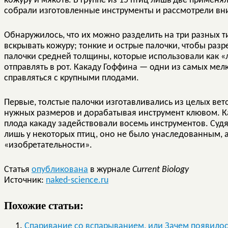
кожуру и мякоть. В группе из 15 птиц лишь две применял
собрали изготовленные инструменты и рассмотрели вн
Обнаружилось, что их можно разделить на три разных т
вскрывать кожуру; тонкие и острые палочки, чтобы разр
палочки средней толщины, которые использовали как «
отправлять в рот. Какаду Гоффина — одни из самых мел
справляться с крупными плодами.
Первые, толстые палочки изготавливались из целых вет
нужных размеров и дорабатывая инструмент клювом. Ка
плода какаду задействовали восемь инструментов. Судя
лишь у некоторых птиц, оно не было унаследованным, а,
«изобретательности».
Статья
опубликована
в журнале
Current Biology
Источник:
naked-science.ru
Похожие статьи:
Спаривание со вспарыванием, или Зачем появило