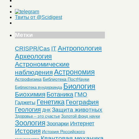
Твиты от @Scidigest
Метки
Антропология
CRISPR/Cas
IT
Археология
Астрономические
Астрономия
наблюдения
Астрофизика
Библиотека ПостНауки
Биология
Библиотека вундеркинда
Биохимия
Ботаника
ГМО
Генетика
География
Гаджеты
Геология
Защита животных
ДНК
Здоровье – это счастье
Золотой фонд науки
Зоология
Интернет
Зоопарки
История
История Российского
Квантовая механика
государства