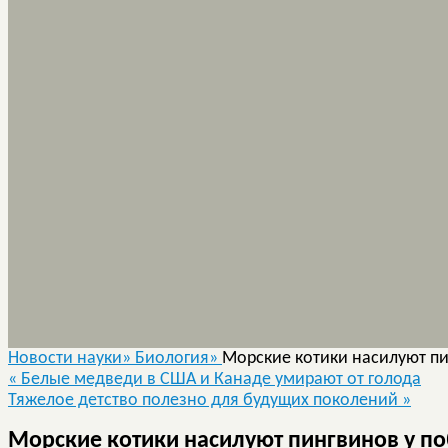
Новости науки»
Биология»
Морские котики насилуют пи
«
Белые медведи в США и Канаде умирают от голода
Тяжелое детство полезно для будущих поколений
»
Морские котики насилуют пингвинов у п