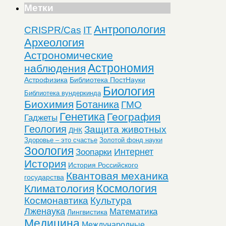
Метки
Антропология
CRISPR/Cas
IT
Археология
Астрономические
Астрономия
наблюдения
Астрофизика
Библиотека ПостНауки
Биология
Библиотека вундеркинда
Биохимия
Ботаника
ГМО
Генетика
География
Гаджеты
Геология
Защита животных
ДНК
Здоровье – это счастье
Золотой фонд науки
Зоология
Интернет
Зоопарки
История
История Российского
Квантовая механика
государства
Космология
Климатология
Космонавтика
Культура
Лженаука
Математика
Лингвистика
Медицина
Международные