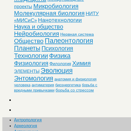
Микробиология
проекты
Молекулярная биология
НИТУ
Нанотехнологии
«МИСиС»
Наука и общество
Нейробиология
Нервная система
Палеонтология
Общество
Планеты
Психология
Технологии
Физика
Физиология
Химия
Филология
Эволюция
ЭЛЕМЕНТЫ
Энтомология
анатомия и физиология
человека
антиматерия
биоэнергетика
борьба с
борьба со стрессом
вредными привычками
Антропология
Археология