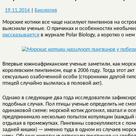
19.11.2014
|
Биология
Морские котики все чаще насилуют пингвинов на остро
выяснили ученые. О причинах и особенностях необычно
рассказывается
в журнале Polar Biology, а коротко о нем
Впервые южноафриканские ученые заметили, как морско
королевским пингвином, еще в 2006 году. Тогда этот а
сексуально озабоченной особи (сторонники другой гипо
птицей случайно вылилась в половой акт).
Однако в следующие два года исследователи зафиксиро
подобных случая. Пол птицы ученые определить не смог
одинаковой схеме: морской котик догонял, хватал и о
предпринимало несколько попыток копуляции (каждый п
отдыхая в промежутках. Пингвины совокупляются с по
задней кишки) — именно туда в одном из случаев морск