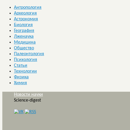
Антропология
Археология
Астрономия
Биология
География
Лженаука
Медицина
Общество
Палеонтология
Психология
Статьи
Технологии
Физика
Химия
Новости науки
Science-digest