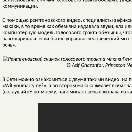
рентгеновские снимки голосового тракта обезьян, увиде
коммуникации.
С помощью рентгеновского видео, специалисты зафикси
макаки, в то время как обезьяна издавала звуки, ела и
компьютерную модель голосового тракта обезьяны, чтоб
разговаривала, если бы ею управлял человеческий моз
речь».
Рен
© Asif Ghazanfar, Princeton Ne
В Сети можно ознакомиться с двумя такими видео: на 
«
WiII
you
marry
me
?», а во втором макака желает всем с
(послушайте: по-моему, напоминает речь призрака из к