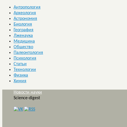
Антропология
Археология
Астрономия
Биология
География
Лженаука
Медицина
Общество
Палеонтология
Психология
Статьи
Технологии
Физика
Химия
Новости науки
Science-digest