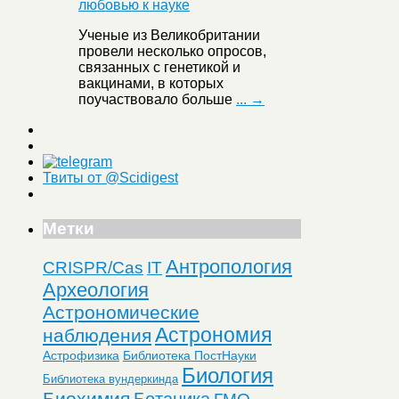
Ученые из Великобритании
провели несколько опросов,
связанных с генетикой и
вакцинами, в которых
поучаствовало больше
... →
Твиты от @Scidigest
Метки
Антропология
CRISPR/Cas
IT
Археология
Астрономические
Астрономия
наблюдения
Астрофизика
Библиотека ПостНауки
Биология
Библиотека вундеркинда
Биохимия
Ботаника