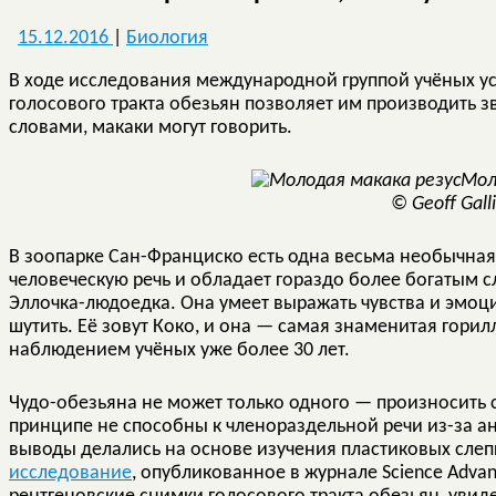
15.12.2016
|
Биология
В ходе исследования международной группой учёных ус
голосового тракта обезьян позволяет им производить 
словами, макаки могут говорить.
Мол
© Geoff Gall
В зоопарке Сан-Франциско есть одна весьма необычная
человеческую речь и обладает гораздо более богатым с
Эллочка-людоедка. Она умеет выражать чувства и эмоци
шутить. Её зовут Коко, и она — самая знаменитая горил
наблюдением учёных уже более 30 лет.
Чудо-обезьяна не может только одного — произносить с
принципе не способны к членораздельной речи из-за ан
выводы делались на основе изучения пластиковых слепк
исследование
, опубликованное в журнале Science Advan