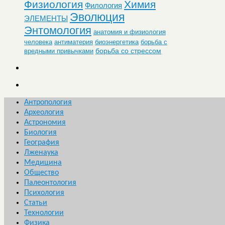
Физиология
Химия
Филология
Эволюция
ЭЛЕМЕНТЫ
Энтомология
анатомия и физиология
человека
антиматерия
биоэнергетика
борьба с
борьба со стрессом
вредными привычками
Антропология
Археология
Астрономия
Биология
География
Лженаука
Медицина
Общество
Палеонтология
Психология
Статьи
Технологии
Физика