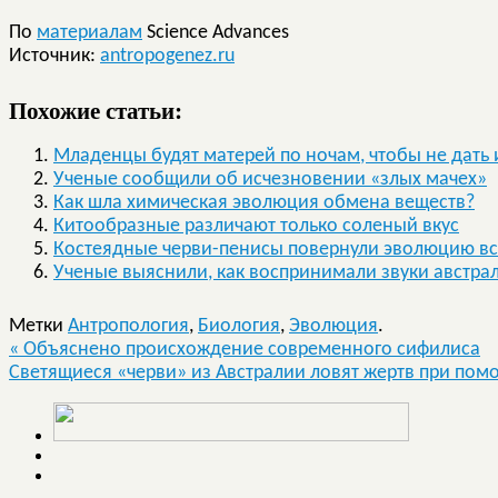
По
материалам
Science Advances
Источник:
antropogenez.ru
Похожие статьи:
Младенцы будят матерей по ночам, чтобы не дать
Ученые сообщили об исчезновении «злых мачех»
Как шла химическая эволюция обмена веществ?
Китообразные различают только соленый вкус
Костеядные черви-пенисы повернули эволюцию вс
Ученые выяснили, как воспринимали звуки австра
Метки
Антропология
,
Биология
,
Эволюция
.
«
Объяснено происхождение современного сифилиса
Светящиеся «черви» из Австралии ловят жертв при по