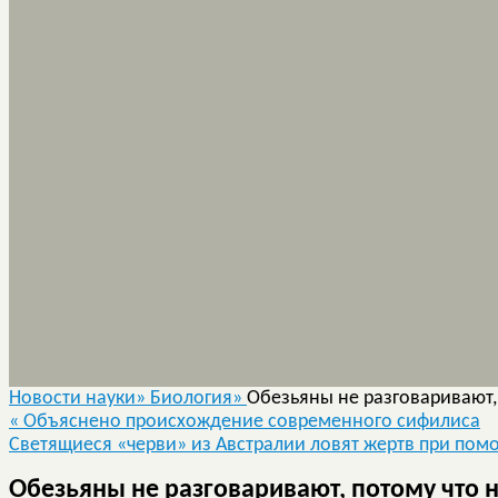
Новости науки»
Биология»
Обезьяны не разговаривают, 
«
Объяснено происхождение современного сифилиса
Светящиеся «черви» из Австралии ловят жертв при по
Обезьяны не разговаривают, потому что н