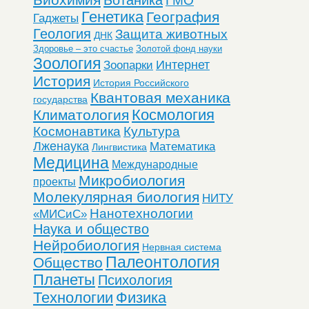
ГМО
Генетика
География
Гаджеты
Геология
Защита животных
ДНК
Здоровье – это счастье
Золотой фонд науки
Зоология
Интернет
Зоопарки
История
История Российского
Квантовая механика
государства
Космология
Климатология
Космонавтика
Культура
Лженаука
Математика
Лингвистика
Медицина
Международные
Микробиология
проекты
Молекулярная биология
НИТУ
Нанотехнологии
«МИСиС»
Наука и общество
Нейробиология
Нервная система
Палеонтология
Общество
Планеты
Психология
Технологии
Физика