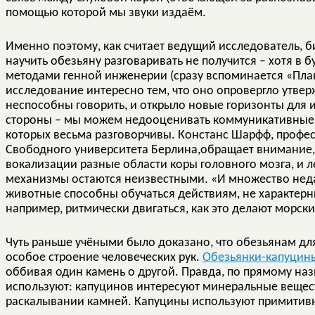
помощью которой мы звуки издаём.
Именно поэтому, как считает ведущий исследователь, б
научить обезьяну разговаривать не получится – хотя в 
методами генной инженерии (сразу вспоминается «План
исследование интересно тем, что оно опровергло утве
неспособны говорить, и открыло новые горизонты для и
стороны – мы можем недооценивать коммуникативные 
которых весьма разговорчивы. Констанс Шарфф, профе
Свободного университета Берлина,обращает внимание, 
вокализации разные области коры головного мозга, и 
механизмы остаются неизвестными. «И множество неда
животные способны обучаться действиям, не характерн
например, ритмически двигаться, как это делают морски
Чуть раньше учёными было доказано, что обезьянам для
особое строение человеческих рук.
Обезьянки-капуцины
оббивая один камень о другой. Правда, по прямому на
используют: капуцинов интересуют минеральные вещест
раскалывании камней. Капуцины используют примитивны