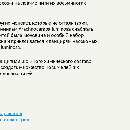
похожи на ловчие нити их восьминогих
ругих молекул, которые не отталкивают,
личинкам Arachnocampa luminosa снабжать
 нитей была мочевина и особый набор
кнам приклеиваться к панцирям насекомых,
luminosa.
ринципиально иного химического состава,
м создать множество новых клейких
х ловчих нитей.
тараканов
ную инженерию