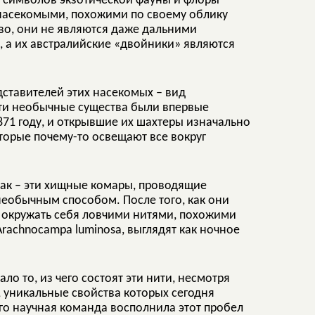
з символов экзотической фауны и флоры
 насекомыми, похожими по своему облику
тво, они не являются даже дальними
, а их австралийские «двойники» являются
дставителей этих насекомых – вид
Эти необычные существа были впервые
871 году, и открывшие их шахтеры изначально
торые почему-то освещают все вокруг
так – эти хищные комары, проводящие
необычным способом. После того, как они
т окружать себя ловчими нитями, похожими
Arachnocampa luminosa, выглядят как ночное
ло то, из чего состоят эти нити, несмотря
, уникальные свойства которых сегодня
го научная команда восполнила этот пробел