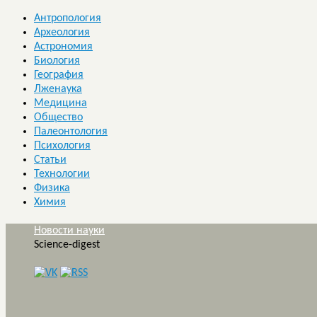
Антропология
Археология
Астрономия
Биология
География
Лженаука
Медицина
Общество
Палеонтология
Психология
Статьи
Технологии
Физика
Химия
Новости науки
Science-digest