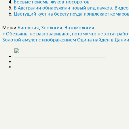
Боевые приемы жуков-носорогов
В Австралии обнаружили новый вид пауков. Видео
Цветущий куст на берегу пруда привлекает комаро
Метки
Биология
,
Зоология
,
Энтомология
.
«
Обезьяны не разговаривают, потому что не хотят рабо
Золотой амулет с изображением Одина найден в Дани