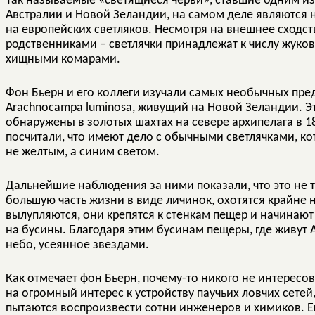
Так называемые «светящиеся черви», ставшие одним и
Австралии и Новой Зеландии, на самом деле являются
на европейских светляков. Несмотря на внешнее сходс
родственниками – светлячки принадлежат к числу жуков
хищными комарами.
Фон Бьерн и его коллеги изучали самых необычных пре
Arachnocampa luminosa, живущий на Новой Зеландии. 
обнаружены в золотых шахтах на севере архипелага в 1
посчитали, что имеют дело с обычными светлячками, ко
не желтым, а синим светом.
Дальнейшие наблюдения за ними показали, что это не 
большую часть жизни в виде личинок, охотятся крайне 
вылупляются, они крепятся к стенкам пещер и начинаю
на бусины. Благодаря этим бусинам пещеры, где живут 
небо, усеянное звездами.
Как отмечает фон Бьерн, почему-то никого не интересова
на огромный интерес к устройству паучьих ловчих сетей
пытаются воспроизвести сотни инженеров и химиков. Е