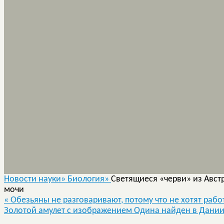
Новости науки»
Биология»
Светящиеся «черви» из Авст
мочи
«
Обезьяны не разговаривают, потому что не хотят рабо
Золотой амулет с изображением Одина найден в Дани