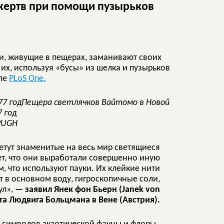
 жертв при помощи пузырьков
и, живущие в пещерах, заманивают своих
их, используя «бусы» из шелка и пузырьков
але
PLoS One.
Пещера светлячков Вайтомо в Новой
7 год
 PUGH
летут знаменитые на весь мир светящиеся
ет, что они выработали совершенно иную
м, что используют пауки. Их клейкие нити
т в основном воду, гигроскопичные соли,
ул»,
— заявил Янек фон Бьерн (Janek von
ута Людвига Больцмана в Вене (Австрия).