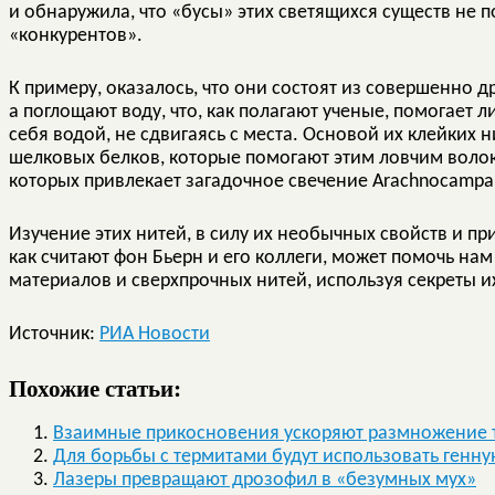
и обнаружила, что «бусы» этих светящихся существ не 
«конкурентов».
К примеру, оказалось, что они состоят из совершенно д
а поглощают воду, что, как полагают ученые, помогает 
себя водой, не сдвигаясь с места. Основой их клейких
шелковых белков, которые помогают этим ловчим воло
которых привлекает загадочное свечение Arachnocampa 
Изучение этих нитей, в силу их необычных свойств и п
как считают фон Бьерн и его коллеги, может помочь на
материалов и сверхпрочных нитей, используя секреты и
Источник:
РИА Новости
Похожие статьи:
Взаимные прикосновения ускоряют размножение 
Для борьбы с термитами будут использовать ген
Лазеры превращают дрозофил в «безумных мух»