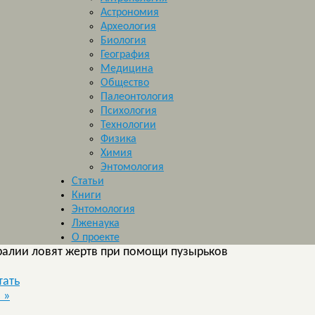
Астрономия
Археология
Биология
География
Медицина
Общество
Палеонтология
Психология
Технологии
Физика
Химия
Энтомология
Статьи
Книги
Энтомология
Лженаука
О проекте
ралии ловят жертв при помощи пузырьков
тать
и
»