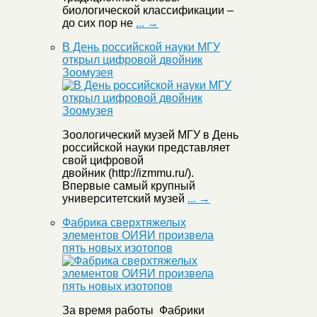
биологической классификации –
до сих пор не
... →
В День российской науки МГУ
открыл цифровой двойник
Зоомузея
Зоологический музей МГУ в День
российской науки представляет
свой цифровой
двойник (http://izmmu.ru/).
Впервые самый крупный
университетский музей
... →
Фабрика сверхтяжелых
элементов ОИЯИ произвела
пять новых изотопов
За время работы Фабрики