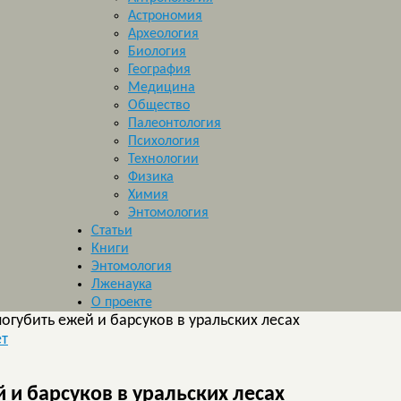
Астрономия
Археология
Биология
География
Медицина
Общество
Палеонтология
Психология
Технологии
Физика
Химия
Энтомология
Статьи
Книги
Энтомология
Лженаука
О проекте
огубить ежей и барсуков в уральских лесах
ет
 и барсуков в уральских лесах