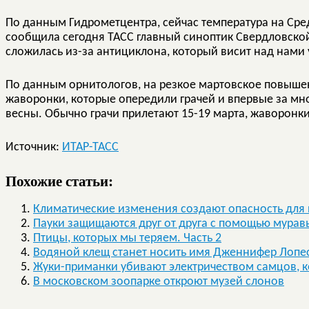
По данным Гидрометцентра, сейчас температура на Сред
сообщила сегодня ТАСС главный синоптик Свердловской
сложилась из-за антициклона, который висит над нами 
По данным орнитологов, на резкое мартовское повыше
жаворонки, которые опередили грачей и впервые за мн
весны. Обычно грачи прилетают 15-19 марта, жаворонки
Источник:
ИТАР-ТАСС
Похожие статьи:
Климатические изменения создают опасность для
Пауки защищаются друг от друга с помощью мурав
Птицы, которых мы теряем. Часть 2
Водяной клещ станет носить имя Дженнифер Лопе
Жуки-приманки убивают электричеством самцов, к
В московском зоопарке откроют музей слонов