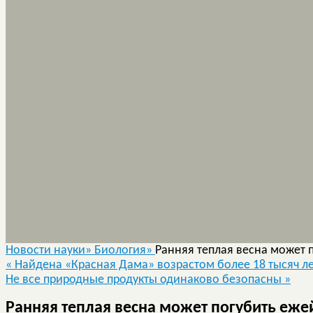
Новости науки»
Биология»
Ранняя теплая весна может п
«
Найдена «Красная Дама» возрастом более 18 тысяч л
Не все природные продукты одинаково безопасны
»
Ранняя теплая весна может погубить ежей