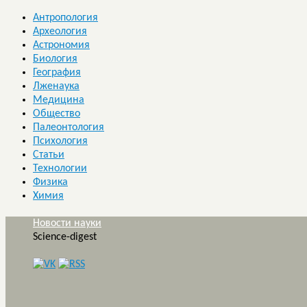
Антропология
Археология
Астрономия
Биология
География
Лженаука
Медицина
Общество
Палеонтология
Психология
Статьи
Технологии
Физика
Химия
Новости науки
Science-digest