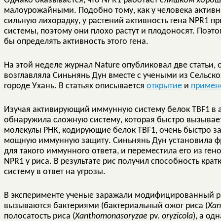
Однако оказывается, что NPR1 работает слишком хорош
малоурожайными. Подобно тому, как у человека актив
сильную лихорадку, у растений активность гена NPR1 п
системы, поэтому они плохо растут и плодоносят. Поэто
бы определять активность этого гена.
На этой неделе журнал Nature опубликовал две статьи
возглавляла Синьнянь Дун вместе с учеными из Сельско
городе Ухань. В статьях описывается
открытие
и
примен
Изучая активирующий иммунную систему белок TBF1 в 
обнаружила сложную систему, которая быстро вызывае
молекулы РНК, кодирующие белок TBF1, очень быстро зап
мощную иммунную защиту. Синьнянь Дун установила фр
для такого иммунного ответа, и переместила его из ге
NPR1 у риса. В результате рис получил способность кр
систему в ответ на угрозы.
В эксперименте ученые заражали модифицированный ри
вызываются бактериями (бактериальный ожог риса (
Xan
полосатость риса (
Xanthomonas
oryzae
pv.
oryzicola
), а о