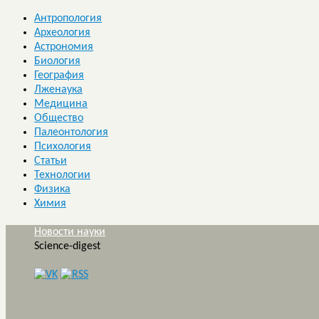
Антропология
Археология
Астрономия
Биология
География
Лженаука
Медицина
Общество
Палеонтология
Психология
Статьи
Технологии
Физика
Химия
Новости науки
Science-digest