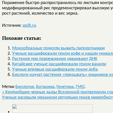
Поражение быстро распространилось по листьям контро
модифицированный рис продемонстрировал высокую уст
рост растений, количество и вес зерна.
Источник:
polit.ru
Похожие статьи:
Мохообразные помогли выжить папоротникам
Ученые расшифровали геном кофе и нашли уникал
Растения при повреждении удваивают ДНК
Китайские ученые расшифровали геном ванили
Ученые впервые расшифровали геном дуба
Биологи научат растения «призывать» хищников на
Метки
Биология
,
Ботаника
,
Генетика
,
ГМО
.
«
Крупнейшие черные дыры Вселенной подтвердили сущ
Ученые раскрыли механизм регуляции генов микробио