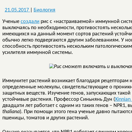
21.05.2017
|
Биология
Ученые
создали
рис с «настраиваемой» иммунной систе
выключаясь по необходимости, противостоять несколь
имеющихся на данный момент сортов растений устойчив
обычно легко подвергаются другим заболеваниям. У но
способность противостоять нескольким патологически
усилителя иммунной системы.
Иммунитет растений возникает благодаря рецепторам н
определенные молекулы, свидетельствующие о проникн
защитных веществ. Изучение генов, запускающих такой
устойчивые растения. Профессор Синьнянь Дун (
Xinnian
двадцати лет работает с одним из таких генов – NPR1, 
thaliana
). При помощи этого гена ученые давно пытаютс
пшеницы, томатов и других растений.