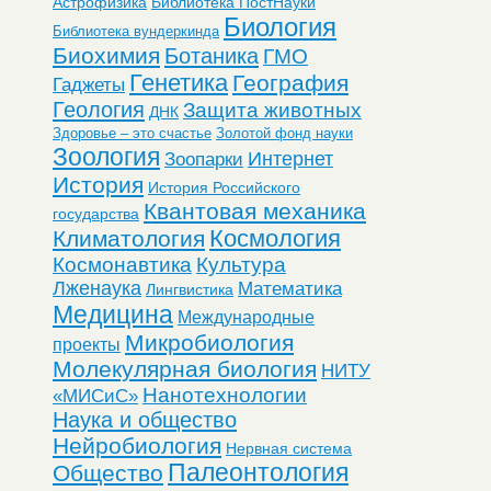
Астрофизика
Библиотека ПостНауки
Биология
Библиотека вундеркинда
Биохимия
Ботаника
ГМО
Генетика
География
Гаджеты
Геология
Защита животных
ДНК
Здоровье – это счастье
Золотой фонд науки
Зоология
Интернет
Зоопарки
История
История Российского
Квантовая механика
государства
Космология
Климатология
Космонавтика
Культура
Лженаука
Математика
Лингвистика
Медицина
Международные
Микробиология
проекты
Молекулярная биология
НИТУ
Нанотехнологии
«МИСиС»
Наука и общество
Нейробиология
Нервная система
Палеонтология
Общество