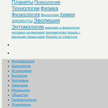
Планеты
Психология
Технологии
Физика
Физиология
Химия
Филология
Эволюция
ЭЛЕМЕНТЫ
Энтомология
анатомия и физиология
человека
антиматерия
биоэнергетика
борьба с
борьба со стрессом
вредными привычками
Антропология
Археология
Астрономия
Биология
География
Лженаука
Медицина
Общество
Палеонтология
Психология