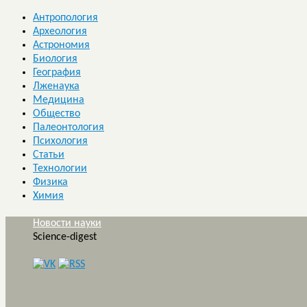
Антропология
Археология
Астрономия
Биология
География
Лженаука
Медицина
Общество
Палеонтология
Психология
Статьи
Технологии
Физика
Химия
Новости науки
Science-digest