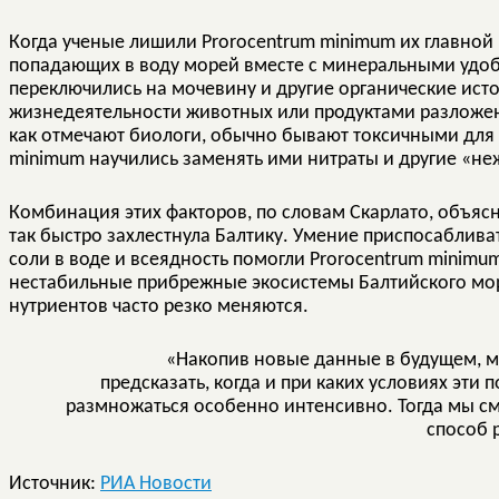
Когда ученые лишили Prorocentrum minimum их главной
попадающих в воду морей вместе с минеральными удоб
переключились на мочевину и другие органические ист
жизнедеятельности животных или продуктами разложени
как отмечают биологи, обычно бывают токсичными для 
minimum научились заменять ими нитраты и другие «не
Комбинация этих факторов, по словам Скарлато, объяс
так быстро захлестнула Балтику. Умение приспосаблива
соли в воде и всеядность помогли Prorocentrum minim
нестабильные прибрежные экосистемы Балтийского моря
нутриентов часто резко меняются.
«Накопив новые данные в будущем, м
предсказать, когда и при каких условиях эти
размножаться особенно интенсивно. Тогда мы с
способ 
Источник:
РИА Новости