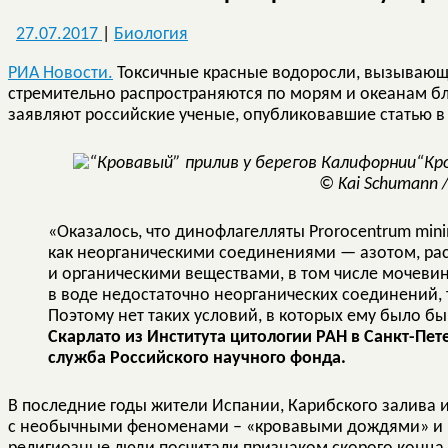
27.07.2017
|
Биология
РИА Новости.
Токсичные красные водоросли, вызывающ
стремительно распространяются по морям и океанам б
заявляют российские ученые, опубликовавшие статью 
“Кр
© Kai Schumann 
«Оказалось, что динофлагелляты Prorocentrum min
как неорганическими соединениями — азотом, рас
и органическими веществами, в том числе мочеви
в воде недостаточно неорганических соединений, 
Поэтому нет таких условий, в которых ему было б
Скарлато из Института цитологии РАН в Санкт-Пет
служба Российского научного фонда.
В последние годы жители Испании, Карибского залива и
с необычными феноменами – «кровавыми дождями» и 