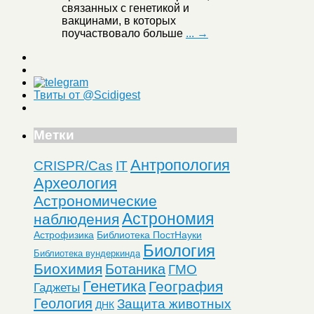
связанных с генетикой и
вакцинами, в которых
поучаствовало больше
... →
Твиты от @Scidigest
Метки
Антропология
CRISPR/Cas
IT
Археология
Астрономические
Астрономия
наблюдения
Астрофизика
Библиотека ПостНауки
Биология
Библиотека вундеркинда
Биохимия
Ботаника
ГМО
Генетика
География
Гаджеты
Геология
Защита животных
ДНК