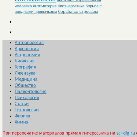
человека
антиматерия
биоэнергетика
борьба с
борьба со стрессом
вредными привычками
Антропология
Археология
Астрономия
Биология
География
Лженаука
Медицина
Общество
Палеонтология
Психология
Статьи
Технологии
Физика
Химия
При перепечатке материалов прямая гиперссылка на
sci-dig.ru