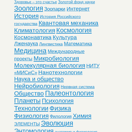
Здоровье – это счастье
Золотой фонд науки
Зоология
Интернет
Зоопарки
История
История Российского
Квантовая механика
государства
Космология
Климатология
Космонавтика
Культура
Лженаука
Математика
Лингвистика
Медицина
Международные
Микробиология
проекты
Молекулярная биология
НИТУ
Нанотехнологии
«МИСиС»
Наука и общество
Нейробиология
Нервная система
Палеонтология
Общество
Планеты
Психология
Технологии
Физика
Физиология
Химия
Филология
Эволюция
ЭЛЕМЕНТЫ
Энтомология
анатомия и физиология