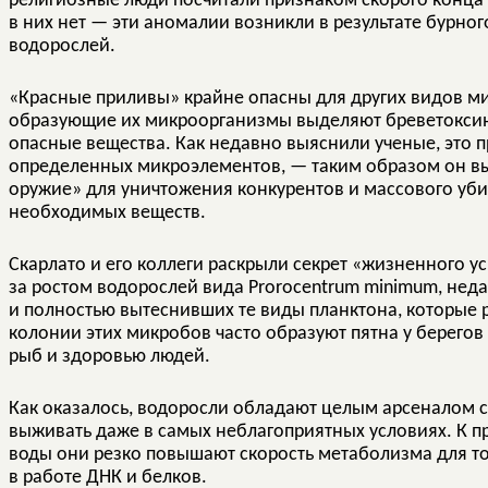
религиозные люди посчитали признаком скорого конца 
в них нет — эти аномалии возникли в результате бурно
водорослей.
«Красные приливы» крайне опасны для других видов мик
образующие их микроорганизмы выделяют бреветоксин 
опасные вещества. Как недавно выяснили ученые, это пр
определенных микроэлементов, — таким образом он в
оружие» для уничтожения конкурентов и массового уб
необходимых веществ.
Скарлато и его коллеги раскрыли секрет «жизненного 
за ростом водорослей вида Prorocentrum minimum, нед
и полностью вытеснивших те виды планктона, которые 
колонии этих микробов часто образуют пятна у берегов
рыб и здоровью людей.
Как оказалось, водоросли обладают целым арсеналом с
выживать даже в самых неблагоприятных условиях. К п
воды они резко повышают скорость метаболизма для т
в работе ДНК и белков.