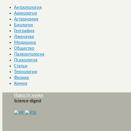
Антропология
Археология
Астрономия
Биология
География
Лженаука
Медицина
Общество
Палеонтология
Психология
Статьи
Технологии
Физика
Химия
Новости науки
Science-digest