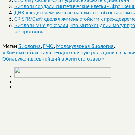
Систему CRISPR-CAS9 удалось заснять в действии
Биологи создали синтетические клетки–«франкен
ДНК вредителей: ученые нашли способ остановить
CRISPR/Cas9 сделал ячмень стойким к преждевре
Биологи МГУ доказали, что митохондрии могут прои
не протонов
Метки
Биология
,
ГМО
,
Молекулярная биология
.
«
Химики объяснили неоднозначную роль цинка в разв
Обнаружен древнейший в Азии стегозавр
»