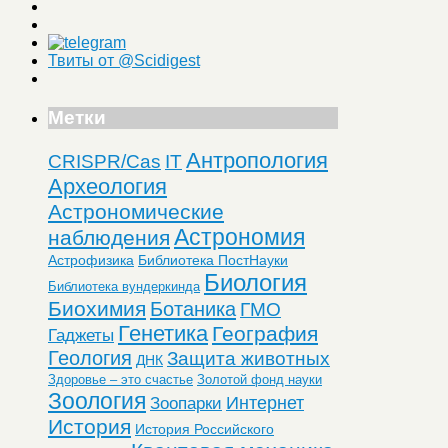
Твиты от @Scidigest
Метки
Антропология
CRISPR/Cas
IT
Археология
Астрономические
Астрономия
наблюдения
Астрофизика
Библиотека ПостНауки
Биология
Библиотека вундеркинда
Биохимия
Ботаника
ГМО
Генетика
География
Гаджеты
Геология
Защита животных
ДНК
Здоровье – это счастье
Золотой фонд науки
Зоология
Интернет
Зоопарки
История
История Российского