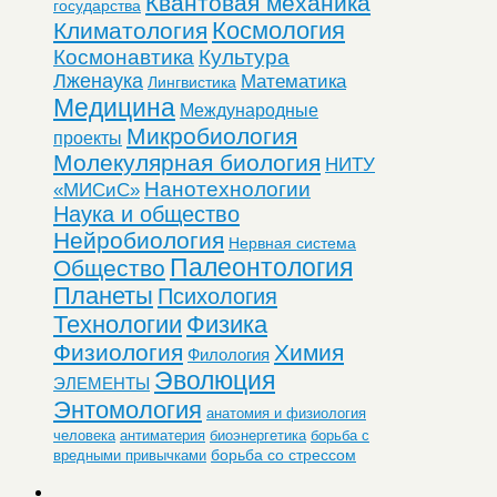
Квантовая механика
государства
Космология
Климатология
Космонавтика
Культура
Лженаука
Математика
Лингвистика
Медицина
Международные
Микробиология
проекты
Молекулярная биология
НИТУ
Нанотехнологии
«МИСиС»
Наука и общество
Нейробиология
Нервная система
Палеонтология
Общество
Планеты
Психология
Технологии
Физика
Физиология
Химия
Филология
Эволюция
ЭЛЕМЕНТЫ
Энтомология
анатомия и физиология
человека
антиматерия
биоэнергетика
борьба с
борьба со стрессом
вредными привычками