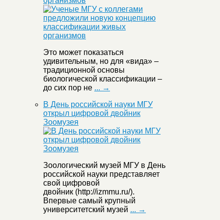
организмов
Это может показаться
удивительным, но для «вида» –
традиционной основы
биологической классификации –
до сих пор не
... →
В День российской науки МГУ
открыл цифровой двойник
Зоомузея
Зоологический музей МГУ в День
российской науки представляет
свой цифровой
двойник (http://izmmu.ru/).
Впервые самый крупный
университетский музей
... →