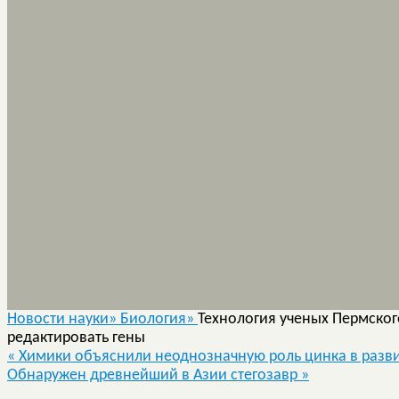
Новости науки»
Биология»
Технология ученых Пермског
редактировать гены
«
Химики объяснили неоднозначную роль цинка в разв
Обнаружен древнейший в Азии стегозавр
»