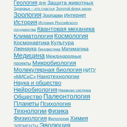
Геология
Защита животных
ДНК
Здоровье – это счастье
Золотой фонд науки
Зоология
Интернет
Зоопарки
История
История Российского
Квантовая механика
государства
Космология
Климатология
Космонавтика
Культура
Лженаука
Математика
Лингвистика
Медицина
Международные
Микробиология
проекты
Молекулярная биология
НИТУ
Нанотехнологии
«МИСиС»
Наука и общество
Нейробиология
Нервная система
Палеонтология
Общество
Планеты
Психология
Технологии
Физика
Физиология
Химия
Филология
Эволюция
ЭЛЕМЕНТЫ