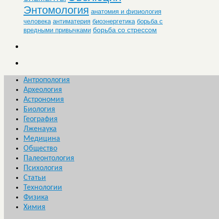
Энтомология
анатомия и физиология
человека
антиматерия
биоэнергетика
борьба с
борьба со стрессом
вредными привычками
Антропология
Археология
Астрономия
Биология
География
Лженаука
Медицина
Общество
Палеонтология
Психология
Статьи
Технологии
Физика
Химия