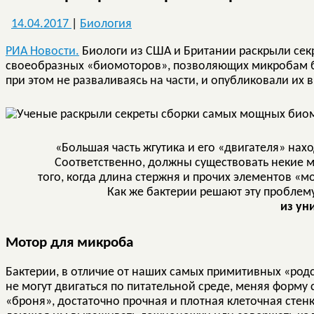
14.04.2017
|
Биология
РИА Новости.
Биологи из США и Британии раскрыли сек
своеобразных «биомоторов», позволяющих микробам б
при этом не разваливаясь на части, и опубликовали их 
«Большая часть жгутика и его «двигателя» нах
Соответственно, должны существовать некие 
того, когда длина стержня и прочих элементов «
Как же бактерии решают эту проблему
из ун
Мотор для микроба
Бактерии, в отличие от наших самых примитивных «род
не могут двигаться по питательной среде, меняя форму 
«броня», достаточно прочная и плотная клеточная стенк