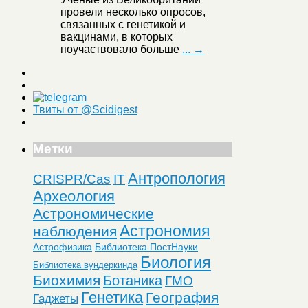
провели несколько опросов,
связанных с генетикой и
вакцинами, в которых
поучаствовало больше
... →
Твиты от @Scidigest
Метки
Антропология
CRISPR/Cas
IT
Археология
Астрономические
Астрономия
наблюдения
Астрофизика
Библиотека ПостНауки
Биология
Библиотека вундеркинда
Биохимия
Ботаника
ГМО
Генетика
География
Гаджеты