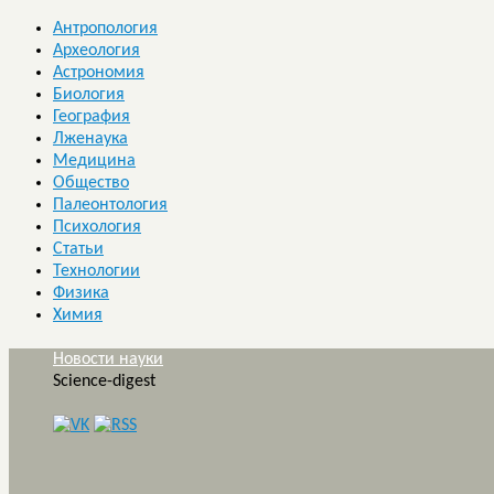
Антропология
Археология
Астрономия
Биология
География
Лженаука
Медицина
Общество
Палеонтология
Психология
Статьи
Технологии
Физика
Химия
Новости науки
Science-digest