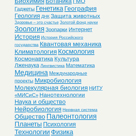
Биохимия
Ботаника
ГМО
Генетика
География
Гаджеты
Геология
Защита животных
ДНК
Здоровье – это счастье
Золотой фонд науки
Зоология
Интернет
Зоопарки
История
История Российского
Квантовая механика
государства
Космология
Климатология
Космонавтика
Культура
Лженаука
Математика
Лингвистика
Медицина
Международные
Микробиология
проекты
Молекулярная биология
НИТУ
Нанотехнологии
«МИСиС»
Наука и общество
Нейробиология
Нервная система
Палеонтология
Общество
Планеты
Психология
Технологии
Физика