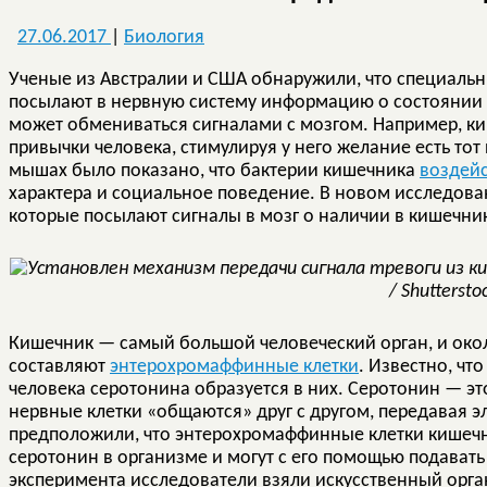
27.06.2017
|
Биология
Ученые из Австралии и США обнаружили, что специаль
посылают в нервную систему информацию о состоянии э
может обмениваться сигналами с мозгом. Например, к
привычки человека, стимулируя у него желание есть тот
мышах было показано, что бактерии кишечника
воздей
характера и социальное поведение. В новом исследов
которые посылают сигналы в мозг о наличии в кишечни
/ Shuttersto
Кишечник — самый большой человеческий орган, и окол
составляют
энтерохромаффинные клетки
. Известно, чт
человека серотонина образуется в них. Серотонин — э
нервные клетки «общаются» друг с другом, передавая 
предположили, что энтерохромаффинные клетки кишечн
серотонин в организме и могут с его помощью подавать
эксперимента исследователи взяли искусственный орг