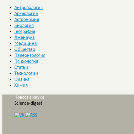
Антропология
Археология
Астрономия
Биология
География
Лженаука
Медицина
Общество
Палеонтология
Психология
Статьи
Технологии
Физика
Химия
Новости науки
Science-digest