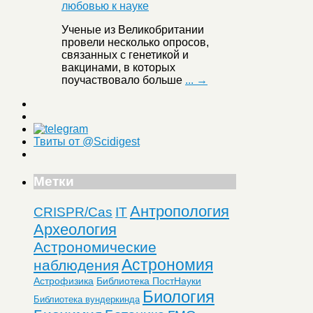
Ученые из Великобритании
провели несколько опросов,
связанных с генетикой и
вакцинами, в которых
поучаствовало больше
... →
Твиты от @Scidigest
Метки
Антропология
CRISPR/Cas
IT
Археология
Астрономические
Астрономия
наблюдения
Астрофизика
Библиотека ПостНауки
Биология
Библиотека вундеркинда