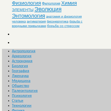
Физиология
Химия
Филология
Эволюция
ЭЛЕМЕНТЫ
Энтомология
анатомия и физиология
человека
антиматерия
биоэнергетика
борьба с
борьба со стрессом
вредными привычками
Антропология
Археология
Астрономия
Биология
География
Лженаука
Медицина
Общество
Палеонтология
Психология
Статьи
Технологии
Физика