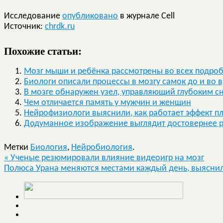
Исследование
опубликовано
в журнале Cell
Источник:
chrdk.ru
Похожие статьи:
Мозг мыши и ребёнка рассмотрены во всех подро
Биологи описали процессы в мозгу самок до и во 
В мозге обнаружен узел, управляющий глубоким с
Чем отличается память у мужчин и женщин
Нейрофизиологи выяснили, как работает эффект п
Додуманное изображение выглядит достовернее 
Метки
Биология
,
Нейробиология
.
«
Ученые резюмировали влияние видеоигр на мозг
Полюса Урана меняются местами каждый день, выясн