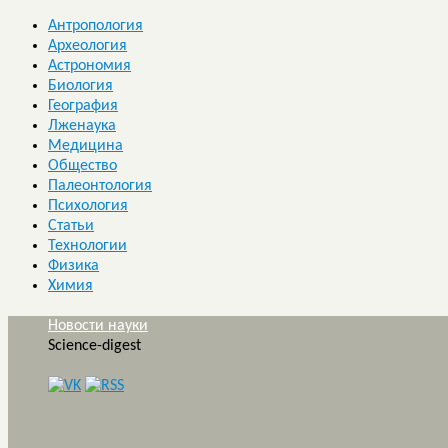
Антропология
Археология
Астрономия
Биология
География
Лженаука
Медицина
Общество
Палеонтология
Психология
Статьи
Технологии
Физика
Химия
Новости науки
Science-digest