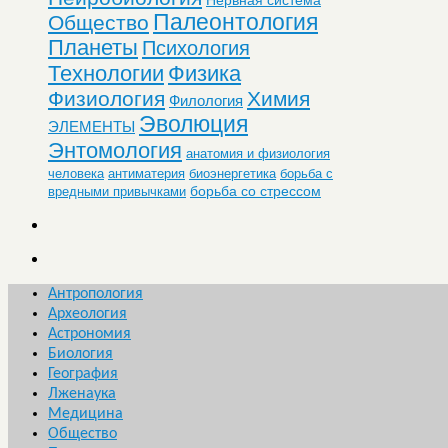
Палеонтология
Общество
Планеты
Психология
Технологии
Физика
Физиология
Химия
Филология
Эволюция
ЭЛЕМЕНТЫ
Энтомология
анатомия и физиология
человека
антиматерия
биоэнергетика
борьба с
борьба со стрессом
вредными привычками
Антропология
Археология
Астрономия
Биология
География
Лженаука
Медицина
Общество