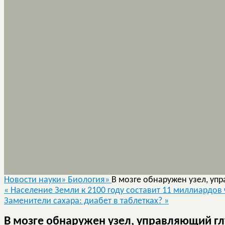
Новости науки»
Биология»
В мозге обнаружен узел, уп
«
Население Земли к 2100 году составит 11 миллиардов
Заменители сахара: диабет в таблетках?
»
В мозге обнаружен узел, управляющий г