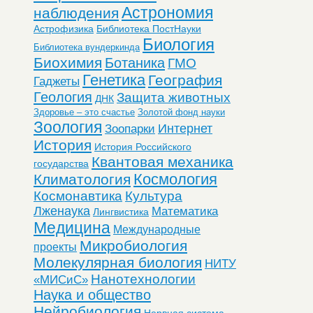
Астрономия
наблюдения
Астрофизика
Библиотека ПостНауки
Биология
Библиотека вундеркинда
Биохимия
Ботаника
ГМО
Генетика
География
Гаджеты
Геология
Защита животных
ДНК
Здоровье – это счастье
Золотой фонд науки
Зоология
Интернет
Зоопарки
История
История Российского
Квантовая механика
государства
Космология
Климатология
Космонавтика
Культура
Лженаука
Математика
Лингвистика
Медицина
Международные
Микробиология
проекты
Молекулярная биология
НИТУ
Нанотехнологии
«МИСиС»
Наука и общество
Нейробиология
Нервная система