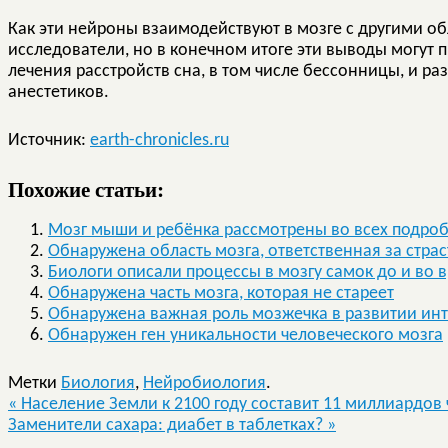
Как эти нейроны взаимодействуют в мозге с другими об
исследователи, но в конечном итоге эти выводы могут 
лечения расстройств сна, в том числе бессонницы, и 
анестетиков.
Источник:
earth-chronicles.ru
Похожие статьи:
Мозг мыши и ребёнка рассмотрены во всех подро
Обнаружена область мозга, ответственная за страс
Биологи описали процессы в мозгу самок до и во 
Обнаружена часть мозга, которая не стареет
Обнаружена важная роль мозжечка в развитии инт
Обнаружен ген уникальности человеческого мозга
Метки
Биология
,
Нейробиология
.
«
Население Земли к 2100 году составит 11 миллиардов
Заменители сахара: диабет в таблетках?
»