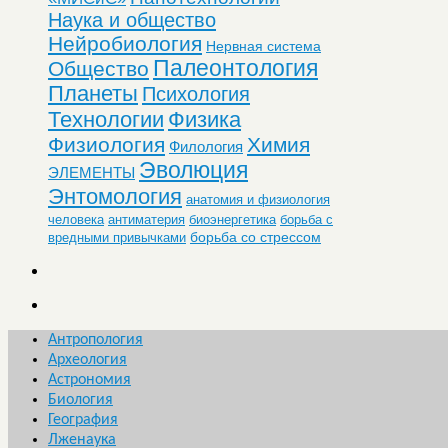
Наука и общество
Нейробиология
Нервная система
Палеонтология
Общество
Планеты
Психология
Технологии
Физика
Физиология
Химия
Филология
Эволюция
ЭЛЕМЕНТЫ
Энтомология
анатомия и физиология
человека
антиматерия
биоэнергетика
борьба с
борьба со стрессом
вредными привычками
Антропология
Археология
Астрономия
Биология
География
Лженаука