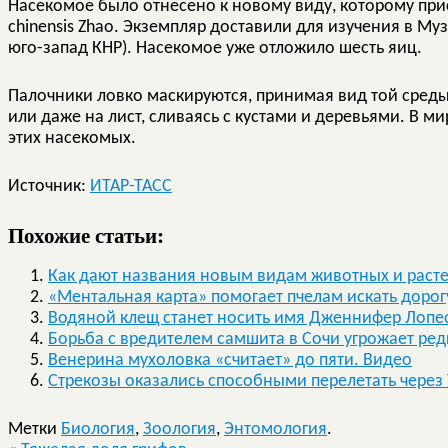
Насекомое было отнесено к новому виду, которому прис
chinensis Zhao. Экземпляр доставили для изучения в Му
юго-запад КНР). Насекомое уже отложило шесть яиц.
Палочники ловко маскируются, принимая вид той среды,
или даже на лист, сливаясь с кустами и деревьями. В м
этих насекомых.
Источник:
ИТАР-ТАСС
Похожие статьи:
Как дают названия новым видам животных и расте
«Ментальная карта» помогает пчелам искать дорог
Водяной клещ станет носить имя Дженнифер Лопе
Борьба с вредителем самшита в Сочи угрожает ре
Венерина мухоловка «считает» до пяти. Видео
Стрекозы оказались способными перелетать через
Метки
Биология
,
Зоология
,
Энтомология
.