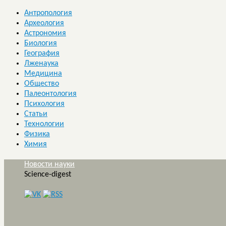
Антропология
Археология
Астрономия
Биология
География
Лженаука
Медицина
Общество
Палеонтология
Психология
Статьи
Технологии
Физика
Химия
Новости науки
Science-digest