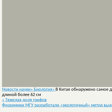
Новости науки»
Биология»
В Китае обнаружено самое 
длиной более 62 см
«
Тяжелая доля грифов
Физхимики МГУ разработали «экологичный» метод вы