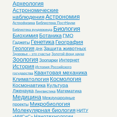
Археология
Астрономические
Астрономия
наблюдения
Астрофизика
Библиотека ПостНауки
Биология
Библиотека вундеркинда
Биохимия
Ботаника
ГМО
Генетика
География
Гаджеты
Геология
Защита животных
ДНК
Здоровье – это счастье
Золотой фонд науки
Зоология
Интернет
Зоопарки
История
История Российского
Квантовая механика
государства
Космология
Климатология
Космонавтика
Культура
Лженаука
Математика
Лингвистика
Медицина
Международные
Микробиология
проекты
Молекулярная биология
НИТУ
Нанотехнологии
«МИСиС»