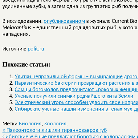
введения яда в тело жертвы, то у рыб Meiacanthus все 
удлиненные зубы, а затем одна из групп этих рыб полу
В исследовании,
опубликованном
в журнале Current Bio
Meiacanthus
– единственный род ядовитых рыб, у котор
нападения.
Источник:
polit.ru
Похожие статьи:
Улитки неправильной формы – вымирающие драг
Паразитические бактерии превращают растения в 
Самцы богомолов предпочитают «роковых женщи
Ученые получили снимки редчайшего кита Земли
Электрический угорь способен удвоить свое напр
Сибирские ученые нашли изменения в генах мух-д
Метки
Биология
,
Зоология
.
«
Палеонтологи лишили тираннозавров губ
Сибирские учёные предлагают бороться с колорадским