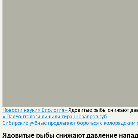
Новости науки»
Биология»
Ядовитые рыбы снижают да
«
Палеонтологи лишили тираннозавров губ
Сибирские учёные предлагают бороться с колорадским
Ядовитые рыбы снижают давление напа