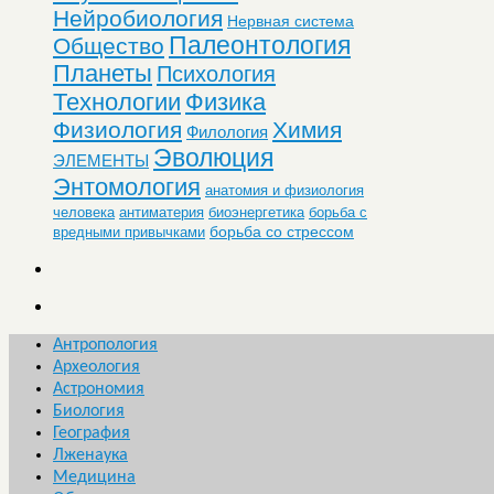
Нейробиология
Нервная система
Палеонтология
Общество
Планеты
Психология
Технологии
Физика
Физиология
Химия
Филология
Эволюция
ЭЛЕМЕНТЫ
Энтомология
анатомия и физиология
человека
антиматерия
биоэнергетика
борьба с
борьба со стрессом
вредными привычками
Антропология
Археология
Астрономия
Биология
География
Лженаука
Медицина