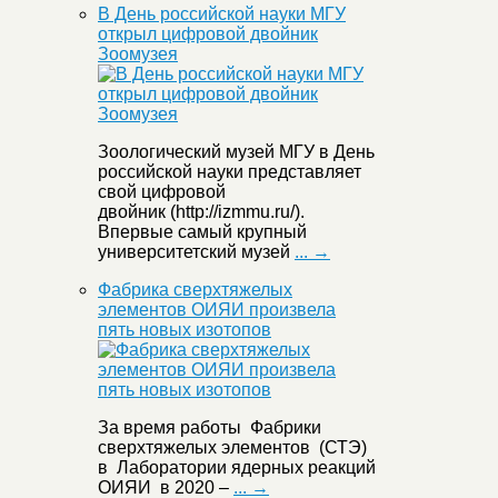
В День российской науки МГУ
открыл цифровой двойник
Зоомузея
Зоологический музей МГУ в День
российской науки представляет
свой цифровой
двойник (http://izmmu.ru/).
Впервые самый крупный
университетский музей
... →
Фабрика сверхтяжелых
элементов ОИЯИ произвела
пять новых изотопов
За время работы Фабрики
сверхтяжелых элементов (СТЭ)
в Лаборатории ядерных реакций
ОИЯИ в 2020 –
... →