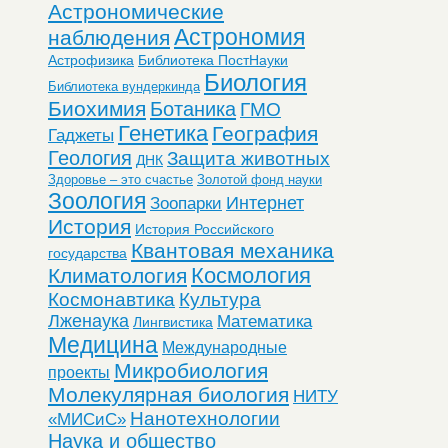
Астрономические
Астрономия
наблюдения
Астрофизика
Библиотека ПостНауки
Биология
Библиотека вундеркинда
Биохимия
Ботаника
ГМО
Генетика
География
Гаджеты
Геология
Защита животных
ДНК
Здоровье – это счастье
Золотой фонд науки
Зоология
Интернет
Зоопарки
История
История Российского
Квантовая механика
государства
Космология
Климатология
Космонавтика
Культура
Лженаука
Математика
Лингвистика
Медицина
Международные
Микробиология
проекты
Молекулярная биология
НИТУ
Нанотехнологии
«МИСиС»
Наука и общество