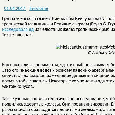
01.04.2017
|
Биология
Группа ученых во главе с Николасом Кейсуэллом (Nichol
тропической медицины и Брайаном Фраем (Bryan G. Fry)
исследовала яд
из челюстных желез тропических рыб и
Тихом океанах.
Mei
© Anthony O’T
Как показали эксперименты, яд этих рыб не вызывает
Зато его инъекция ведет к резкому падению артериальн
свойство яда вызовет замедление движений хищной ры
время, чтобы спастись. Некоторые компоненты яда эти
улиток-конусов.
Также ученые провели генетическое исследование, чтоб
появились ядовитые железы. Они проанализировали ДН
рыбы сначала обзаводятся ядовитыми железами, а зат