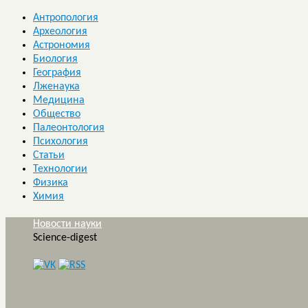
Антропология
Археология
Астрономия
Биология
География
Лженаука
Медицина
Общество
Палеонтология
Психология
Статьи
Технологии
Физика
Химия
Новости науки
Science-digest