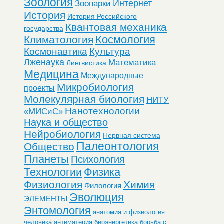
Зоология
Интернет
Зоопарки
История
История Российского
Квантовая механика
государства
Космология
Климатология
Космонавтика
Культура
Лженаука
Математика
Лингвистика
Медицина
Международные
Микробиология
проекты
Молекулярная биология
НИТУ
Нанотехнологии
«МИСиС»
Наука и общество
Нейробиология
Нервная система
Палеонтология
Общество
Планеты
Психология
Технологии
Физика
Физиология
Химия
Филология
Эволюция
ЭЛЕМЕНТЫ
Энтомология
анатомия и физиология
человека
антиматерия
биоэнергетика
борьба с