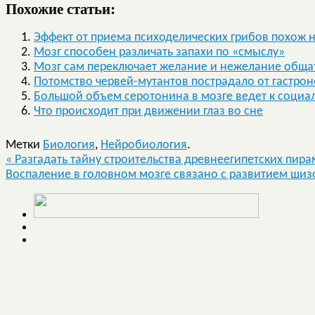
Похожие статьи:
Эффект от приема психоделических грибов похож н
Мозг способен различать запахи по «смыслу»
Мозг сам переключает желание и нежелание обща
Потомство червей-мутантов пострадало от гастро
Большой объем серотонина в мозге ведет к соци
Что происходит при движении глаз во сне
Метки
Биология
,
Нейробиология
.
«
Разгадать тайну строительства древнеегипетских пир
Воспаление в головном мозге связано с развитием ши