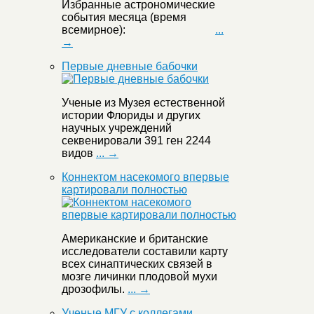
Избранные астрономические
события месяца (время
всемирное):
...
→
Первые дневные бабочки
Ученые из Музея естественной
истории Флориды и других
научных учреждений
секвенировали 391 ген 2244
видов
... →
Коннектом насекомого впервые
картировали полностью
Американские и британские
исследователи составили карту
всех синаптических связей в
мозге личинки плодовой мухи
дрозофилы.
... →
Ученые МГУ с коллегами