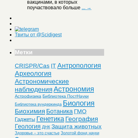
вакцинами, в которых
поучаствовало больше
... →
Твиты от @Scidigest
Метки
Антропология
CRISPR/Cas
IT
Археология
Астрономические
Астрономия
наблюдения
Астрофизика
Библиотека ПостНауки
Биология
Библиотека вундеркинда
Биохимия
Ботаника
ГМО
Генетика
География
Гаджеты
Геология
Защита животных
ДНК
Здоровье – это счастье
Золотой фонд науки