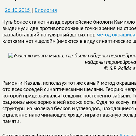
26.10.2015
|
Биология
Чуть более ста лет назад европейские биологи Камилло
выдвинули две противоположные точки зрения на стро
разработавший популярный до сих пор
метод окрашива
клетками нет «щелей» (имеются в виду синаптические щ
найдены перинейрон
© S.F. Palida et
Рамон-и-Кахаль, используя тот же самый метод окраши
ото всех соседей синаптическими щелями. Теорию непре
которой придерживался Гольджи, постепенно забыли. Т
рациональное зерно в ней все же есть. Судя по всему,
п
структуры из молекул белков и углеводов, находящиеся
отдаленно напоминающие хрящи, играют важную роль 
памяти.