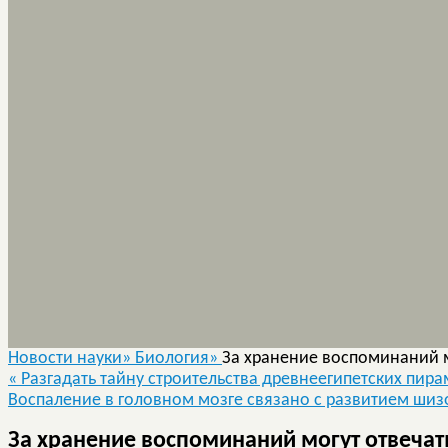
Новости науки»
Биология»
За хранение воспоминаний м
«
Разгадать тайну строительства древнеегипетских пир
Воспаление в головном мозге связано с развитием ши
За хранение воспоминаний могут отвечать