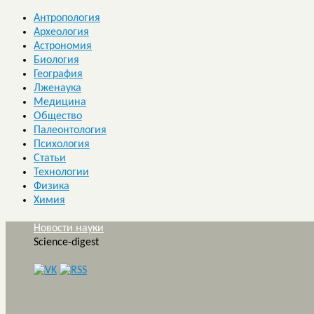
Антропология
Археология
Астрономия
Биология
География
Лженаука
Медицина
Общество
Палеонтология
Психология
Статьи
Технологии
Физика
Химия
Новости науки
Science-digest