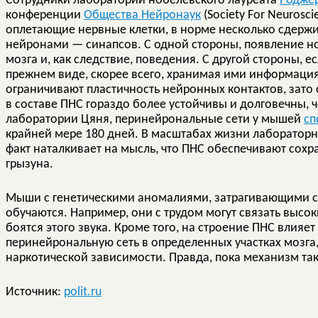
Сотрудники лаборатории нобелевского лауреата
Родже
конференции
Общества Нейронаук
(Society For Neurosc
оплетающие нервные клетки, в норме несколько сдерж
нейронами — синапсов. С одной стороны, появление н
мозга и, как следствие, поведения. С другой стороны, 
прежнем виде, скорее всего, хранимая ими информация
ограничивают пластичность нейронных контактов, зато 
в составе ПНС гораздо более устойчивы и долговечны, 
лаборатории Цяня, перинейрональные сети у мышей
сп
крайней мере 180 дней. В масштабах жизни лабораторн
факт наталкивает на мысль, что ПНС обеспечивают сох
грызуна.
Мыши с генетическими аномалиями, затрагивающими с
обучаются. Например, они с трудом могут связать высо
боятся этого звука. Кроме того, на строение ПНС влияет
перинейрональную сеть в определенных участках мозга
наркотической зависимости. Правда, пока механизм та
Источник:
polit.ru