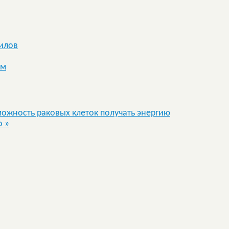
илов
ом
жность раковых клеток получать энергию
но
»