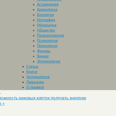
Астрономия
Археология
Биология
География
Медицина
Общество
Палеонтология
Психология
Технологии
Физика
Химия
Энтомология
Статьи
Книги
Энтомология
Лженаука
О проекте
ь
жность раковых клеток получать энергию
но
»