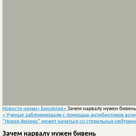
Новости науки»
Биология»
Зачем нарвалу нужен бивен
«
Ученые заблокировали с помощью антибиотиков возмо
“Новая физика” может начаться со стерильных нейтри
Зачем нарвалу нужен бивень