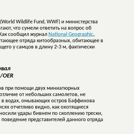
orld Wildlife Fund, WWF) и министерства
ают, что сумели ответить на вопрос об
 Как сообщил журнал
National Geographic
,
итающее отряда китообразных, обитающее в
щего у самцов в длину 2-3 м, фактически
рвал
/OER
лов при помощи двух миниатюрных
 отличие от небольших самолетов, не
е в водах, омывающих остров Баффинова
исях отчетливо видно, как охотящиеся
носили удары бивнем по скоплению трески,
о поведение представителей данного отряда