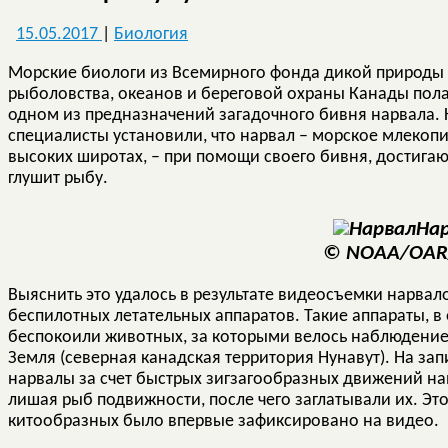
15.05.2017
|
Биология
Морские биологи из Всемирного фонда дикой природы (W
рыболовства, океанов и береговой охраны Канады полаг
одном из предназначений загадочного бивня нарвала.
специалисты установили, что нарвал – морское млекоп
высоких широтах, – при помощи своего бивня, достигаю
глушит рыбу.
На
©
NOAA/OAR
Выяснить это удалось в результате видеосъемки нарва
беспилотных летательных аппаратов. Такие аппараты, в
беспокоили животных, за которыми велось наблюдени
Земля (северная канадская территория Нунавут). На зап
нарвалы за счет быстрых зигзагообразных движений на
лишая рыб подвижности, после чего заглатывали их. Эт
китообразных было впервые зафиксировано на видео.