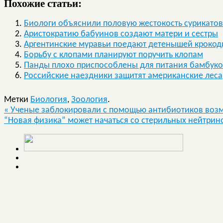
Похожие статьи:
Биологи объяснили половую жестокость сурикатов
Аристократию бабуинов создают матери и сестры
Аргентинские муравьи поедают детенышей крокод
Борьбу с клопами планируют поручить клопам
Панды плохо приспособлены для питания бамбук
Российские наездники защитят американские леса
Метки
Биология
,
Зоология
.
«
Ученые заблокировали с помощью антибиотиков возмо
“Новая физика” может начаться со стерильных нейтри