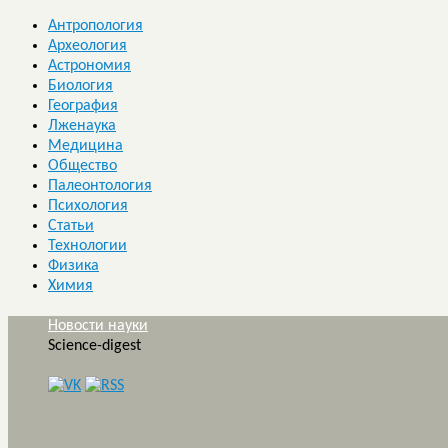
Антропология
Археология
Астрономия
Биология
География
Лженаука
Медицина
Общество
Палеонтология
Психология
Статьи
Технологии
Физика
Химия
Новости науки
Science-digest