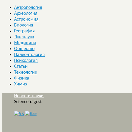
Антропология
Археология
Астрономия
Биология
География
Лженаука
Медицина
Общество
Палеонтология
Психология
Статьи
Технологии
Физика
Химия
Новости науки
Science-digest