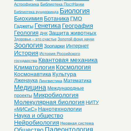
Астрофизика
Библиотека ПостНауки
Биология
Библиотека вундеркинда
Биохимия
Ботаника
ГМО
Генетика
География
Гаджеты
Геология
Защита животных
ДНК
Здоровье – это счастье
Золотой фонд науки
Зоология
Интернет
Зоопарки
История
История Российского
Квантовая механика
государства
Космология
Климатология
Космонавтика
Культура
Лженаука
Математика
Лингвистика
Медицина
Международные
Микробиология
проекты
Молекулярная биология
НИТУ
Нанотехнологии
«МИСиС»
Наука и общество
Нейробиология
Нервная система
Палеонтология
Общество