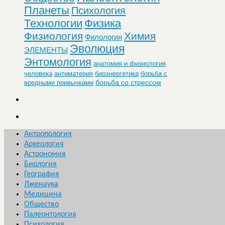
Планеты
Психология
Технологии
Физика
Физиология
Химия
Филология
Эволюция
ЭЛЕМЕНТЫ
Энтомология
анатомия и физиология
человека
антиматерия
биоэнергетика
борьба с
борьба со стрессом
вредными привычками
Антропология
Археология
Астрономия
Биология
География
Лженаука
Медицина
Общество
Палеонтология
Психология