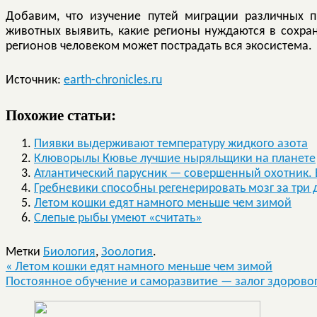
Добавим, что изучение путей миграции различных 
животных выявить, какие регионы нуждаются в сохран
регионов человеком может пострадать вся экосистема.
Источник:
earth-chronicles.ru
Похожие статьи:
Пиявки выдерживают температуру жидкого азота
Клюворылы Кювье лучшие ныряльщики на планете
Атлантический парусник — совершенный охотник.
Гребневики способны регенерировать мозг за три 
Летом кошки едят намного меньше чем зимой
Слепые рыбы умеют «считать»
Метки
Биология
,
Зоология
.
«
Летом кошки едят намного меньше чем зимой
Постоянное обучение и саморазвитие — залог здорово