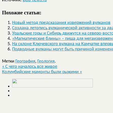
Источник:
glob-news.ru
Похожие статьи:
Новый метод предсказания извержений вулканов
Создана летопись вулканической активности за дв
Уральские горы и Сибирь движутся на северо-вост
«Магматические блины» – пища для мегаизверже
На склоне Ключевского вулкана на Камчатке впервы
Подводные вулканы могут быть причиной изменен
Метки
География
,
Геология
.
«
С чего началось все живое
Колумбийские мамонты были рыжими
»