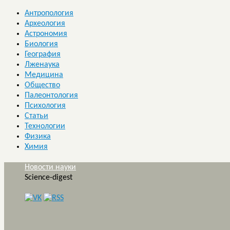
Антропология
Археология
Астрономия
Биология
География
Лженаука
Медицина
Общество
Палеонтология
Психология
Статьи
Технологии
Физика
Химия
Новости науки
Science-digest