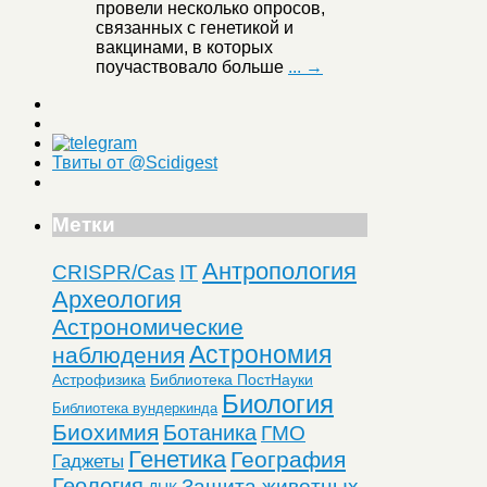
провели несколько опросов,
связанных с генетикой и
вакцинами, в которых
поучаствовало больше
... →
Твиты от @Scidigest
Метки
Антропология
CRISPR/Cas
IT
Археология
Астрономические
Астрономия
наблюдения
Астрофизика
Библиотека ПостНауки
Биология
Библиотека вундеркинда
Биохимия
Ботаника
ГМО
Генетика
География
Гаджеты
Геология
Защита животных