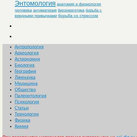
Энтомология
анатомия и физиология
человека
антиматерия
биоэнергетика
борьба с
борьба со стрессом
вредными привычками
Антропология
Археология
Астрономия
Биология
География
Лженаука
Медицина
Общество
Палеонтология
Психология
Статьи
Технологии
Физика
Химия