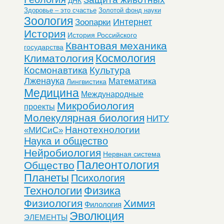
ДНК
Здоровье – это счастье
Золотой фонд науки
Зоология
Интернет
Зоопарки
История
История Российского
Квантовая механика
государства
Космология
Климатология
Космонавтика
Культура
Лженаука
Математика
Лингвистика
Медицина
Международные
Микробиология
проекты
Молекулярная биология
НИТУ
Нанотехнологии
«МИСиС»
Наука и общество
Нейробиология
Нервная система
Палеонтология
Общество
Планеты
Психология
Технологии
Физика
Физиология
Химия
Филология
Эволюция
ЭЛЕМЕНТЫ