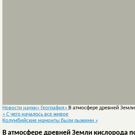
Новости науки»
География»
В атмосфере древней Земли
«
С чего началось все живое
Колумбийские мамонты были рыжими
»
В атмосфере древней Земли кислорода п