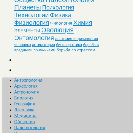
Планеты
Психология
Технологии
Физика
Физиология
Химия
Филология
Эволюция
ЭЛЕМЕНТЫ
Энтомология
анатомия и физиология
человека
антиматерия
биоэнергетика
борьба с
борьба со стрессом
вредными привычками
Антропология
Археология
Астрономия
Биология
География
Лженаука
Медицина
Общество
Палеонтология