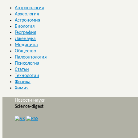
Антропология
Археология
Астрономия
Биология
География
Лженаука
Медицина
Общество
Палеонтология
Психология
Статьи
Технологии
Физика
Химия
Новости науки
Science-digest