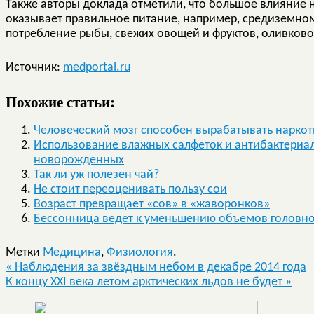
Также авторы доклада отметили, что большое влияние 
оказывает правильное питание, например, средиземном
потребление рыбы, свежих овощей и фруктов, оливковог
Источник:
medportal.ru
Похожие статьи:
Человеческий мозг способен вырабатывать наркот
Использование влажных салфеток и антибактериал
новорожденных
Так ли уж полезен чай?
Не стоит переоценивать пользу сои
Возраст превращает «сов» в «жаворонков»
Бессонница ведет к уменьшению объемов головно
Метки
Медицина
,
Физиология
.
«
Наблюдения за звёздным небом в декабре 2014 года
К концу XXI века летом арктических льдов не будет
»