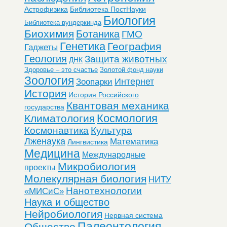
Астрофизика
Библиотека ПостНауки
Биология
Библиотека вундеркинда
Биохимия
Ботаника
ГМО
Генетика
География
Гаджеты
Геология
Защита животных
ДНК
Здоровье – это счастье
Золотой фонд науки
Зоология
Интернет
Зоопарки
История
История Российского
Квантовая механика
государства
Космология
Климатология
Космонавтика
Культура
Лженаука
Математика
Лингвистика
Медицина
Международные
Микробиология
проекты
Молекулярная биология
НИТУ
Нанотехнологии
«МИСиС»
Наука и общество
Нейробиология
Нервная система
Палеонтология
Общество