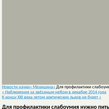
Новости науки»
Медицина»
Для профилактики слабоум
«
Наблюдения за звёздным небом в декабре 2014 года
К концу XXI века летом арктических льдов не будет
»
Для профилактики слабоумия нужно пит