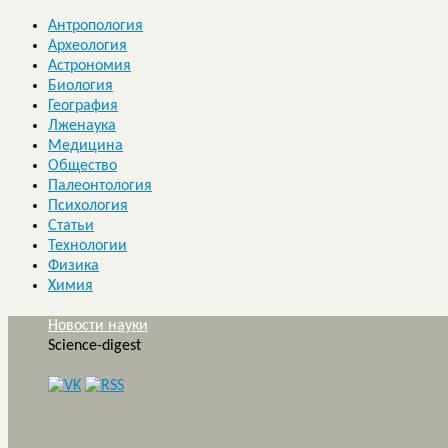
Антропология
Археология
Астрономия
Биология
География
Лженаука
Медицина
Общество
Палеонтология
Психология
Статьи
Технологии
Физика
Химия
Новости науки
Science-digest