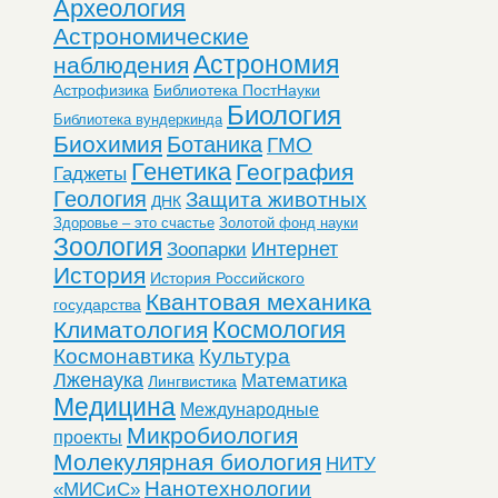
Археология
Астрономические
Астрономия
наблюдения
Астрофизика
Библиотека ПостНауки
Биология
Библиотека вундеркинда
Биохимия
Ботаника
ГМО
Генетика
География
Гаджеты
Геология
Защита животных
ДНК
Здоровье – это счастье
Золотой фонд науки
Зоология
Интернет
Зоопарки
История
История Российского
Квантовая механика
государства
Космология
Климатология
Космонавтика
Культура
Лженаука
Математика
Лингвистика
Медицина
Международные
Микробиология
проекты
Молекулярная биология
НИТУ
Нанотехнологии
«МИСиС»