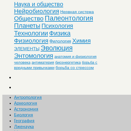
Наука и общество
Нейробиология
Нервная система
Палеонтология
Общество
Планеты
Психология
Технологии
Физика
Физиология
Химия
Филология
Эволюция
ЭЛЕМЕНТЫ
Энтомология
анатомия и физиология
человека
антиматерия
биоэнергетика
борьба с
борьба со стрессом
вредными привычками
Антропология
Археология
Астрономия
Биология
География
Лженаука