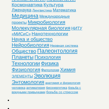
Космонавтика
Культура
Лженаука
Математика
Лингвистика
Медицина
Международные
Микробиология
проекты
Молекулярная биология
НИТУ
Нанотехнологии
«МИСиС»
Наука и общество
Нейробиология
Нервная система
Палеонтология
Общество
Планеты
Психология
Технологии
Физика
Физиология
Химия
Филология
Эволюция
ЭЛЕМЕНТЫ
Энтомология
анатомия и физиология
человека
антиматерия
биоэнергетика
борьба с
борьба со стрессом
вредными привычками