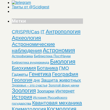
Твиты от @Scidigest
Метки
Антропология
CRISPR/Cas
IT
Археология
Астрономические
Астрономия
наблюдения
Астрофизика
Библиотека ПостНауки
Биология
Библиотека вундеркинда
Биохимия
Ботаника
ГМО
Генетика
География
Гаджеты
Геология
Защита животных
ДНК
Здоровье – это счастье
Золотой фонд науки
Зоология
Интернет
Зоопарки
История
История Российского
Квантовая механика
государства
Космология
Климатология