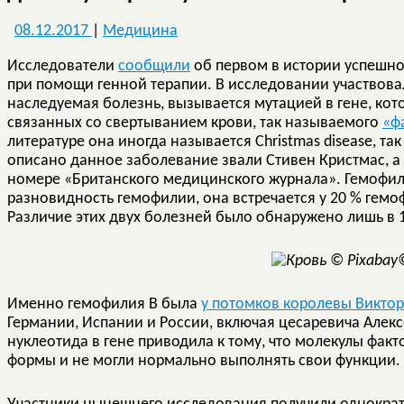
08.12.2017
|
Медицина
Исследователи
сообщили
об первом в истории успешн
при помощи генной терапии. В исследовании участвова
наследуемая болезнь, вызывается мутацией в гене, кот
связанных со свертыванием крови, так называемого
«ф
литературе она иногда называется Christmas disease, так
описано данное заболевание звали Стивен Кристмас, 
номере «Британского медицинского журнала». Гемофили
разновидность гемофилии, она встречается у 20 % гемо
Различие этих двух болезней было обнаружено лишь в 1
Именно гемофилия B была
у потомков королевы Викто
Германии, Испании и России, включая цесаревича Алек
нуклеотида в гене приводила к тому, что молекулы фак
формы и не могли нормально выполнять свои функции.