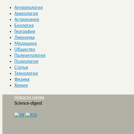
Антропология
Археология
Астрономия
Биология
География
Лженаука
Медицина
Общество
Палеонтология
Психология
Статьи
Технологии
Физика
Химия
Новости науки
Science-digest