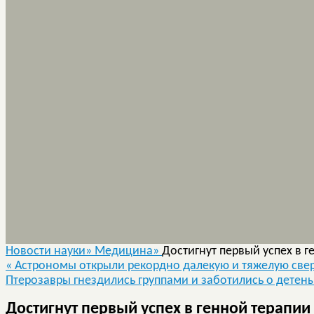
Новости науки»
Медицина»
Достигнут первый успех в 
«
Астрономы открыли рекордно далекую и тяжелую све
Птерозавры гнездились группами и заботились о дете
Достигнут первый успех в генной терапи