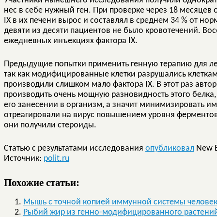
Участники нынешнего исследования получили однократ
нес в себе нужный ген. При проверке через 18 месяцев 
IX в их печени вырос и составлял в среднем 34 % от нор
девяти из десяти пациентов не было кровотечений. Вос
ежедневных инъекциях фактора IX.
Предыдущие попытки применить генную терапию для ле
так как модифицированные клетки разрушались клетка
производили слишком мало фактора IX. В этот раз авто
производить очень мощную разновидность этого белка, 
его занесении в организм, а значит минимизировать 
отреагировали на вирус повышением уровня ферментов п
они получили стероиды.
Статью с результатами исследования
опубликовал
New E
Источник:
polit.ru
Похожие статьи:
Мышь с точной копией иммунной системы челове
Рыбий жир из генно-модифицированного растени