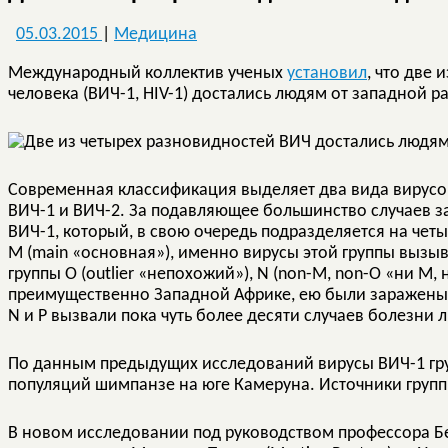
05.03.2015
|
Медицина
Международный коллектив ученых
установил
, что две
человека (ВИЧ-1, HIV-1) достались людям от западной 
Современная классификация выделяет два вида вирус
ВИЧ-1 и ВИЧ-2. За подавляющее большинство случаев 
ВИЧ-1, который, в свою очередь подразделяется на чет
M (main «основная»), именно вирусы этой группы вызы
группы O (outlier «непохожий»), N (non-M, non-O «ни М, 
преимущественно Западной Африке, ею были заражены о
N и P вызвали пока чуть более десяти случаев болезни 
По данным предыдущих исследований вирусы ВИЧ-1 гру
популяций шимпанзе на юге Камеруна. Источники групп
В новом исследовании под руководством профессора Беа