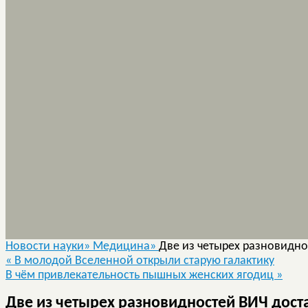
Новости науки»
Медицина»
Две из четырех разновидно
«
В молодой Вселенной открыли старую галактику
В чём привлекательность пышных женских ягодиц
»
Две из четырех разновидностей ВИЧ дост