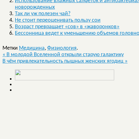
Использование влажных салфеток и антибактериал
новорожденных
Так ли уж полезен чай?
Не стоит переоценивать пользу сои
Возраст превращает «сов» в «жаворонков»
Бессонница ведет к уменьшению объемов головно
Метки
Медицина
,
Физиология
.
«
В молодой Вселенной открыли старую галактику
В чём привлекательность пышных женских ягодиц
»