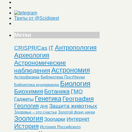
Твиты от @Scidigest
Метки
Антропология
CRISPR/Cas
IT
Археология
Астрономические
Астрономия
наблюдения
Астрофизика
Библиотека ПостНауки
Биология
Библиотека вундеркинда
Биохимия
Ботаника
ГМО
Генетика
География
Гаджеты
Геология
Защита животных
ДНК
Здоровье – это счастье
Золотой фонд науки
Зоология
Интернет
Зоопарки
История
История Российского