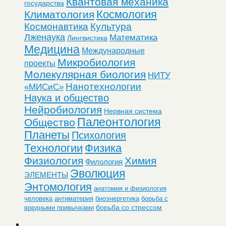
Квантовая механика
государства
Космология
Климатология
Космонавтика
Культура
Лженаука
Математика
Лингвистика
Медицина
Международные
Микробиология
проекты
Молекулярная биология
НИТУ
Нанотехнологии
«МИСиС»
Наука и общество
Нейробиология
Нервная система
Палеонтология
Общество
Планеты
Психология
Технологии
Физика
Физиология
Химия
Филология
Эволюция
ЭЛЕМЕНТЫ
Энтомология
анатомия и физиология
человека
антиматерия
биоэнергетика
борьба с
борьба со стрессом
вредными привычками