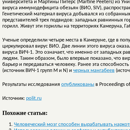
университета и Мартины Питерс (Martine Peeters) из У
вируса иммунодефицита обезьян (ВИО, SIV), распростра
Генетический материал вируса добывался из собранны
представителей трех подвидов: западных равнинных го
горилл. Живут эти гориллы на территориях Камеруна, Га
Ученые определили четыре места в Камеруне, где в по
циркулировал вирус ВИО. Две линии этого вируса оказал
вируса ВИЧ-1. Это означает, что именно от западных р
людям. Таким образом, было впервые показано, что ви
барьер и передаваться человеку. Ранее эта способност
(источник ВИЧ-1 групп M и N) и
черных мангабеев
(источ
Результаты исследования
опубликованы
в Proceedings of
Источник:
polit.ru
Похожие статьи:
Человеческий мозг способен вырабатывать наркот