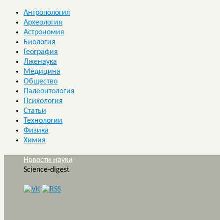
Антропология
Археология
Астрономия
Биология
География
Лженаука
Медицина
Общество
Палеонтология
Психология
Статьи
Технологии
Физика
Химия
Новости науки
Science-digest