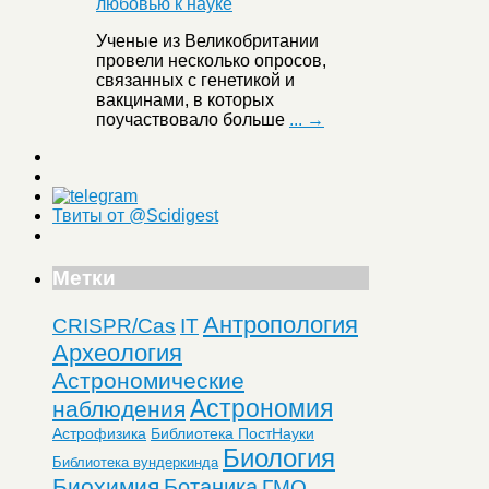
Ученые из Великобритании
провели несколько опросов,
связанных с генетикой и
вакцинами, в которых
поучаствовало больше
... →
Твиты от @Scidigest
Метки
Антропология
CRISPR/Cas
IT
Археология
Астрономические
Астрономия
наблюдения
Астрофизика
Библиотека ПостНауки
Биология
Библиотека вундеркинда
Биохимия
Ботаника
ГМО