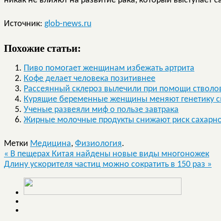
никак не влияют на развитие рака, который выступает 
Источник:
glob-news.ru
Похожие статьи:
Пиво помогает женщинам избежать артрита
Кофе делает человека позитивнее
Рассеянный склероз вылечили при помощи стволо
Курящие беременные женщины меняют генетику с
Ученые развеяли миф о пользе завтрака
Жирные молочные продукты снижают риск сахарно
Метки
Медицина
,
Физиология
.
«
В пещерах Китая найдены новые виды многоножек
Длину ускорителя частиц можно сократить в 150 раз
»