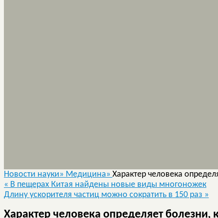
Новости науки»
Медицина»
Характер человека определ
«
В пещерах Китая найдены новые виды многоножек
Длину ускорителя частиц можно сократить в 150 раз
»
Характер человека определяет болезни, 