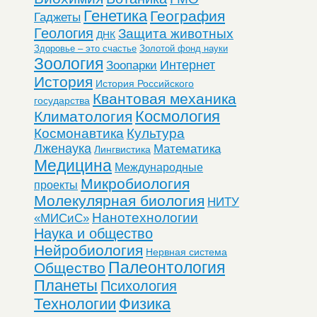
Генетика
География
Гаджеты
Геология
Защита животных
ДНК
Здоровье – это счастье
Золотой фонд науки
Зоология
Интернет
Зоопарки
История
История Российского
Квантовая механика
государства
Космология
Климатология
Космонавтика
Культура
Лженаука
Математика
Лингвистика
Медицина
Международные
Микробиология
проекты
Молекулярная биология
НИТУ
Нанотехнологии
«МИСиС»
Наука и общество
Нейробиология
Нервная система
Палеонтология
Общество
Планеты
Психология
Технологии
Физика