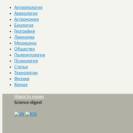
Антропология
Археология
Астрономия
Биология
География
Лженаука
Медицина
Общество
Палеонтология
Психология
Статьи
Технологии
Физика
Химия
Новости науки
Science-digest