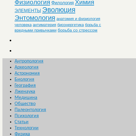
Физиология
Химия
Филология
Эволюция
ЭЛЕМЕНТЫ
Энтомология
анатомия и физиология
человека
антиматерия
биоэнергетика
борьба с
борьба со стрессом
вредными привычками
Антропология
Археология
Астрономия
Биология
География
Лженаука
Медицина
Общество
Палеонтология
Психология
Статьи
Технологии
Физика