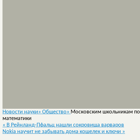
Новости науки»
Общество»
Московским школьникам поз
математики
«
В Рейнланд-Пфальц нашли сокровища варваров
Nokia научит не забывать дома кошелек и ключи
»