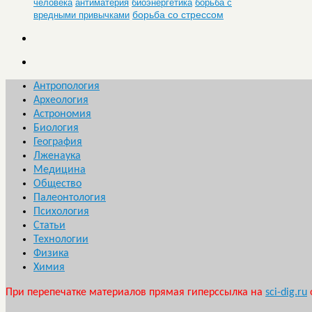
человека
антиматерия
биоэнергетика
борьба с
борьба со стрессом
вредными привычками
Антропология
Археология
Астрономия
Биология
География
Лженаука
Медицина
Общество
Палеонтология
Психология
Статьи
Технологии
Физика
Химия
При перепечатке материалов прямая гиперссылка на
sci-dig.ru