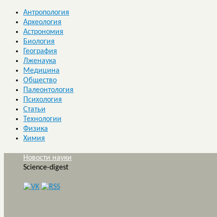
Антропология
Археология
Астрономия
Биология
География
Лженаука
Медицина
Общество
Палеонтология
Психология
Статьи
Технологии
Физика
Химия
Новости науки
Science-digest