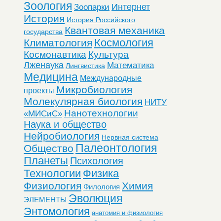
Зоология
Интернет
Зоопарки
История
История Российского
Квантовая механика
государства
Космология
Климатология
Космонавтика
Культура
Лженаука
Математика
Лингвистика
Медицина
Международные
Микробиология
проекты
Молекулярная биология
НИТУ
Нанотехнологии
«МИСиС»
Наука и общество
Нейробиология
Нервная система
Палеонтология
Общество
Планеты
Психология
Технологии
Физика
Физиология
Химия
Филология
Эволюция
ЭЛЕМЕНТЫ
Энтомология
анатомия и физиология