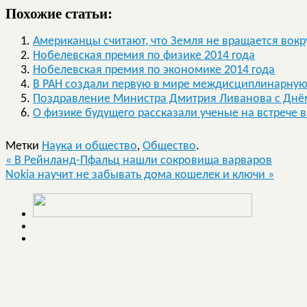
Похожие статьи:
Американцы считают, что Земля не вращается вокр
Нобелевская премия по физике 2014 года
Нобелевская премия по экономике 2014 года
В РАН создали первую в мире междисциплинарну
Поздравление Министра Дмитрия Ливанова с Днё
О физике будущего рассказали ученые на встрече 
Метки
Наука и общество
,
Общество
.
«
В Рейнланд-Пфальц нашли сокровища варваров
Nokia научит не забывать дома кошелек и ключи
»