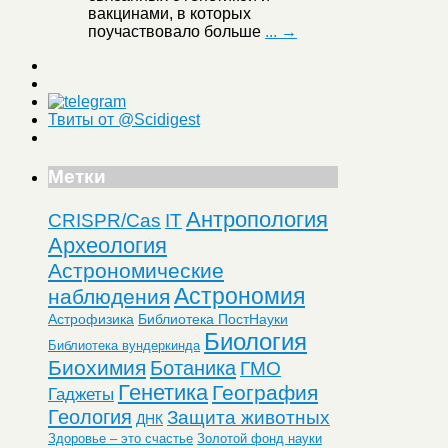
вакцинами, в которых
поучаствовало больше
... →
Твиты от @Scidigest
Метки
Антропология
CRISPR/Cas
IT
Археология
Астрономические
Астрономия
наблюдения
Астрофизика
Библиотека ПостНауки
Биология
Библиотека вундеркинда
Биохимия
Ботаника
ГМО
Генетика
География
Гаджеты
Геология
Защита животных
ДНК
Здоровье – это счастье
Золотой фонд науки