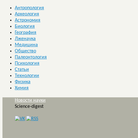
Антропология
Археология
Астрономия
Биология
География
Лженаука
Медицина
Общество
Палеонтология
Психология
Статьи
Технологии
Физика
Химия
Новости науки
Science-digest