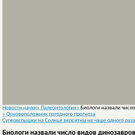
Новости науки»
Палеонтология»
Биологи назвали числ
«
Основоположник погодного прогноза
Супервспышки на Солнце вероятны не чаще одного раза
Биологи назвали число видов динозавро