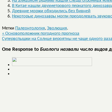
На алмазном руднике нашли следы огромных мле
В Китае нашли двухметрового пернатого динозавр
Древние моржи обходились без бивней
Некоторые динозавры могли преодолевать звуков
Метки
Палеонтология
,
Эволюция
.
«
Основоположник погодного прогноза
Супервспышки на Солнце вероятны не чаще одного раза
One Response to
Биологи назвали число видов 