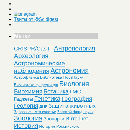
Твиты от @Scidigest
Метки
Антропология
CRISPR/Cas
IT
Археология
Астрономические
Астрономия
наблюдения
Астрофизика
Библиотека ПостНауки
Биология
Библиотека вундеркинда
Биохимия
Ботаника
ГМО
Генетика
География
Гаджеты
Геология
Защита животных
ДНК
Здоровье – это счастье
Золотой фонд науки
Зоология
Интернет
Зоопарки
История
История Российского