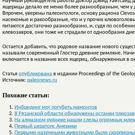
Научный руководитель работы доктор Дэвид Уайтсайд д
ящерицы делало ее меню более разнообразным, чем у д
Впрочем, уверены палеонтологи, основу рациона Clevos
насекомые и ракообразные, что и у прочих клювоголов
питаются достаточно разнообразно, и, судя по особенн
клевозавров, они тоже не страдали от однообразия дие
Остается добавить, что родовое название нового сущест
называли современный Глостер древние римляне. Начин
включается в название всех ящериц, обнаруженных в ок
Статья
опубликована
в издании Proceedings of the Geologi
Источник:
paleonews.ru
Похожие статьи:
Инбридинг мог погубить мамонтов
В Рязанской области обнаружены останки плиозав
На алмазном руднике нашли следы огромных мле
Первый цератопс Америки
Первыми наземными животными были скорпионы