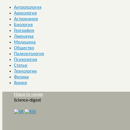
Антропология
Археология
Астрономия
Биология
География
Лженаука
Медицина
Общество
Палеонтология
Психология
Статьи
Технологии
Физика
Химия
Новости науки
Science-digest