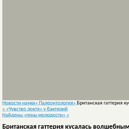
Новости науки»
Палеонтология»
Британская гаттерия 
«
«Чувство локтя» у бактерий
Найдены «гены молодости»
»
Британская гаттерия кусалась волшебны