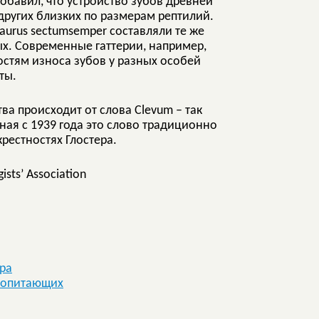
обавил, что устройство зубов древней
ругих близких по размерам рептилий.
aurus sectumsemper составляли те же
ых. Современные гаттерии, например,
остям износа зубов у разных особей
ты.
ва происходит от слова Clevum – так
ая с 1939 года это слово традиционно
рестностях Глостера.
sts’ Association
ра
копитающих