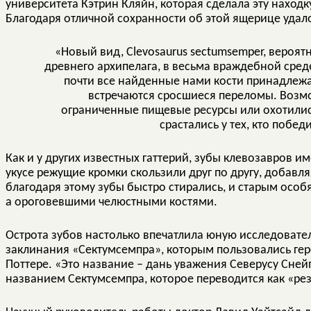
университета Кэтрин Кляйн, которая сделала эту наход
Благодаря отличной сохранности об этой ящерице удал
«Новый вид, Clevosaurus sectumsemper, вероят
древнего архипелага, в весьма враждебной сред
почти все найденные нами кости принадлежат
встречаются сросшиеся переломы. Возмо
ограниченные пищевые ресурсы или охотились
срастались у тех, кто побед
Как и у других известных гаттерий, зубы клевозавров 
укусе режущие кромки скользили друг по другу, добавля
благодаря этому зубы быстро стирались, и старым особ
а ороговевшими челюстными костями.
Острота зубов настолько впечатлила юную исследовател
заклинания «Сектумсемпра», которым пользовались гер
Поттере. «Это название – дань уважения Северусу Сней
названием Сектумсемпра, которое переводится как «рез