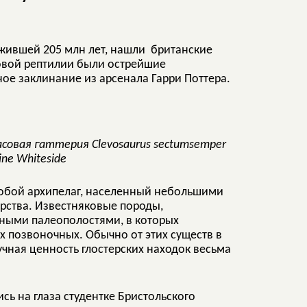
жившей 205 млн лет, нашли британские
овой рептилии были острейшие
е заклинание из арсенала Гарри Поттера.
асовая гаттерия Clevosaurus sectumsemper
ine Whiteside
собой архипелаг, населенный небольшими
рства. Известняковые породы,
ными палеополостями, в которых
х позвоночных. Обычно от этих существ в
учная ценность глостерских находок весьма
сь на глаза студентке Бристольского