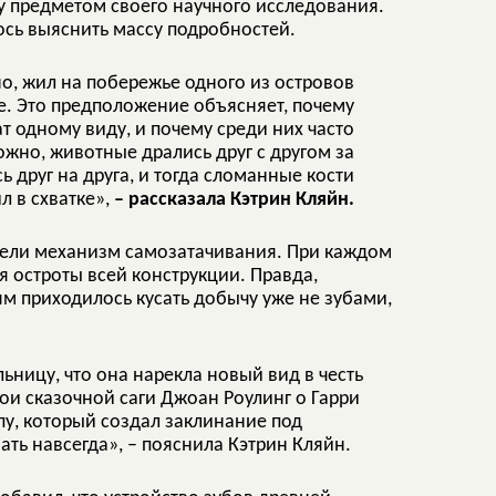
ку предметом своего научного исследования.
ось выяснить массу подробностей.
но, жил на побережье одного из островов
е. Это предположение объясняет, почему
 одному виду, и почему среди них часто
жно, животные дрались друг с другом за
 друг на друга, и тогда сломанные кости
ил в схватке»,
– рассказала Кэтрин Кляйн.
имели механизм самозатачивания. При каждом
я остроты всей конструкции. Правда,
ям приходилось кусать добычу уже не зубами,
ьницу, что она нарекла новый вид в честь
ои сказочной саги Джоан Роулинг о Гарри
пу, который создал заклинание под
ать навсегда», – пояснила Кэтрин Кляйн.