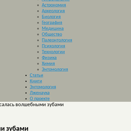
Астрономия
Археология
Биология
География
Медицина
Общество
Палеонтология
Психология
Технологии
Физика
Химия
Энтомология
Статьи
Книги
Энтомология
Лженаука
О проекте
кусалась волшебными зубами
ми зубами