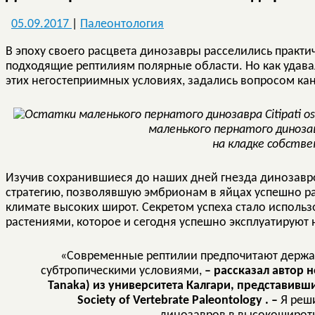
05.09.2017
|
Палеонтология
В эпоху своего расцвета динозавры расселились практи
подходящие рептилиям полярные области. Но как удава
этих негостеприимных условиях, задались вопросом ка
маленького пернатого динозавр
на кладке собстве
Изучив сохранившиеся до наших дней гнезда динозавр
стратегию, позволявшую эмбрионам в яйцах успешно р
климате высоких широт. Секретом успеха стало исполь
растениями, которое и сегодня успешно эксплуатируют
«Современные рептилии предпочитают держат
субтропическими условиями,
– рассказал автор 
Tanaka) из университета Калгари, представивш
Society of Vertebrate Paleontology . –
Я реши