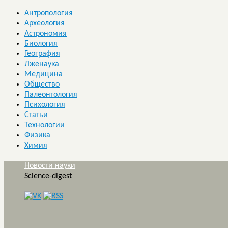
Антропология
Археология
Астрономия
Биология
География
Лженаука
Медицина
Общество
Палеонтология
Психология
Статьи
Технологии
Физика
Химия
Новости науки
Science-digest