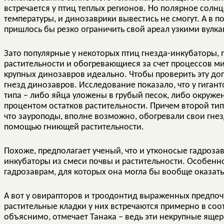
встречается у птиц теплых регионов. Но полярное солн
температуры, и динозаврики вывестись не смогут. А в 
пришлось бы резко ограничить свой ареал узкими вулк
Зато популярные у некоторых птиц гнезда-инкубаторы
растительности и обогревающиеся за счет процессов ми
крупных динозавров идеально. Чтобы проверить эту дог
гнезд динозавров. Исследование показало, что у гигант
типа – либо яйца уложены в грубый песок, либо окру
процентом остатков растительности. Причем второй тип
что зауроподы, вполне возможно, обогревали свои гне
помощью гниющей растительности.
Похоже, предполагает ученый, что и утконосые гадроза
инкубаторы из смеси почвы и растительности. Особенн
гадрозаврам, для которых она могла бы вообще оказат
А вот у овирапторов и троодонтид выраженных предпочт
растительные кладки у них встречаются примерно в со
объяснимо, отмечает Танака – ведь эти некрупные яще