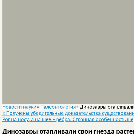
Новости науки»
Палеонтология»
Динозавры отапливали
«
Получены убедительные доказательства существован
Рог на носу, а на шее – рёбра. Странная особенность ш
Динозавры отапливали свои гнезда раст