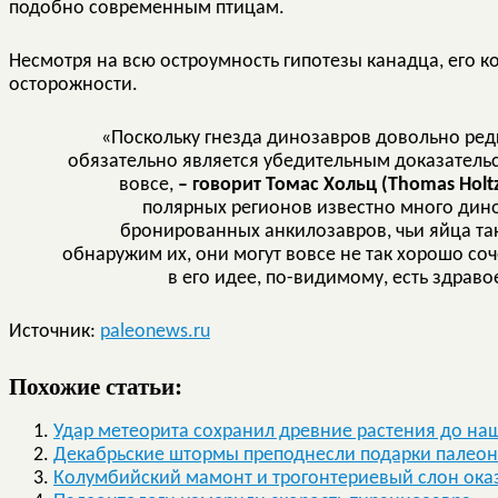
подобно современным птицам.
Несмотря на всю остроумность гипотезы канадца, его к
осторожности.
«Поскольку гнезда динозавров довольно редк
обязательно является убедительным доказательст
вовсе,
– говорит Томас Хольц (Thomas Holt
полярных регионов известно много дино
бронированных анкилозавров, чьи яйца так
обнаружим их, они могут вовсе не так хорошо соч
в его идее, по-видимому, есть здраво
Источник:
paleonews.ru
Похожие статьи:
Удар метеорита сохранил древние растения до на
Декабрьские штормы преподнесли подарки палео
Колумбийский мамонт и трогонтериевый слон ока