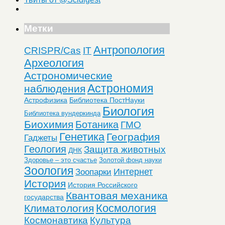
Метки
Антропология
CRISPR/Cas
IT
Археология
Астрономические
Астрономия
наблюдения
Астрофизика
Библиотека ПостНауки
Биология
Библиотека вундеркинда
Биохимия
Ботаника
ГМО
Генетика
География
Гаджеты
Геология
Защита животных
ДНК
Здоровье – это счастье
Золотой фонд науки
Зоология
Интернет
Зоопарки
История
История Российского
Квантовая механика
государства
Космология
Климатология
Космонавтика
Культура