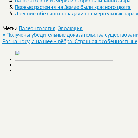
Палеонтологи измерили скорость тираннозавра
Первые растения на Земле были красного цвета
Древние обезьяны страдали от смертельных параз
Метки
Палеонтология
,
Эволюция
.
«
Получены убедительные доказательства существован
Рог на носу, а на шее – рёбра. Странная особенность ш