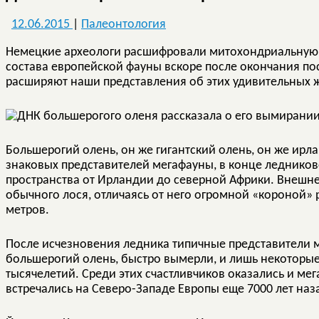
12.06.2015
|
Палеонтология
Немецкие археологи расшифровали митохондриальную 
состава европейской фауны вскоре после окончания п
расширяют наши представления об этих удивительных 
Большерогий олень, он же гигантский олень, он же ирлан
знаковых представителей мегафауны, в конце леднико
пространства от Ирландии до северной Африки. Внешн
обычного лося, отличаясь от него огромной «короной» р
метров.
После исчезновения ледника типичные представители м
большерогий олень, быстро вымерли, и лишь некоторые
тысячелетий. Среди этих счастливчиков оказались и м
встречались на Северо-Западе Европы еще 7000 лет наз