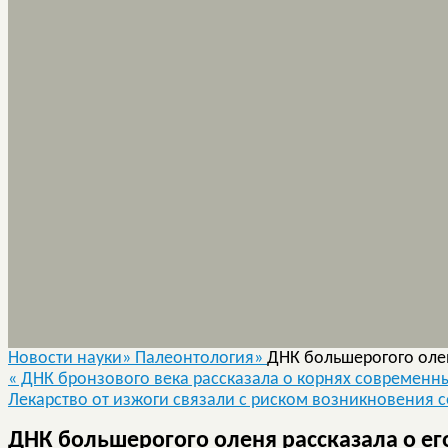
Новости науки»
Палеонтология»
ДНК большерогого оле
«
ДНК бронзового века рассказала о корнях современн
Лекарство от изжоги связали с риском возникновения 
ДНК большерогого оленя рассказала о е