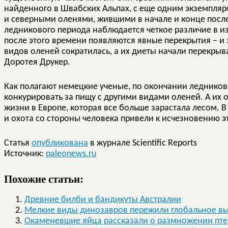
найденного в Швабских Альпах, с еще одним экземпля
и северными оленями, жившими в начале и конце посл
ледникового периода наблюдается четкое различие в из
после этого времени появляются явные перекрытия – и э
видов оленей сократилась, а их диеты начали перекрыв
Доротея Друкер.
Как полагают немецкие ученые, по окончании леднико
конкурировать за пищу с другими видами оленей. А их 
жизни в Европе, которая все больше зарастала лесом. 
и охота со стороны человека привели к исчезновению 
Статья
опубликована
в журнале Scientific Reports
Источник:
paleonews.ru
Похожие статьи:
Древние билби и бандикуты Австралии
Мелкие виды динозавров пережили глобальное в
Окаменевшие яйца рассказали о размножении пт