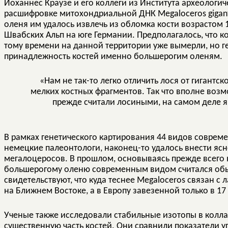
Йоханнес Краузе и его коллеги из Института археологи
расшифровке митохондриальной ДНК Megaloceros gigant
оленя им удалось извлечь из обломка кости возрастом 1
Швабских Альп на юге Германии. Предполагалось, что к
тому времени на данной территории уже вымерли, но г
принадлежность костей именно большерогим оленям.
«Нам не так-то легко отличить лося от гигантс
мелких костных фрагментов. Так что вполне возм
прежде считали лосиными, на самом деле я
В рамках генетического картирования 44 видов соврем
немецкие палеонтологи, наконец-то удалось внести ясн
мегалоцеросов. В прошлом, основываясь прежде всего
большерогому оленю современным видом считался обы
свидетельствуют, что куда теснее Megaloceros связан 
на Ближнем Востоке, а в Европу завезенной только в 17
Ученые также исследовали стабильные изотопы в колла
существенную часть костей. Они сравнили показатели уг