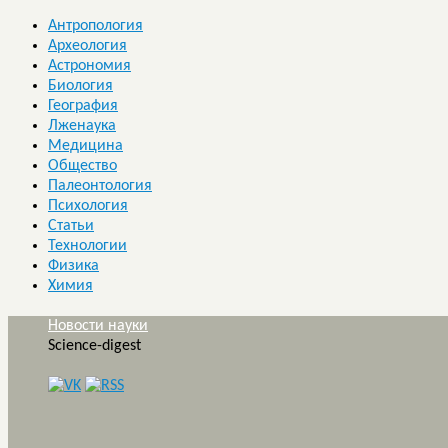
Антропология
Археология
Астрономия
Биология
География
Лженаука
Медицина
Общество
Палеонтология
Психология
Статьи
Технологии
Физика
Химия
Новости науки
Science-digest