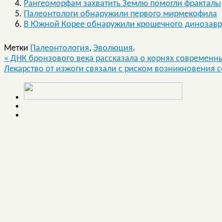
Рангеоморфам захватить Землю помогли фракталы
Палеонтологи обнаружили первого мирмекофила
В Южной Корее обнаружили крошечного динозавр
Метки
Палеонтология
,
Эволюция
.
«
ДНК бронзового века рассказала о корнях современн
Лекарство от изжоги связали с риском возникновения 