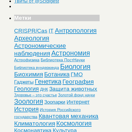
Твиты от @Scidigest
Метки
Антропология
CRISPR/Cas
IT
Археология
Астрономические
Астрономия
наблюдения
Астрофизика
Библиотека ПостНауки
Биология
Библиотека вундеркинда
Биохимия
Ботаника
ГМО
Генетика
География
Гаджеты
Геология
Защита животных
ДНК
Здоровье – это счастье
Золотой фонд науки
Зоология
Интернет
Зоопарки
История
История Российского
Квантовая механика
государства
Космология
Климатология
Космонавтика
Культура