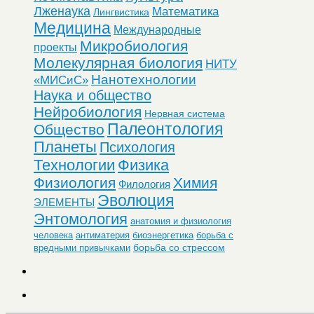
Лженаука
Математика
Лингвистика
Медицина
Международные
Микробиология
проекты
Молекулярная биология
НИТУ
Нанотехнологии
«МИСиС»
Наука и общество
Нейробиология
Нервная система
Палеонтология
Общество
Планеты
Психология
Технологии
Физика
Физиология
Химия
Филология
Эволюция
ЭЛЕМЕНТЫ
Энтомология
анатомия и физиология
человека
антиматерия
биоэнергетика
борьба с
борьба со стрессом
вредными привычками