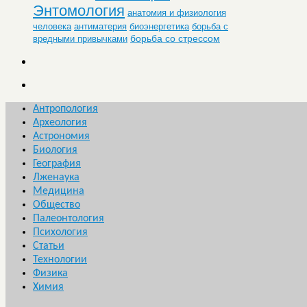
Энтомология
анатомия и физиология
человека
антиматерия
биоэнергетика
борьба с
борьба со стрессом
вредными привычками
Антропология
Археология
Астрономия
Биология
География
Лженаука
Медицина
Общество
Палеонтология
Психология
Статьи
Технологии
Физика
Химия