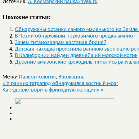
Источник:
А. Космарский nauka21vek.ru
Похожие статьи:
Обнаружены останки самого маленького на Земле
В Чехии обнаружили неуловимого предка амниот
Зачем титанозаврам костяная броня?
Детская находка прояснила раннюю эволюцию ре
В Калифорнии найден древнейший морской котик
Древние амазонские крокодилы питались ракушк
Метки
Палеонтология
,
Эволюция
.
«
У ранних тетрапод обнаружился костный мозг
Как удовлетворить фригидную женщину
»