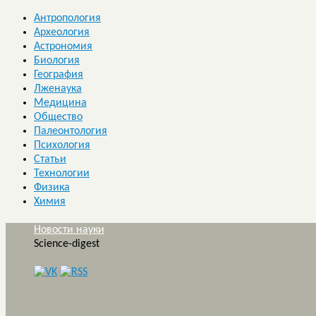
Антропология
Археология
Астрономия
Биология
География
Лженаука
Медицина
Общество
Палеонтология
Психология
Статьи
Технологии
Физика
Химия
Новости науки
Science-digest