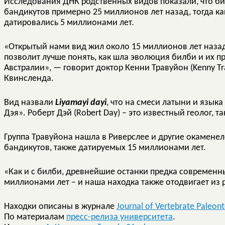
Исследования ДНК родственных видов показали, что би
бандикутов примерно 25 миллионов лет назад, тогда к
датировались 5 миллионами лет.
«Открытый нами вид жил около 15 миллионов лет назад
позволит лучше понять, как шла эволюция билби и их 
Австралии», — говорит доктор Кенни Травуйон (Kenny Tra
Квинсленда.
Вид назвали
Liyamayi dayi
, что на смеси латыни и язык
Дэя». Роберт Дэй (Robert Day) – это известный геолог, 
Группа Травуйона нашла в Риверслее и другие окамене
бандикутов, также датируемых 15 миллионами лет.
«Как и с билби, древнейшие останки предка современн
миллионами лет – и наша находка также отодвигает из
Находки описаны в журнале
Journal of Vertebrate Paleon
По материалам
пресс-релиза университета
.