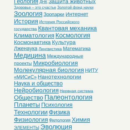
Геология
Защита животных
ДНК
Здоровье – это счастье
Золотой фонд науки
Зоология
Интернет
Зоопарки
История
История Российского
Квантовая механика
государства
Космология
Климатология
Космонавтика
Культура
Лженаука
Математика
Лингвистика
Медицина
Международные
Микробиология
проекты
Молекулярная биология
НИТУ
Нанотехнологии
«МИСиС»
Наука и общество
Нейробиология
Нервная система
Палеонтология
Общество
Планеты
Психология
Технологии
Физика
Физиология
Химия
Филология
Эволюция
ЭЛЕМЕНТЫ