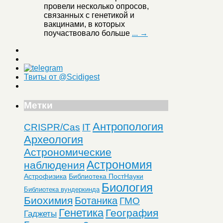
провели несколько опросов,
связанных с генетикой и
вакцинами, в которых
поучаствовало больше
... →
Твиты от @Scidigest
Метки
Антропология
CRISPR/Cas
IT
Археология
Астрономические
Астрономия
наблюдения
Астрофизика
Библиотека ПостНауки
Биология
Библиотека вундеркинда
Биохимия
Ботаника
ГМО
Генетика
География
Гаджеты