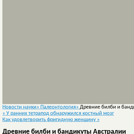
Новости науки»
Палеонтология»
Древние билби и банд
«
У ранних тетрапод обнаружился костный мозг
Как удовлетворить фригидную женщину
»
Древние билби и бандикуты Австралии