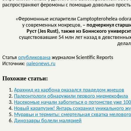
распространяют феромоны с помощью довольно просты
«Феромонные испарители Camptopterohelea odora
у современных мокрецов,
– подчеркнул старш
Руст (Jes Rust), также из Боннского университ
существовавшие 54 млн лет назад в девственн
делал
Статья
опубликована
журналом Scientific Reports
Источник:
paleonews.ru
Похожие статьи:
Арахнид из карбона оказался прадедом жнецов
Палеонтологи обнаружили первого мирмекофила
Насекомые начали заботиться о потомстве уже 100
Новый карапузик! Янтарь сохранил уникального жу
Муравьи и термиты: смертельная схватка меловог
Динозавры болели малярией