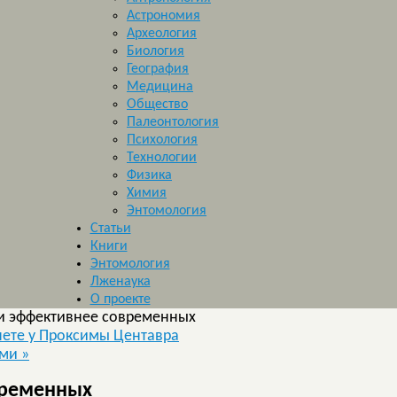
Астрономия
Археология
Биология
География
Медицина
Общество
Палеонтология
Психология
Технологии
Физика
Химия
Энтомология
Статьи
Книги
Энтомология
Лженаука
О проекте
и эффективнее современных
ете у Проксимы Центавра
ами
»
временных