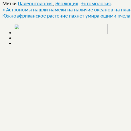
Метки
Палеонтология
,
Эволюция
,
Энтомология
.
«
Астрономы нашли намеки на наличие океанов на план
Южноафриканское растение пахнет умирающими пчел