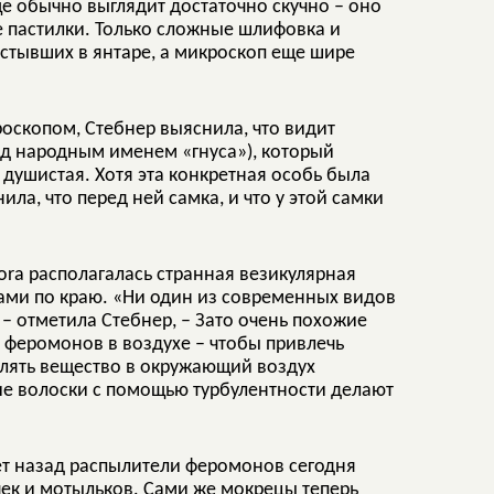
е обычно выглядит достаточно скучно – оно
 пастилки. Только сложные шлифовка и
астывших в янтаре, а микроскоп еще шире
скопом, Стебнер выяснила, что видит
од народным именем «гнуса»), который
 душистая. Хотя эта конкретная особь была
ла, что перед ней самка, и что у этой самки
ora располагалась странная везикулярная
ками по краю. «Ни один из современных видов
 – отметила Стебнер, – Зато очень похожие
я феромонов в воздухе – чтобы привлечь
ылять вещество в окружающий воздух
ие волоски с помощью турбулентности делают
т назад распылители феромонов сегодня
чек и мотыльков. Сами же мокрецы теперь