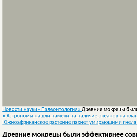
Новости науки»
Палеонтология»
Древние мокрецы был
«
Астрономы нашли намеки на наличие океанов на план
Южноафриканское растение пахнет умирающими пчел
Древние мокрецы были эффективнее со