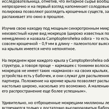
исследовательница, отметив, что янтарное сырье вообщ
непрозрачно и на первый взгляд напоминает солодовые
полировка позволяют разглядеть крошечных существ, з
распахивает это окно в прошлое.
Изучив свою находку под мощным синхротронным микро
неизвестный науке вид мокрецов (широко известных п
немедленно и назвала Camptopterohelea odora – то есть
совсем крошечной – 0,9 мм в длину – палеонтолог выясни
на крыльях имеется нечто непонятное.
На переднем крае каждого крыла у Camptopterohelea od
структура, а говоря проще – кармашек с тонкими волос
мокрецов не имеет таких «карманов» на своих крыльях,
устройства есть у бабочек, и они служат для распылени
партнера. Положение на кромке крыла позволяет расп
настолько широко, насколько это возможно. А маленьк
его распространение еще более успешным».
Удивительно, но отброшенные мокрецами миллионы ле
встречаются только у достаточно высокоразвитых бабо