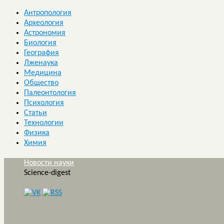
Антропология
Археология
Астрономия
Биология
География
Лженаука
Медицина
Общество
Палеонтология
Психология
Статьи
Технологии
Физика
Химия
Новости науки
Science-digest