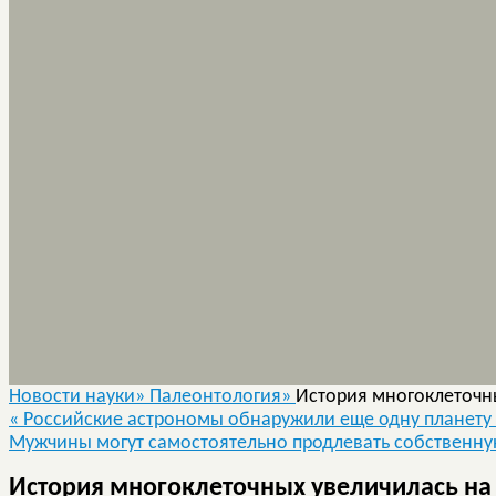
Новости науки»
Палеонтология»
История многоклеточны
«
Российские астрономы обнаружили еще одну планету 
Мужчины могут самостоятельно продлевать собственн
История многоклеточных увеличилась на 