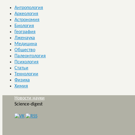
Антропология
Археология
Астрономия
Биология
География
Лженаука
Медицина
Общество
Палеонтология
Психология
Статьи
Технологии
Физика
Химия
Новости науки
Science-digest