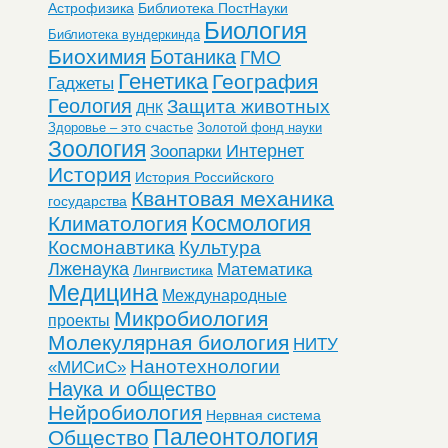
Астрофизика
Библиотека ПостНауки
Биология
Библиотека вундеркинда
Биохимия
Ботаника
ГМО
Генетика
География
Гаджеты
Геология
Защита животных
ДНК
Здоровье – это счастье
Золотой фонд науки
Зоология
Интернет
Зоопарки
История
История Российского
Квантовая механика
государства
Космология
Климатология
Космонавтика
Культура
Лженаука
Математика
Лингвистика
Медицина
Международные
Микробиология
проекты
Молекулярная биология
НИТУ
Нанотехнологии
«МИСиС»
Наука и общество
Нейробиология
Нервная система
Палеонтология
Общество