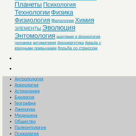
Планеты
Психология
Технологии
Физика
Физиология
Химия
Филология
Эволюция
ЭЛЕМЕНТЫ
Энтомология
анатомия и физиология
человека
антиматерия
биоэнергетика
борьба с
борьба со стрессом
вредными привычками
Антропология
Археология
Астрономия
Биология
География
Лженаука
Медицина
Общество
Палеонтология
Психология