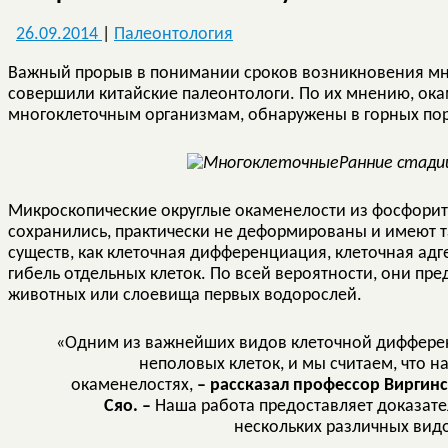
26.09.2014
|
Палеонтология
Важный прорыв в понимании сроков возникновения мн
совершили китайские палеонтологи. По их мнению, ок
многоклеточным организмам, обнаружены в горных поро
Ранние стади
Микроскопические округлые окаменелости из фосфори
сохранились, практически не деформированы и имеют 
существ, как клеточная дифференциация, клеточная ад
гибель отдельных клеток. По всей вероятности, они пр
животных или слоевища первых водорослей.
«Одним из важнейших видов клеточной дифферен
неполовых клеток, и мы считаем, что н
окаменелостях,
– рассказал профессор Виргинс
Сяо. –
Наша работа предоставляет доказатель
нескольких различных видо