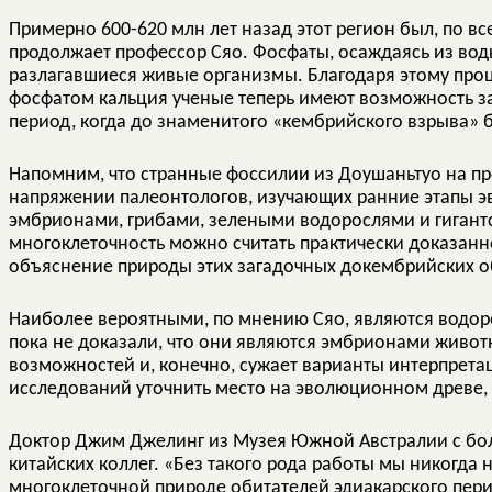
Примерно 600-620 млн лет назад этот регион был, по в
продолжает профессор Сяо. Фосфаты, осаждаясь из во
разлагавшиеся живые организмы. Благодаря этому про
фосфатом кальция ученые теперь имеют возможность за
период, когда до знаменитого «кембрийского взрыва» 
Напомним, что странные фоссилии из Доушаньтуо на пр
напряжении палеонтологов, изучающих ранние этапы эв
эмбрионами, грибами, зелеными водорослями и гигант
многоклеточность можно считать практически доказанн
объяснение природы этих загадочных докембрийских 
Наиболее вероятными, по мнению Сяо, являются водор
пока не доказали, что они являются эмбрионами животны
возможностей и, конечно, сужает варианты интерпрета
исследований уточнить место на эволюционном древе, 
Доктор Джим Джелинг из Музея Южной Австралии с бо
китайских коллег. «Без такого рода работы мы никогда 
многоклеточной природе обитателей эдиакарского перио