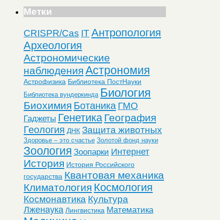
Метки
Антропология
CRISPR/Cas
IT
Археология
Астрономические
Астрономия
наблюдения
Астрофизика
Библиотека ПостНауки
Биология
Библиотека вундеркинда
Биохимия
Ботаника
ГМО
Генетика
География
Гаджеты
Геология
Защита животных
ДНК
Здоровье – это счастье
Золотой фонд науки
Зоология
Интернет
Зоопарки
История
История Российского
Квантовая механика
государства
Космология
Климатология
Космонавтика
Культура
Лженаука
Математика
Лингвистика