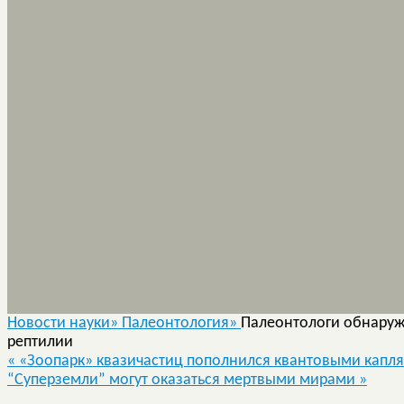
Новости науки»
Палеонтология»
Палеонтологи обнаруж
рептилии
«
«Зоопарк» квазичастиц пополнился квантовыми капл
“Суперземли” могут оказаться мертвыми мирами
»