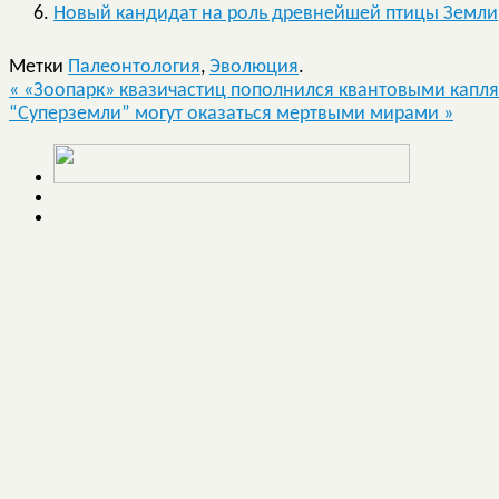
Новый кандидат на роль древнейшей птицы Земли
Метки
Палеонтология
,
Эволюция
.
«
«Зоопарк» квазичастиц пополнился квантовыми капл
“Суперземли” могут оказаться мертвыми мирами
»