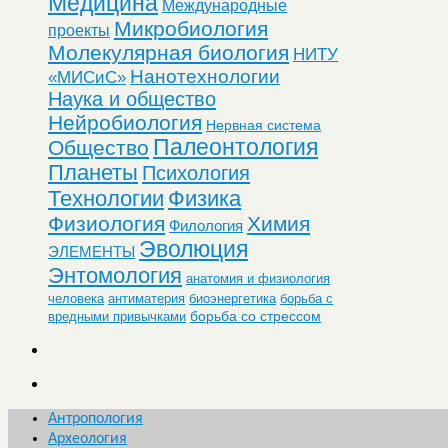
Медицина
Международные
Микробиология
проекты
Молекулярная биология
НИТУ
Нанотехнологии
«МИСиС»
Наука и общество
Нейробиология
Нервная система
Палеонтология
Общество
Планеты
Психология
Технологии
Физика
Физиология
Химия
Филология
Эволюция
ЭЛЕМЕНТЫ
Энтомология
анатомия и физиология
человека
антиматерия
биоэнергетика
борьба с
борьба со стрессом
вредными привычками
Антропология
Археология