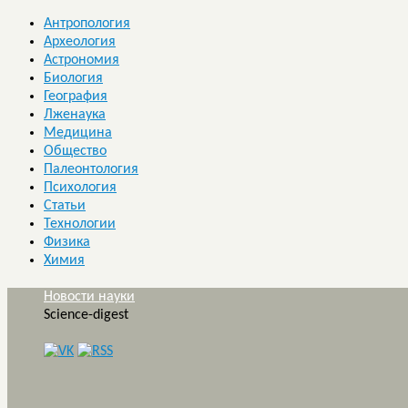
Антропология
Археология
Астрономия
Биология
География
Лженаука
Медицина
Общество
Палеонтология
Психология
Статьи
Технологии
Физика
Химия
Новости науки
Science-digest