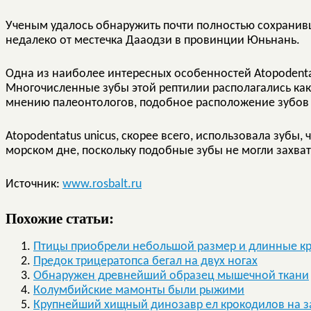
Ученым удалось обнаружить почти полностью сохранив
недалеко от местечка Дааодзи в провинции Юньнань.
Одна из наиболее интересных особенностей Atopodenta
Многочисленные зубы этой рептилии располагались как 
мнению палеонтологов, подобное расположение зубов 
Atopodentatus unicus, скорее всего, использовала зубы,
морском дне, поскольку подобные зубы не могли захват
Источник:
www.rosbalt.ru
Похожие статьи:
Птицы приобрели небольшой размер и длинные крыл
Предок трицератопса бегал на двух ногах
Обнаружен древнейший образец мышечной ткани
Колумбийские мамонты были рыжими
Крупнейший хищный динозавр ел крокодилов на з