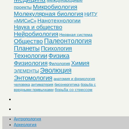
Микробиология
проекты
Молекулярная биология
НИТУ
Нанотехнологии
«МИСиС»
Наука и общество
Нейробиология
Нервная система
Палеонтология
Общество
Планеты
Психология
Технологии
Физика
Физиология
Химия
Филология
Эволюция
ЭЛЕМЕНТЫ
Энтомология
анатомия и физиология
человека
антиматерия
биоэнергетика
борьба с
борьба со стрессом
вредными привычками
Антропология
Археология