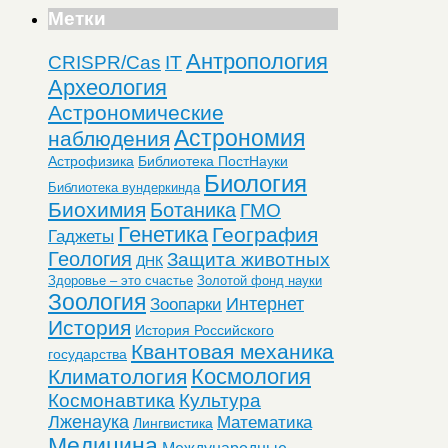
Метки
Антропология
CRISPR/Cas
IT
Археология
Астрономические
Астрономия
наблюдения
Астрофизика
Библиотека ПостНауки
Биология
Библиотека вундеркинда
Биохимия
Ботаника
ГМО
Генетика
География
Гаджеты
Геология
Защита животных
ДНК
Здоровье – это счастье
Золотой фонд науки
Зоология
Интернет
Зоопарки
История
История Российского
Квантовая механика
государства
Космология
Климатология
Космонавтика
Культура
Лженаука
Математика
Лингвистика
Медицина
Международные