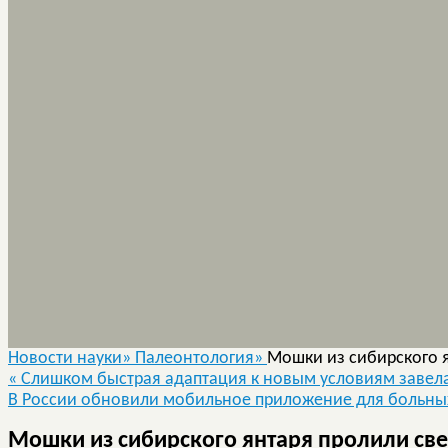
Новости науки»
Палеонтология»
Мошки из сибирского 
«
Слишком быстрая адаптация к новым условиям завел
В России обновили мобильное приложение для больн
Мошки из сибирского янтаря пролили све