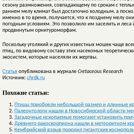
сезону размножения, совпадающему по срокам с теплым
раннем мелу климат был достаточно холодным, а поск
именно в то время, получается, что к позднему мелу о
погодным условиям. Это позволило им заселить и леса 
продвинутым орнитуроморфам.
Поскольку уголякий и других известных мошек чаще все
птиц, по видовому составу этих насекомых теоретичес
экосистем, которые населяли их жертвы.
Статья
опубликована в журнале
Cretaceous Research
Источник:
chrdk.ru
Похожие статьи:
Птицы приобрели небольшой размер и длинные крыл
Палеонтологи нашли в Новосибирской области мес
Загадочные ископаемые помогают установить при
Древнего ракоскорпиона нашли в метеоритном кр
Кембрийский взрыв породил гигантских космопол