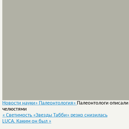
Новости науки»
Палеонтология»
Палеонтологи описал
челюстями
«
Светимость «Звезды Табби» резко снизилась
LUCA. Каким он был
»