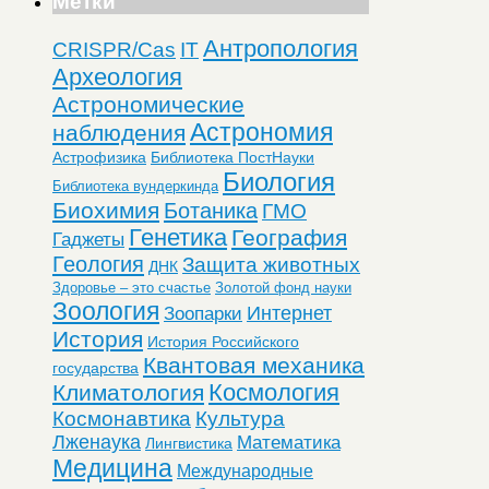
Метки
Антропология
CRISPR/Cas
IT
Археология
Астрономические
Астрономия
наблюдения
Астрофизика
Библиотека ПостНауки
Биология
Библиотека вундеркинда
Биохимия
Ботаника
ГМО
Генетика
География
Гаджеты
Геология
Защита животных
ДНК
Здоровье – это счастье
Золотой фонд науки
Зоология
Интернет
Зоопарки
История
История Российского
Квантовая механика
государства
Космология
Климатология
Космонавтика
Культура
Лженаука
Математика
Лингвистика
Медицина
Международные