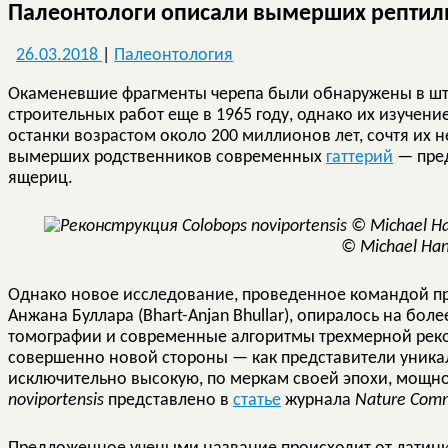
Палеонтологи описали вымерших репти
26.03.2018
|
Палеонтология
Окаменевшие фрагменты черепа были обнаружены в шт
строительных работ еще в 1965 году, однако их изучени
останки возрастом около 200 миллионов лет, сочтя их
вымерших родственников современных
гаттерий
— пред
ящериц.
© Michael Ha
Однако новое исследование, проведенное командой пр
Анжана Буллара (Bhart-Anjan Bhullar), опиралось на б
томографии и современные алгоритмы трехмерной реко
совершенно новой стороны — как представители уника
исключительно высокую, по меркам своей эпохи, мощно
noviportensis
представлено в
статье
журнала
Nature Comm