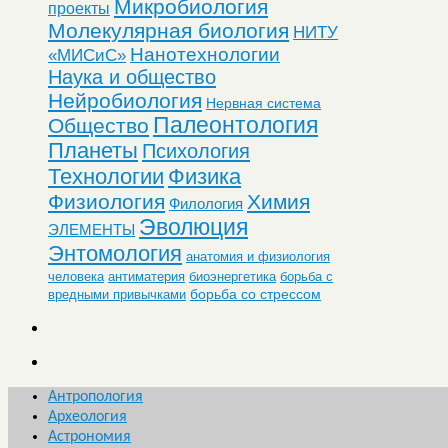
Микробиология
проекты
Молекулярная биология
НИТУ
Нанотехнологии
«МИСиС»
Наука и общество
Нейробиология
Нервная система
Палеонтология
Общество
Планеты
Психология
Технологии
Физика
Физиология
Химия
Филология
Эволюция
ЭЛЕМЕНТЫ
Энтомология
анатомия и физиология
человека
антиматерия
биоэнергетика
борьба с
борьба со стрессом
вредными привычками
Антропология
Археология
Астрономия