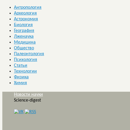
Антропология
Археология
Астрономия
Биология
География
Лженаука
Медицина
Общество
Палеонтология
Психология
Статьи
Технологии
Физика
Химия
Новости науки
Science-digest