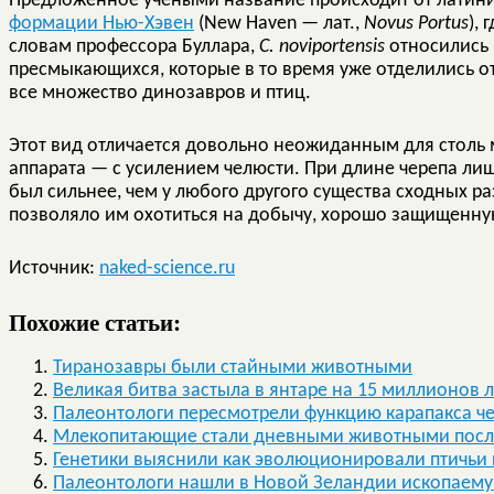
Предложенное учеными название происходит от латини
формации Нью-Хэвен
(New Haven — лат.,
Novus Portus
),
словам профессора Буллара,
C. noviportensis
относились 
пресмыкающихся, которые в то время уже отделились о
все множество динозавров и птиц.
Этот вид отличается довольно неожиданным для столь
аппарата — с усилением челюсти. При длине черепа лишь 
был сильнее, чем у любого другого существа сходных ра
позволяло им охотиться на добычу, хорошо защищенну
Источник:
naked-science.ru
Похожие статьи:
Тиранозавры были стайными животными
Великая битва застыла в янтаре на 15 миллионов л
Палеонтологи пересмотрели функцию карапакса ч
Млекопитающие стали дневными животными посл
Генетики выяснили как эволюционировали птичьи 
Палеонтологи нашли в Новой Зеландии ископаем