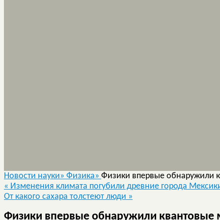
Новости науки»
Физика»
Физики впервые обнаружили 
«
Изменения климата погубили древние города Мексик
От какого сахара толстеют люди
»
Физики впервые обнаружили квантовые