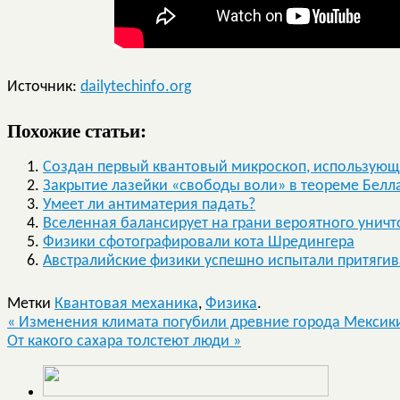
Источник:
dailytechinfo.org
Похожие статьи:
Создан первый квантовый микроскоп, использующ
Закрытие лазейки «свободы воли» в теореме Белл
Умеет ли антиматерия падать?
Вселенная балансирует на грани вероятного унич
Физики сфотографировали кота Шредингера
Австралийские физики успешно испытали притяги
Метки
Квантовая механика
,
Физика
.
«
Изменения климата погубили древние города Мексик
От какого сахара толстеют люди
»