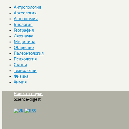
Антропология
Археология
Астрономия
Биология
География
Лженаука
Медицина
Общество
Палеонтология
Психология
Статьи
Технологии
Физика
Химия
Новости науки
Science-digest