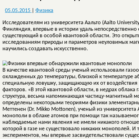
05.05.2015
|
Физика
Исследователям из университета Аальто (Aalto University
Финляндия, впервые в истории удаль непосредственно
существующий в особой квантовой области. Это открыт
исследованиям природы и параметров неуловимых маг
научились создавать искусственно.
В качестве квантовой среды ученый использовали газо
охлажденных до температуры, близкой к температуре а
специальную ловушку, защищающую их от воздействия 
факторов. «В этой квантовой области, в недрах облака 
структура, весьма напоминающая частицу-магнитный мо
определены некоторыми теориями физики элементарны
Меттенен (Dr. Mikko Mottonen), ученый из университета
монополи в облаке атомов при помощи так называемого
наблюдаемые нами явления не имели никакого отношени
которой в газе не существовало никаких монополей. И
экспериментов, мы впервые засвидетельствовали суще