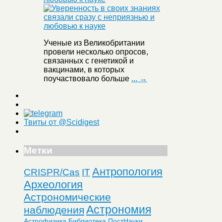
Ученые из Великобритании
провели несколько опросов,
связанных с генетикой и
вакцинами, в которых
поучаствовало больше
... →
Твиты от @Scidigest
Метки
Антропология
CRISPR/Cas
IT
Археология
Астрономические
Астрономия
наблюдения
Астрофизика
Библиотека ПостНауки