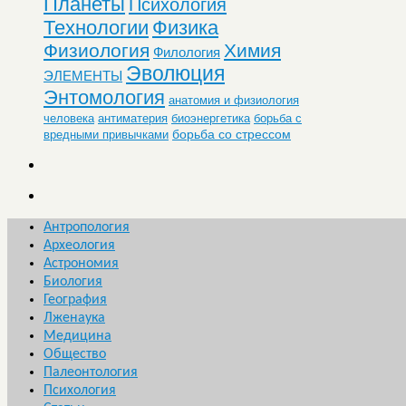
Планеты
Психология
Технологии
Физика
Физиология
Химия
Филология
Эволюция
ЭЛЕМЕНТЫ
Энтомология
анатомия и физиология
человека
антиматерия
биоэнергетика
борьба с
борьба со стрессом
вредными привычками
Антропология
Археология
Астрономия
Биология
География
Лженаука
Медицина
Общество
Палеонтология
Психология