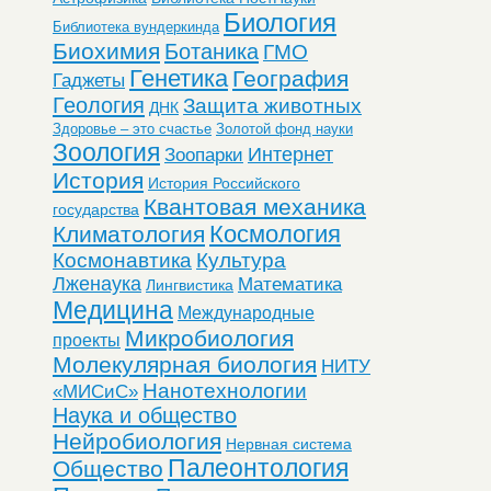
Биология
Библиотека вундеркинда
Биохимия
Ботаника
ГМО
Генетика
География
Гаджеты
Геология
Защита животных
ДНК
Здоровье – это счастье
Золотой фонд науки
Зоология
Интернет
Зоопарки
История
История Российского
Квантовая механика
государства
Космология
Климатология
Космонавтика
Культура
Лженаука
Математика
Лингвистика
Медицина
Международные
Микробиология
проекты
Молекулярная биология
НИТУ
Нанотехнологии
«МИСиС»
Наука и общество
Нейробиология
Нервная система
Палеонтология
Общество