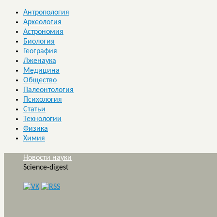
Антропология
Археология
Астрономия
Биология
География
Лженаука
Медицина
Общество
Палеонтология
Психология
Статьи
Технологии
Физика
Химия
Новости науки
Science-digest