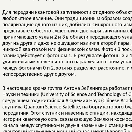
Для передачи квантовой запутанности от одного объект
любопытное явление. Они традиционным образом созда
поляризацию одного из них, добились синхронного изм
представьте себе, что существуют две пары запутанных 
принимающего узла и 2 и 3 в области передающего узл
друг на друга и даже не ощущают наличия второй пары,
никакой квантовой или физической связи. Фотон 3 посы
взаимодействует с фотоном 1. В результате фотоны 3 и
удивительным является то, что параллельно с этим уст
между фотонами 0 и 2, хотя их разделяет расстояние, 
непосредственно друг с другом.
В настоящее время группа Антона Зейлингера работает 
Науки и техники (University of Science and Technology of 
следующем году китайская Академия Наук (Chinese Acade
спутника Quantum Science Satellite, на борту которого 
передатчик. Этот спутник и наземные станции, находящ
истории квантовую сеть, связывающую Землю и космос. 
канала между спутником и двумя наземными станциями
квантовый коммуникационный канал между Европой и 