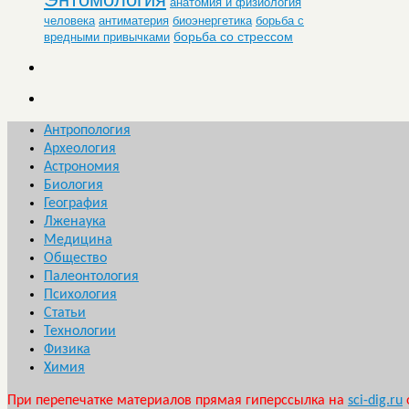
анатомия и физиология
человека
антиматерия
биоэнергетика
борьба с
борьба со стрессом
вредными привычками
Антропология
Археология
Астрономия
Биология
География
Лженаука
Медицина
Общество
Палеонтология
Психология
Статьи
Технологии
Физика
Химия
При перепечатке материалов прямая гиперссылка на
sci-dig.ru