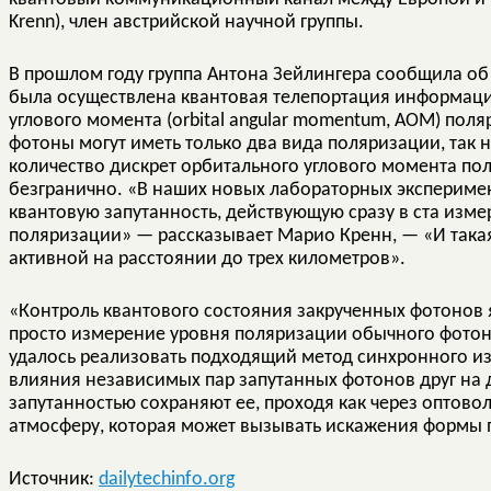
Krenn), член австрийской научной группы.
В прошлом году группа Антона Зейлингера сообщила об
была осуществлена квантовая телепортация информаци
углового момента (orbital angular momentum, AOM) пол
фотоны могут иметь только два вида поляризации, так
количество дискрет орбитального углового момента по
безгранично. «В наших новых лабораторных эксперимен
квантовую запутанность, действующую сразу в ста изм
поляризации» — рассказывает Марио Кренн, — «И така
активной на расстоянии до трех километров».
«Контроль квантового состояния закрученных фотонов 
просто измерение уровня поляризации обычного фотон
удалось реализовать подходящий метод синхронного из
влияния независимых пар запутанных фотонов друг на д
запутанностью сохраняют ее, проходя как через оптовол
атмосферу, которая может вызывать искажения формы п
Источник:
dailytechinfo.org