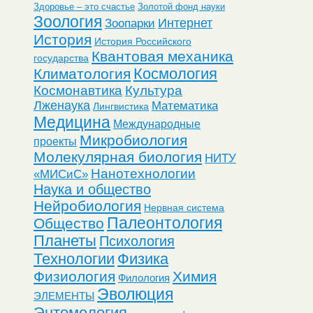
Здоровье – это счастье
Золотой фонд науки
Зоология
Интернет
Зоопарки
История
История Российского
Квантовая механика
государства
Космология
Климатология
Космонавтика
Культура
Лженаука
Математика
Лингвистика
Медицина
Международные
Микробиология
проекты
Молекулярная биология
НИТУ
Нанотехнологии
«МИСиС»
Наука и общество
Нейробиология
Нервная система
Палеонтология
Общество
Планеты
Психология
Технологии
Физика
Физиология
Химия
Филология
Эволюция
ЭЛЕМЕНТЫ
Энтомология