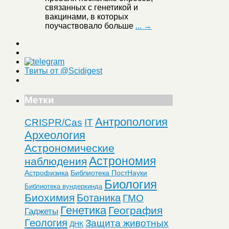
связанных с генетикой и
вакцинами, в которых
поучаствовало больше
... →
Твиты от @Scidigest
Метки
Антропология
CRISPR/Cas
IT
Археология
Астрономические
Астрономия
наблюдения
Астрофизика
Библиотека ПостНауки
Биология
Библиотека вундеркинда
Биохимия
Ботаника
ГМО
Генетика
География
Гаджеты
Геология
Защита животных
ДНК