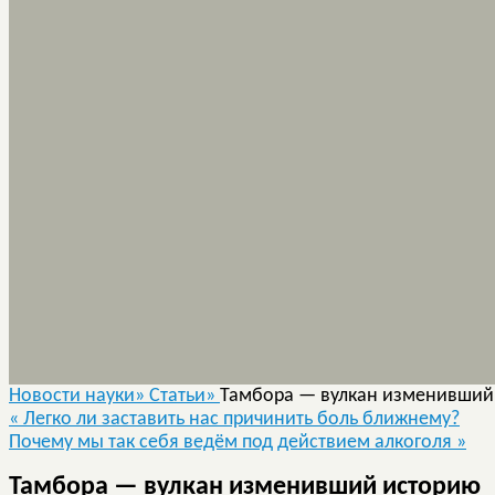
Новости науки»
Статьи»
Тамбора — вулкан изменивший
«
Легко ли заставить нас причинить боль ближнему?
Почему мы так себя ведём под действием алкоголя
»
Тамбора — вулкан изменивший историю