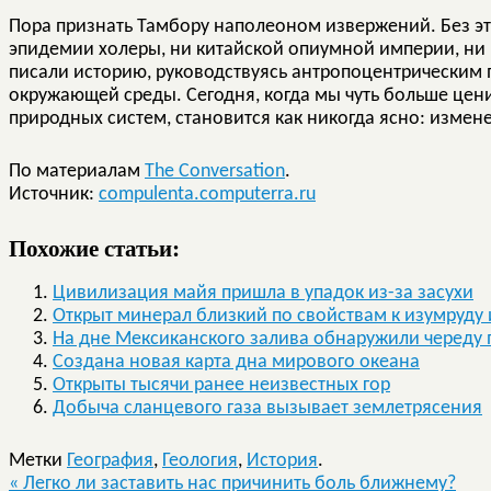
Пора признать Тамбору наполеоном извержений. Без э
эпидемии холеры, ни китайской опиумной империи, ни
писали историю, руководствуясь антропоцентрическим
окружающей среды. Сегодня, когда мы чуть больше цен
природных систем, становится как никогда ясно: измен
По материалам
The Conversation
.
Источник:
compulenta.computerra.ru
Похожие статьи:
Цивилизация майя пришла в упадок из-за засухи
Открыт минерал близкий по свойствам к изумруду 
На дне Мексиканского залива обнаружили череду 
Создана новая карта дна мирового океана
Открыты тысячи ранее неизвестных гор
Добыча сланцевого газа вызывает землетрясения
Метки
География
,
Геология
,
История
.
«
Легко ли заставить нас причинить боль ближнему?