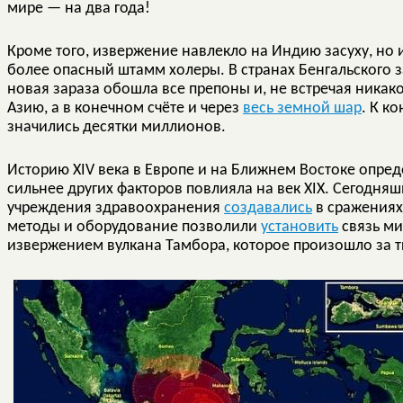
мире — на два года!
Кроме того, извержение навлекло на Индию засуху, но 
более опасный штамм холеры. В странах Бенгальского з
новая зараза обошла все препоны и, не встречая никак
Азию, а в конечном счёте и через
весь земной шар
. К к
значились десятки миллионов.
Историю XIV века в Европе и на Ближнем Востоке опреде
сильнее других факторов повлияла на век XIX. Сегодн
учреждения здравоохранения
создавались
в сражениях
методы и оборудование позволили
установить
связь ми
извержением вулкана Тамбора, которое произошло за т