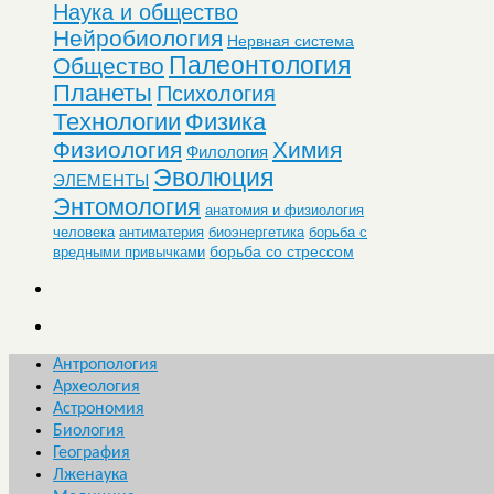
Наука и общество
Нейробиология
Нервная система
Палеонтология
Общество
Планеты
Психология
Технологии
Физика
Физиология
Химия
Филология
Эволюция
ЭЛЕМЕНТЫ
Энтомология
анатомия и физиология
человека
антиматерия
биоэнергетика
борьба с
борьба со стрессом
вредными привычками
Антропология
Археология
Астрономия
Биология
География
Лженаука