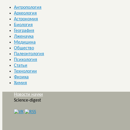
Антропология
Археология
Астрономия
Биология
География
Лженаука
Медицина
Общество
Палеонтология
Психология
Статьи
Технологии
Физика
Химия
Новости науки
Science-digest