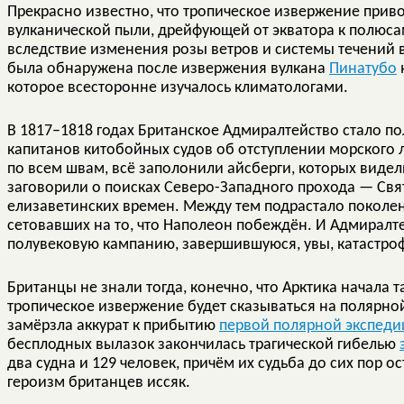
Прекрасно известно, что тропическое извержение прив
вулканической пыли, дрейфующей от экватора к полюсам
вследствие изменения розы ветров и системы течений 
была обнаружена после извержения вулкана
Пинатубо
которое всесторонне изучалось климатологами.
В 1817–1818 годах Британское Адмиралтейство стало п
капитанов китобойных судов об отступлении морского л
по всем швам, всё заполонили айсберги, которых виде
заговорили о поисках Северо-Западного прохода — Свят
елизаветинских времен. Между тем подрастало поколе
сетовавших на то, что Наполеон побеждён. И Адмирал
полувековую кампанию, завершившуюся, увы, катастро
Британцы не знали тогда, конечно, что Арктика начала т
тропическое извержение будет сказываться на полярной 
замёрзла аккурат к прибытию
первой полярной экспед
бесплодных вылазок закончилась трагической гибелью
два судна и 129 человек, причём их судьба до сих пор о
героизм британцев иссяк.