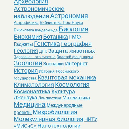
Археология
Астрономические
Астрономия
наблюдения
Астрофизика
Библиотека ПостНауки
Биология
Библиотека вундеркинда
Биохимия
Ботаника
ГМО
Генетика
География
Гаджеты
Геология
Защита животных
ДНК
Здоровье – это счастье
Золотой фонд науки
Зоология
Интернет
Зоопарки
История
История Российского
Квантовая механика
государства
Космология
Климатология
Космонавтика
Культура
Лженаука
Математика
Лингвистика
Медицина
Международные
Микробиология
проекты
Молекулярная биология
НИТУ
Нанотехнологии
«МИСиС»