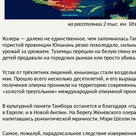
на расстоянии 2 тыс. км. (
Холера — далеко не единственное, чем запомнилась Там
гористой провинции Юньнань резко похолодало, сильн
урожай за урожаем. Туземцы перешли на белую глину вме
детей продавали на городских рынках или просто убива
Устав от трёхлетних лишений, юньнанцы стали возделы
мак. Прошло всего несколько десятилетий, и его выращ
получения опиума проникли на территорию современны
«золотой треугольник» международной опиумной про
В культурной памяти Тамбора останется и благодаря «г
в Европе, и в Новой Англии. На берегу Женевского озер
напитавшись романтической мрачности, Мэри Шелли пи
Самое, пожалуй, парадоксальное следствие извержения