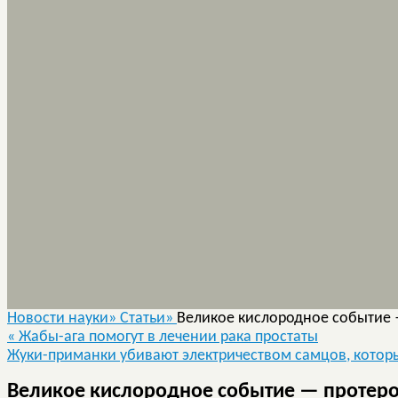
Новости науки»
Статьи»
Великое кислородное событие 
«
Жабы-ага помогут в лечении рака простаты
Жуки-приманки убивают электричеством самцов, которы
Великое кислородное событие — протеро