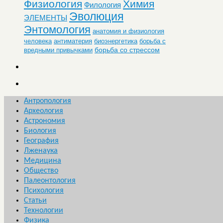
Физиология
Химия
Филология
Эволюция
ЭЛЕМЕНТЫ
Энтомология
анатомия и физиология
человека
антиматерия
биоэнергетика
борьба с
борьба со стрессом
вредными привычками
Антропология
Археология
Астрономия
Биология
География
Лженаука
Медицина
Общество
Палеонтология
Психология
Статьи
Технологии
Физика