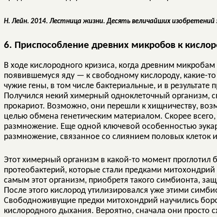
Н. Лейн. 2014. Лестница жизни. Десять величайших изобретений 
6. Приспособление древних микробов к кисло
В ходе кислородного кризиса, когда древним микробам
появившемуся яду — к свободному кислороду, какие-то
чужие гены, в том числе бактериальные, и в результате
Получился некий химерный одноклеточный организм, с
прокариот. Возможно, они перешли к хищничеству, возм
целью обмена генетическим материалом. Скорее всего,
размножение. Еще одной ключевой особенностью эукар
размножение, связанное со слиянием половых клеток 
Этот химерный организм в какой-то момент проглотил б
протеобактерий, которые стали предками митохондрий 
самым этот организм, приобретя такого симбионта, защ
После этого кислород утилизировался уже этими симб
Свободноживущие предки митохондрий научились борот
кислородного дыхания. Вероятно, сначала они просто с