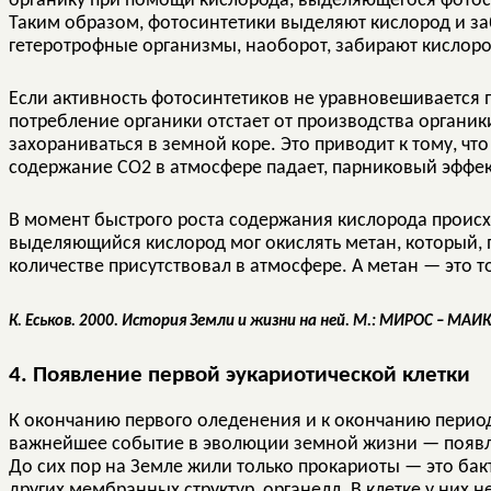
органику при помощи кислорода, выделяющегося фотоси
Таким образом, фотосинтетики выделяют кислород и за
гетеротрофные организмы, наоборот, забирают кислоро
Если активность фотосинтетиков не уравновешивается п
потребление органики отстает от производства органики
захораниваться в земной коре. Это приводит к тому, чт
содержание CO2 в атмосфере падает, парниковый эффект
В момент быстрого роста содержания кислорода происх
выделяющийся кислород мог окислять метан, который, 
количестве присутствовал в атмосфере. А метан — это 
К. Еськов. 2000. История Земли и жизни на ней. М.: МИРОС – МА
4. Появление первой эукариотической клетки
К окончанию первого оледенения и к окончанию период
важнейшее событие в эволюции земной жизни — появля
До сих пор на Земле жили только прокариоты — это бак
других мембранных структур, органелл. В клетке у них н