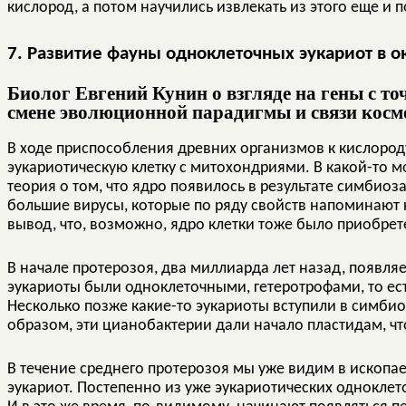
кислород, а потом научились извлекать из этого еще и п
7. Развитие фауны одноклеточных эукариот в о
Биолог Евгений Кунин о взгляде на гены с то
смене эволюционной парадигмы и связи косм
В ходе приспособления древних организмов к кислород
эукариотическую клетку с митохондриями. В какой-то м
теория о том, что ядро появилось в результате симбио
большие вирусы, которые по ряду свойств напоминают к
вывод, что, возможно, ядро клетки тоже было приобре
В начале протерозоя, два миллиарда лет назад, появляе
эукариоты были одноклеточными, гетеротрофами, то ест
Несколько позже какие-то эукариоты вступили в симбио
образом, эти цианобактерии дали начало пластидам, ч
В течение среднего протерозоя мы уже видим в ископа
эукариот. Постепенно из уже эукариотических однокле