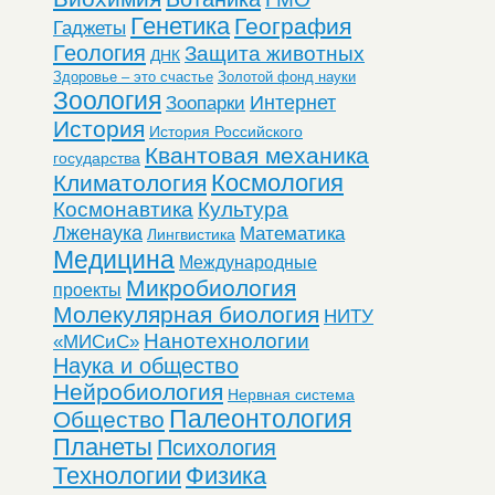
Генетика
География
Гаджеты
Геология
Защита животных
ДНК
Здоровье – это счастье
Золотой фонд науки
Зоология
Интернет
Зоопарки
История
История Российского
Квантовая механика
государства
Космология
Климатология
Космонавтика
Культура
Лженаука
Математика
Лингвистика
Медицина
Международные
Микробиология
проекты
Молекулярная биология
НИТУ
Нанотехнологии
«МИСиС»
Наука и общество
Нейробиология
Нервная система
Палеонтология
Общество
Планеты
Психология
Технологии
Физика