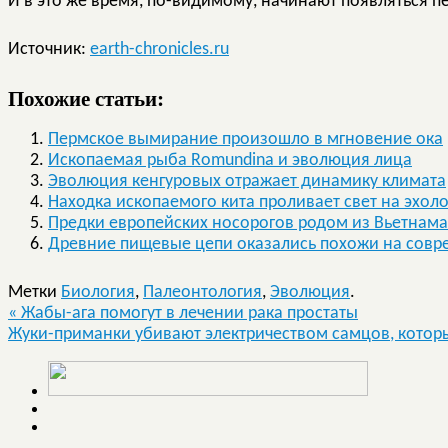
И в это же время, по-видимому, начинают появляться 
Источник:
earth-chronicles.ru
Похожие статьи:
Пермское вымирание произошло в мгновение ока
Ископаемая рыба Romundina и эволюция лица
Эволюция кенгуровых отражает динамику климата
Находка ископаемого кита проливает свет на эхол
Предки европейских носорогов родом из Вьетнама
Древние пищевые цепи оказались похожи на сов
Метки
Биология
,
Палеонтология
,
Эволюция
.
«
Жабы-ага помогут в лечении рака простаты
Жуки-приманки убивают электричеством самцов, которы