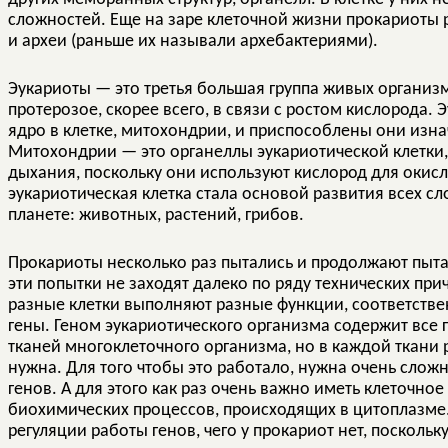
сложностей. Еще на заре клеточной жизни прокариоты 
и археи (раньше их называли архебактериями).
Эукариоты — это третья большая группа живых организ
протерозое, скорее всего, в связи с ростом кислорода. 
ядро в клетке, митохондрии, и приспособлены они изн
Митохондрии — это органеллы эукариотической клетки,
дыхания, поскольку они используют кислород для окис
эукариотическая клетка стала основой развития всех 
планете: животных, растений, грибов.
Прокариоты несколько раз пытались и продолжают пытат
эти попытки не заходят далеко по ряду технических пр
разные клетки выполняют разные функции, соответствен
гены. Геном эукариотического организма содержит все
тканей многоклеточного организма, но в каждой ткани р
нужна. Для того чтобы это работало, нужна очень слож
генов. А для этого как раз очень важно иметь клеточно
биохимических процессов, происходящих в цитоплазме
регуляции работы генов, чего у прокариот нет, посколь