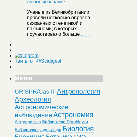
Ученые из Великобритании
провели несколько опросов,
связанных с генетикой и
вакцинами, в которых
поучаствовало больше
... →
Твиты от @Scidigest
Метки
Антропология
CRISPR/Cas
IT
Археология
Астрономические
Астрономия
наблюдения
Астрофизика
Библиотека ПостНауки
Биология
Библиотека вундеркинда
Биохимия
Ботаника
ГМО