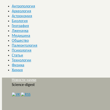
Антропология
Археология
Астрономия
Биология
География
Лженаука
Медицина
Общество
Палеонтология
Психология
Статьи
Технологии
Физика
Химия
Новости науки
Science-digest