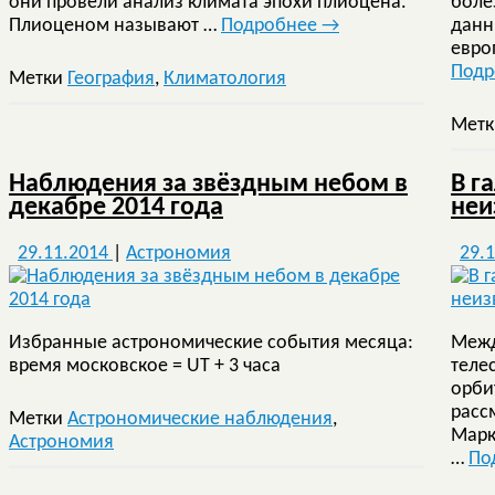
они провели анализ климата эпохи плиоцена.
боле
Плиоценом называют …
Подробнее
→
данн
евро
Под
Метки
География
,
Климатология
Мет
Наблюдения за звёздным небом в
В г
декабре 2014 года
неи
29.11.2014
|
Астрономия
29.
Избранные астрономические события месяца:
Межд
время московское = UT + 3 часа
теле
орби
расс
Метки
Астрономические наблюдения
,
Марк
Астрономия
…
По