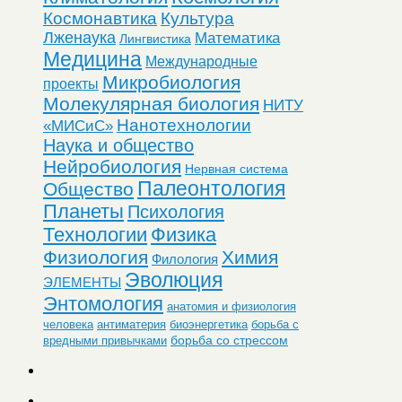
Космонавтика
Культура
Лженаука
Математика
Лингвистика
Медицина
Международные
Микробиология
проекты
Молекулярная биология
НИТУ
Нанотехнологии
«МИСиС»
Наука и общество
Нейробиология
Нервная система
Палеонтология
Общество
Планеты
Психология
Технологии
Физика
Физиология
Химия
Филология
Эволюция
ЭЛЕМЕНТЫ
Энтомология
анатомия и физиология
человека
антиматерия
биоэнергетика
борьба с
борьба со стрессом
вредными привычками