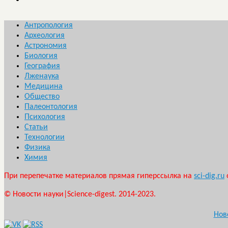
Антропология
Археология
Астрономия
Биология
География
Лженаука
Медицина
Общество
Палеонтология
Психология
Статьи
Технологии
Физика
Химия
При перепечатке материалов прямая гиперссылка на
sci-dig.ru
© Новости науки|Science-digest. 2014-2023.
Нов