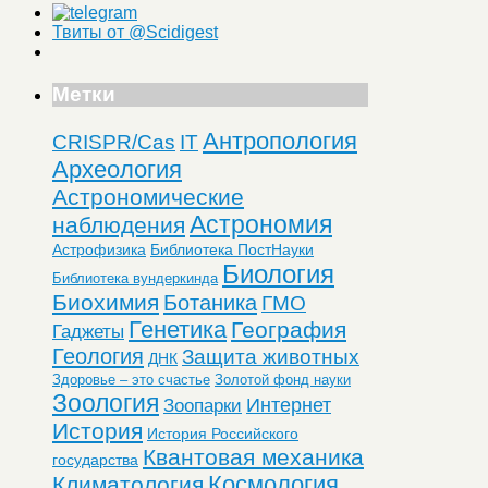
Твиты от @Scidigest
Метки
Антропология
CRISPR/Cas
IT
Археология
Астрономические
Астрономия
наблюдения
Астрофизика
Библиотека ПостНауки
Биология
Библиотека вундеркинда
Биохимия
Ботаника
ГМО
Генетика
География
Гаджеты
Геология
Защита животных
ДНК
Здоровье – это счастье
Золотой фонд науки
Зоология
Интернет
Зоопарки
История
История Российского
Квантовая механика
государства
Космология
Климатология