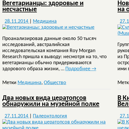
Вегетарианцы: здоровые и
Нов
несчастные
на 
28.11.2014
|
Медицина
27.
Проанализировав данные около 50 тысяч
исследований, австралийская
Груп
исследовательская компания Roy Morgan
руко
Research пришла к выводу: несмотря на то, что
из П
вегетарианцы обычно придерживаются
остр
здорового образа жизни, …
Подробнее
→
ими 
Метки
Медицина
,
Общество
Мет
Два новых вида цератопсов
В К
обнаружили на музейной полке
Вел
27.11.2014
|
Палеонтология
27.