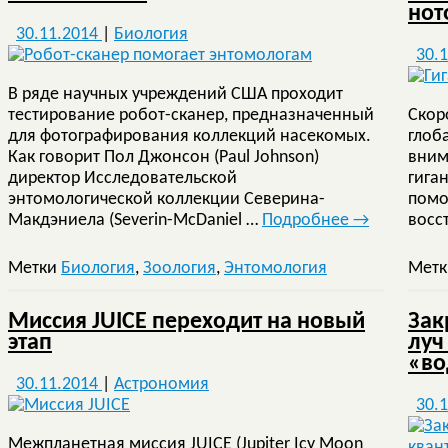
нот
30.11.2014
|
Биология
30.
В ряде научных учреждений США проходит
тестирование робот-сканер, предназначенный
Скор
для фотографирования коллекций насекомых.
глоб
Как говорит Пол Джонсон (Paul Johnson)
вним
директор Исследовательской
гига
энтомологической коллекции Северина-
помо
Макдэниела (Severin-McDaniel …
Подробнее
→
восс
Метки
Биология
,
Зоология
,
Энтомология
Мет
Миссия JUICE переходит на новый
Зак
этап
луч
«во
30.11.2014
|
Астрономия
30.
Межпланетная миссия JUICE (Jupiter Icy Moon