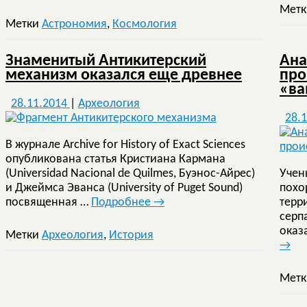
Мет
Метки
Астрономия
,
Космология
Знаменитый Антикитерский
Ана
механизм оказался еще древнее
про
«ва
28.11.2014
|
Археология
28.
В журнале Archive for History of Exact Sciences
опубликована статья Кристиана Кармана
(Universidad Nacional de Quilmes, Буэнос-Айрес)
Учен
и Джеймса Эванса (University of Puget Sound)
похо
посвященная …
Подробнее
→
терр
серп
оказ
Метки
Археология
,
История
→
Мет