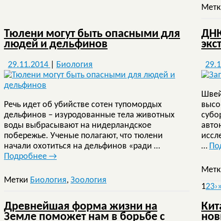
Мет
Тюлени могут быть опасными для
ДНК
людей и дельфинов
экс
29.11.2014
|
Биология
29.
Швей
Речь идет об убийстве сотен тупомордых
высо
дельфинов – изуродованные тела животных
субо
воды выбрасывают на нидерландское
авто
побережье. Ученые полагают, что тюлени
иссл
начали охотиться на дельфинов «ради …
…
По
Подробнее
→
Мет
Метки
Биология
,
Зоология
1
2
3
›
Древнейшая форма жизни на
Кит
Земле поможет нам в борьбе с
нов