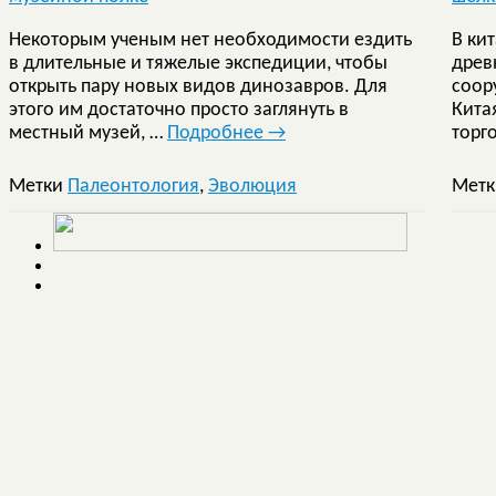
Некоторым ученым нет необходимости ездить
В ки
в длительные и тяжелые экспедиции, чтобы
древ
открыть пару новых видов динозавров. Для
соор
этого им достаточно просто заглянуть в
Китая
местный музей, …
Подробнее
→
торг
Метки
Палеонтология
,
Эволюция
Мет