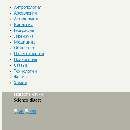
Антропология
Археология
Астрономия
Биология
География
Лженаука
Медицина
Общество
Палеонтология
Психология
Статьи
Технологии
Физика
Химия
Новости науки
Science-digest