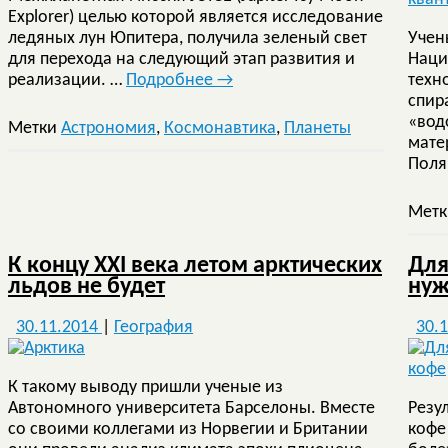
Explorer) целью которой является исследование
ледяных лун Юпитера, получила зеленый свет
Учен
для перехода на следующий этап развития и
Наци
реализации. …
Подробнее
→
техн
спир
«вод
Метки
Астрономия
,
Космонавтика
,
Планеты
мате
Поля
Мет
К концу XXI века летом арктических
Для
льдов не будет
нуж
30.11.2014
|
География
30.
К такому выводу пришли ученые из
Автономного университета Барселоны. Вместе
Резу
со своими коллегами из Норвегии и Британии
кофе