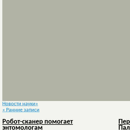
Новости науки»
«
Ранние записи
Робот-сканер помогает
Пер
энтомологам
Пал