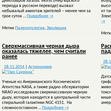
динозавров Jurassic World (Мир юрского
Боул
периода в русском переводе) вызвал
высо
небывалый ажиотаж зрителей – менее чем за
от т
трое суток …
Подробнее
→
Элек
→
Метки
Палеонтология
,
Эволюция
Мет
Сверхмассивная черная дыра
Рас
оказалась тяжелее, чем считали
пад
ранее
28.
28.11.2014
|
Астрономия
Датс
Ученые из Американского Космического
гриф
Агентства NASA, а также радио обсерватории
живо
NRAO исследовали сверхмассивную черную
токс
дыру, которая находится в центральной части
кише
спиральной галактики NGC 4151. На
амер
сложносоставном …
Подробнее
→