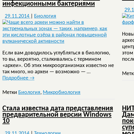
инфекционными бактериями
29.
29.11.2014
|
Биология
Новы
архе
цент
Если вам доводилось углубляться в биологию,
этом
то вы, вероятно, сталкивались с термином
посл
«археи». Об этих микроорганизмах известно не
так много, но археи — возможно — …
Мет
Подробнее
→
Метки
Биология
,
Микробиология
Стала известна дата представления
НИТ
предварительной версии Windows
Дам
10
пок
суп
мол
29.11.2014
|
Технологии