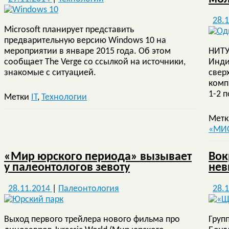
28.
Microsoft планирует представить
предварительную версию Windows 10 на
мероприятии в январе 2015 года. Об этом
НИТУ
сообщает The Verge со ссылкой на источники,
Инди
знакомые с ситуацией.
свер
комп
1-2 
Метки
IT
,
Технологии
Мет
«МИ
«Мир юрского периода» вызывает
Вок
у палеонтологов зевоту
нев
28.11.2014
|
Палеонтология
28.
Выход первого трейлера нового фильма про
Груп