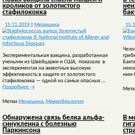
кроликов от золотистого
неи
стафилококка
бак
15.11.2019
|
Медицина
15.
Чело
Экспериментальная вакцина, разработанная
гриб
учеными из Швейцарии и США, показала в
Бакт
экспериментах на животных высокую
неиз
эффективность в защите от золотистого
ним 
стафилококка — одной из самых опасных …
Подробнее
→
Мет
Метки
Медицина
,
Микробиология
Обнаружена связь белка альфа-
В м
синуклеина с болезнью
гиг
Паркинсона
стр