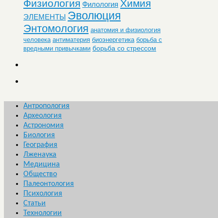
Физиология
Химия
Филология
Эволюция
ЭЛЕМЕНТЫ
Энтомология
анатомия и физиология
человека
антиматерия
биоэнергетика
борьба с
борьба со стрессом
вредными привычками
Антропология
Археология
Астрономия
Биология
География
Лженаука
Медицина
Общество
Палеонтология
Психология
Статьи
Технологии