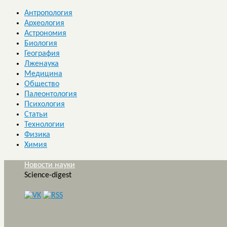
Антропология
Археология
Астрономия
Биология
География
Лженаука
Медицина
Общество
Палеонтология
Психология
Статьи
Технологии
Физика
Химия
Новости науки
Science-digest