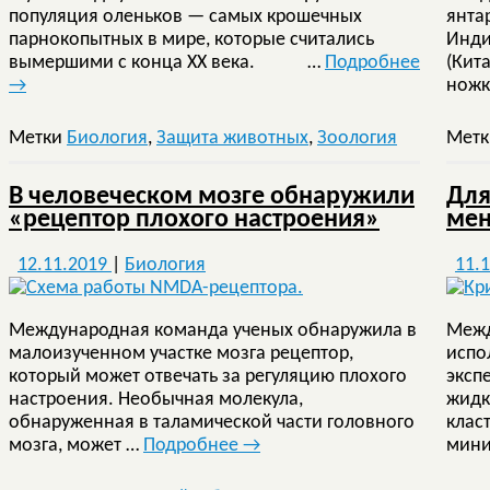
популяция оленьков — самых крошечных
янта
парнокопытных в мире, которые считались
Инди
вымершими с конца ХХ века. …
Подробнее
(Кит
→
ножк
Метки
Биология
,
Защита животных
,
Зоология
Мет
В человеческом мозге обнаружили
Для
«рецептор плохого настроения»
мен
12.11.2019
|
Биология
11.
Международная команда ученых обнаружила в
Межд
малоизученном участке мозга рецептор,
испо
который может отвечать за регуляцию плохого
эксп
настроения. Необычная молекула,
жидк
обнаруженная в таламической части головного
клас
мозга, может …
Подробнее
→
мини