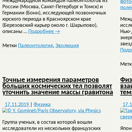
Международной командой палеонтологов из
России (Москва, Санкт-Петербург и Томск) и
Германии (Бонн), исследующей позвоночных
юрского периода в Красноярском крае
Межд
(Березовский карьер около г. Шарыпово),
иссл
описаны …
Подробнее
→
Нью-
энер
звез
Метки
Палеонтология
,
Эволюция
Под
Мет
Точные измерения параметров
Физ
больших космических тел позволят
вза
уточнить значение массы гравитона
тем
17.11.2019
|
Физика
17.
Группа ученых, в состав которой вошли
исследователи из нескольких французских
Япон