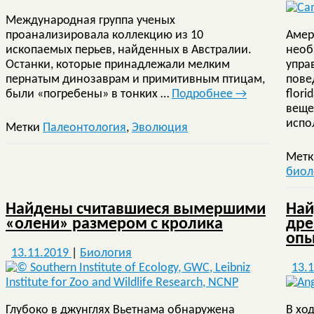
Международная группа ученых
проанализировала коллекцию из 10
Амер
ископаемых перьев, найденных в Австралии.
необ
Останки, которые принадлежали мелким
упра
пернатым динозаврам и примитивным птицам,
пове
были «погребены» в тонких …
Подробнее
→
flori
веще
испо
Метки
Палеонтология
,
Эволюция
Мет
биол
Найдены считавшиеся вымершими
Най
«олени» размером с кролика
дре
опы
13.11.2019
|
Биология
13.
Глубоко в джунглях Вьетнама обнаружена
В хо