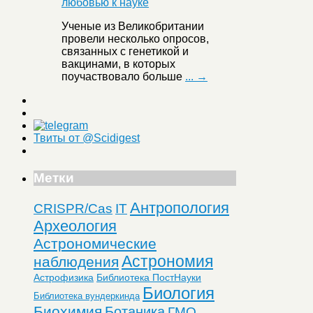
Ученые из Великобритании
провели несколько опросов,
связанных с генетикой и
вакцинами, в которых
поучаствовало больше
... →
Твиты от @Scidigest
Метки
Антропология
CRISPR/Cas
IT
Археология
Астрономические
Астрономия
наблюдения
Астрофизика
Библиотека ПостНауки
Биология
Библиотека вундеркинда
Биохимия
Ботаника
ГМО