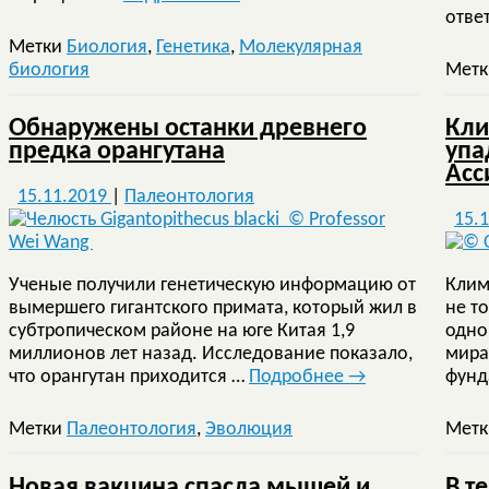
отве
Метки
Биология
,
Генетика
,
Молекулярная
биология
Мет
Обнаружены останки древнего
Кли
предка орангутана
упа
Асс
15.11.2019
|
Палеонтология
15.
Ученые получили генетическую информацию от
Клим
вымершего гигантского примата, который жил в
не т
субтропическом районе на юге Китая 1,9
одно
миллионов лет назад. Исследование показало,
мира
что орангутан приходится …
Подробнее
→
фунд
Метки
Палеонтология
,
Эволюция
Мет
Новая вакцина спасла мышей и
В т