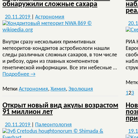
обнаружили сложные сахара
наб
реа
20.11.2019
|
Астрономия
20.
Внутри сразу нескольких примитивных
РИА 
метеоритов-хондритов астробиологи нашли
Евро
следы различных сложных сахаров, в том числе
своб
и рибозу, один из главных компонентов
набл
генетической информации. Все эти небесные …
стру
Подробнее
→
Мет
Метки
Астрономия
,
Химия
,
Эволюция
1
2
3
Открыт новый вид акулы возрастом
Нов
91 миллион лет
поз
при
20.11.2019
|
Палеонтология
19.