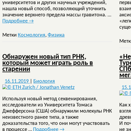
университетов и других научных учреждений,
перв
нашла новый способ, позволяющий уточнить
взаи
значение верхнего предела массы гравитона. …
акси
Подробнее
→
«лег
суще
Метки
Космология
,
Физика
Мет
Обнаружен новый тип РНК,
«Не
который может играть роль в
Тур
старении
СПб
мег
16.11.2019
|
Биология
15.
Используя новый метод секвенирования,
исследователи из Университета Томаса
Как 
Джефферсона (США) обнаружили молекулы РНК
взгл
неизвестного ранее типа, а также
древ
доказательства того, что они могут участвовать
И по
в процессе …
Подробнее
→
не з