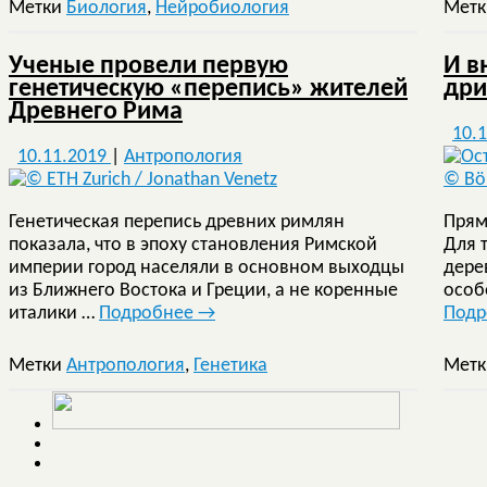
Метки
Биология
,
Нейробиология
Мет
Ученые провели первую
И в
генетическую «перепись» жителей
дри
Древнего Рима
10.
10.11.2019
|
Антропология
Генетическая перепись древних римлян
Прям
показала, что в эпоху становления Римской
Для 
империи город населяли в основном выходцы
дере
из Ближнего Востока и Греции, а не коренные
особ
италики …
Подробнее
→
Под
Метки
Антропология
,
Генетика
Мет