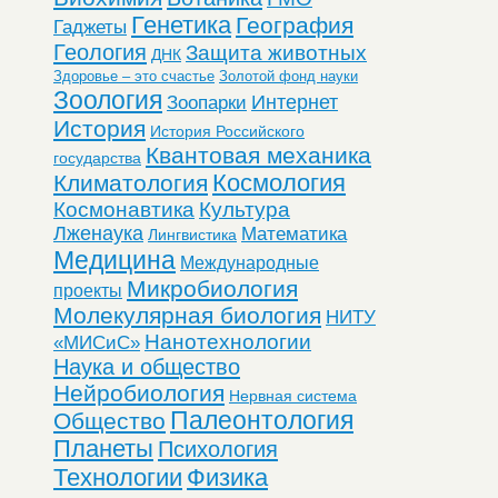
Генетика
География
Гаджеты
Геология
Защита животных
ДНК
Здоровье – это счастье
Золотой фонд науки
Зоология
Интернет
Зоопарки
История
История Российского
Квантовая механика
государства
Космология
Климатология
Космонавтика
Культура
Лженаука
Математика
Лингвистика
Медицина
Международные
Микробиология
проекты
Молекулярная биология
НИТУ
Нанотехнологии
«МИСиС»
Наука и общество
Нейробиология
Нервная система
Палеонтология
Общество
Планеты
Психология
Технологии
Физика