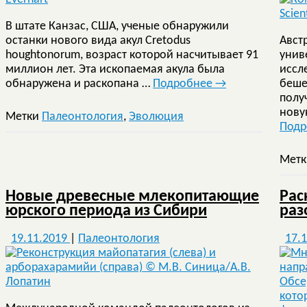
В штате Канзас, США, ученые обнаружили
останки нового вида акул Cretodus
Авст
houghtonorum, возраст которой насчитывает 91
унив
миллион лет. Эта ископаемая акула была
иссл
обнаружена и раскопана …
Подробнее
→
беше
полу
нову
Метки
Палеонтология
,
Эволюция
Под
Мет
Новые древесные млекопитающие
Рас
юрского периода из Сибири
раз
19.11.2019
|
Палеонтология
17.