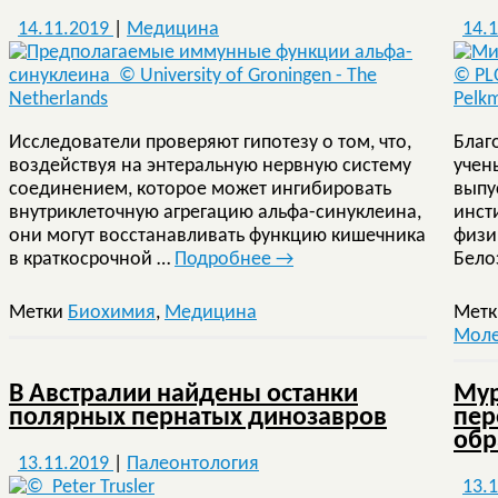
14.11.2019
|
Медицина
14.
Исследователи проверяют гипотезу о том, что,
Благ
воздействуя на энтеральную нервную систему
учен
соединением, которое может ингибировать
выпу
внутриклеточную агрегацию альфа-синуклеина,
инст
они могут восстанавливать функцию кишечника
физи
в краткосрочной …
Подробнее
→
Бело
Метки
Биохимия
,
Медицина
Мет
Моле
В Австралии найдены останки
Мур
полярных пернатых динозавров
пер
обр
13.11.2019
|
Палеонтология
13.