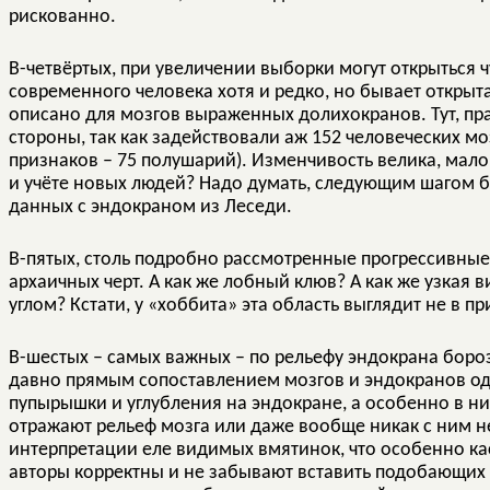
рискованно.
В-четвёртых, при увеличении выборки могут открыться ч
современного человека хотя и редко, но бывает открыт
описано для мозгов выраженных долихокранов. Тут, пра
стороны, так как задействовали аж 152 человеческих м
признаков – 75 полушарий). Изменчивость велика, мало
и учёте новых людей? Надо думать, следующим шагом 
данных с эндокраном из Леседи.
В-пятых, столь подробно рассмотренные прогрессивные
архаичных черт. А как же лобный клюв? А как же узкая 
углом? Кстати, у «хоббита» эта область выглядит не в 
В-шестых – самых важных – по рельефу эндокрана бор
давно прямым сопоставлением мозгов и эндокранов одн
пупырышки и углубления на эндокране, а особенно в н
отражают рельеф мозга или даже вообще никак с ним не
интерпретации еле видимых вмятинок, что особенно ка
авторы корректны и не забывают вставить подобающих