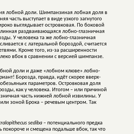
ния лобной доли. Шимпанзиная лобная доля в
яя часть выступает в виде узкого загнутого
роко выглядывает островковая. По боковой
длинная раздваивающаяся лобно-глазничная
зды. У человека та же лобно-глазничная
 сливается с латеральной бороздой, считается
етвями. Кроме того, из-за расширенности
алеко вбок в сравнении с версией шимпанзе.
лобной доли и даже «лобном клюве» лобно-
иант! Борозда, правда, идёт скорее вверх-
т обезьяньих параметров. Островковая доля
розды, как у человека. Итогом – или причиной
азничная часть нижней лобной извилины. У
 или зоной Брока – речевым центром. Так
ralopithecus sediba
– потенциального предка
ь покороче и смещена подальше вбок, так что