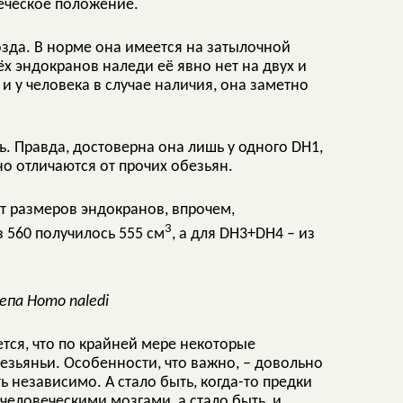
еческое положение.
озда. В норме она имеется на затылочной
ёх эндокранов наледи её явно нет на двух и
 и у человека в случае наличия, она заметно
ь. Правда, достоверна она лишь у одного DH1,
но отличаются от прочих обезьян.
т размеров эндокранов, впрочем,
3
560 получилось 555 см
, а для DH3+DH4 – из
епа Homo naledi
тся, что по крайней мере некоторые
езьяньи. Особенности, что важно, – довольно
ь независимо. А стало быть, когда-то предки
человеческими мозгами, а стало быть, и