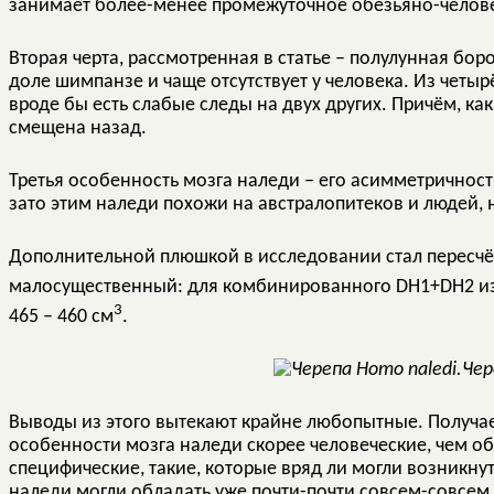
занимает более-менее промежуточное обезьяно-челов
Вторая черта, рассмотренная в статье – полулунная бор
доле шимпанзе и чаще отсутствует у человека. Из четыр
вроде бы есть слабые следы на двух других. Причём, как
смещена назад.
Третья особенность мозга наледи – его асимметричност
зато этим наледи похожи на австралопитеков и людей, 
Дополнительной плюшкой в исследовании стал пересчё
малосущественный: для комбинированного DH1+DH2 из 
3
465 – 460 см
.
Чер
Выводы из этого вытекают крайне любопытные. Получае
особенности мозга наледи скорее человеческие, чем об
специфические, такие, которые вряд ли могли возникнут
наледи могли обладать уже почти-почти совсем-совсем 