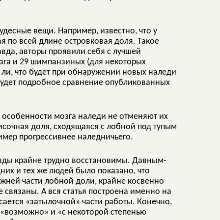
удесные вещи. Например, известно, что у
ая по всей длине островковая доля. Такое
вда, авторы проявили себя с лучшей
озга и 29 шимпанзиных (для некоторых
 ли, что будет при обнаружении новых наледи
будет подробное сравнение опубликованных
 особенности мозга наледи не отменяют их
височная доля, сходящаяся с лобной под тупым
пример прогрессивнее наледничьего.
озды крайне трудно восстановимы. Давным-
их и тех же людей было показано, что
ижней части лобной доли, крайне косвенно
 связаны. А вся статья построена именно на
сается «затылочной» части работы. Конечно,
 «возможно» и «с некоторой степенью