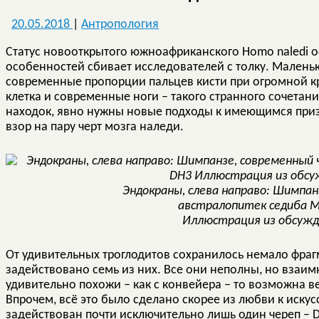
20.05.2018
|
Антропология
Статус новооткрытого южноафриканского Homo naledi о
особенностей сбивает исследователей с толку. Малень
современные пропорции пальцев кисти при огромной кр
клетка и современные ноги – такого странного сочетан
находок, явно нужны новые подходы к имеющимся приз
взор на пару черт мозга наледи.
Эндокраны, слева направо: Шимпан
австралопитек седиба M
Иллюстрация из обсуж
От удивительных троглодитов сохранилось немало фраг
задействовано семь из них. Все они неполны, но взаимн
удивительно похожи – как с конвейера – то возможна 
Впрочем, всё это было сделано скорее из любви к искус
задействован почти исключительно лишь один череп – 