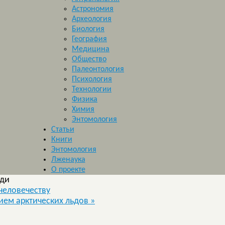
Астрономия
Археология
Биология
География
Медицина
Общество
Палеонтология
Психология
Технологии
Физика
Химия
Энтомология
Статьи
Книги
Энтомология
Лженаука
О проекте
еди
 человечеству
ием арктических льдов
»