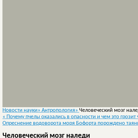
Новости науки»
Антропология»
Человеческий мозг нал
«
Почему пчелы оказались в опасности и чем это грозит
Опреснение водоворота моря Бофорта порождено таян
Человеческий мозг наледи