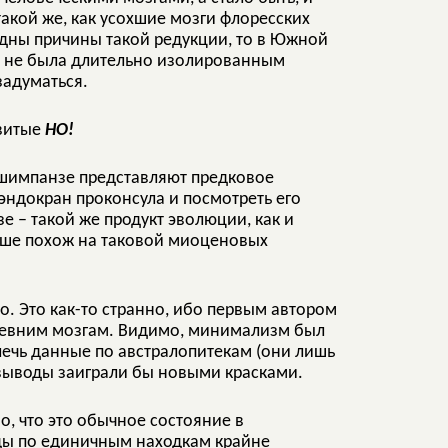
такой же, как усохшие мозги флоресских
идны причины такой редукции, то в Южной
да не была длительно изолированным
задуматься.
овитые
НО!
о шимпанзе представляют предковое
 эндокран проконсула и посмотреть его
 – такой же продукт эволюции, как и
ольше похож на таковой миоценовых
о. Это как-то странно, ибо первым автором
древним мозгам. Видимо, минимализм был
ечь данные по австралопитекам (они лишь
 выводы заиграли бы новыми красками.
о, что это обычное состояние в
оды по единичным находкам крайне