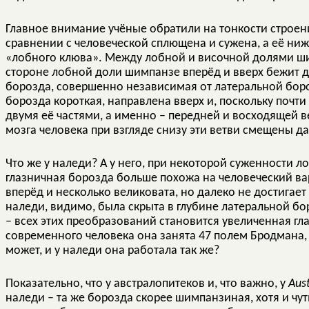
Главное внимание учёные обратили на тонкости строе
сравнении с человеческой сплющена и сужена, а её нижн
«лобного клюва». Между лобной и височной долями ши
стороне лобной доли шимпанзе вперёд и вверх бежит 
борозда, совершенно независимая от латеральной боро
борозда короткая, направлена вверх и, поскольку почти
двумя её частями, а именно – передней и восходящей в
мозга человека при взгляде снизу эти ветви смещены д
Что же у наледи? А у него, при некоторой суженности 
глазничная борозда больше похожа на человеческий вар
вперёд и несколько великовата, но далеко не достигае
наледи, видимо, была скрыта в глубине латеральной бо
– всех этих преобразований становится увеличенная гл
современного человека она занята 47 полем Бродмана,
может, и у наледи она работала так же?
Показательно, что у австралопитеков и, что важно, у
Aust
наледи – та же борозда скорее шимпанзиная, хотя и чут