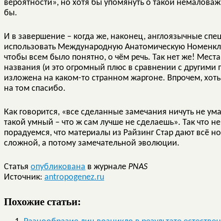
вероятности», но хотя бы упомянуть о такой немалов
бы.
И в завершение – когда же, наконец, англоязычные спе
использовать Международную Анатомическую Номенклату
чтобы всем было понятно, о чём речь. Так нет же! Мест
названия (и это огромный плюс в сравнении с другими
изложена на каком-то странном жаргоне. Впрочем, хоть
на том спасибо.
Как говорится, «все сделанные замечания ничуть не у
такой умный – что ж сам лучше не сделаешь». Так что н
порадуемся, что материалы из Райзинг Стар дают всё н
сложной, а потому замечательной эволюции.
Статья
опубликована
в журнале
PNAS
Источник:
antropogenez.ru
Похожие статьи: