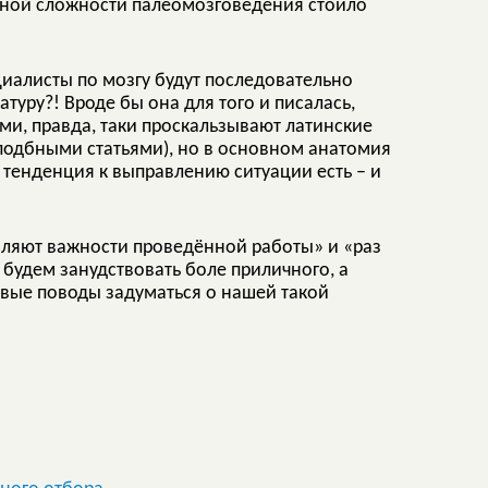
ажной сложности палеомозговедения стоило
циалисты по мозгу будут последовательно
ру?! Вроде бы она для того и писалась,
ами, правда, таки проскальзывают латинские
 подбными статьями), но в основном анатомия
 тенденция к выправлению ситуации есть – и
маляют важности проведённой работы» и «раз
е будем занудствовать боле приличного, а
овые поводы задуматься о нашей такой