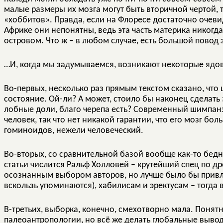
малые размеры их мозга могут быть вторичной чертой, 
«хоббитов». Правда, если на Флоресе достаточно очев
Африке они непонятны, ведь эта часть материка никог
островом. Что ж – в любом случае, есть большой повод 
…И, когда мы задумываемся, возникают некоторые яд
Во-первых, несколько раз прямым текстом сказано, чт
состояние. Ой-ли? А может, стоило бы наконец сделать
лобные доли, благо черепа есть? Современный шимпанзе
человек, так что нет никакой гарантии, что его мозг б
гоминоидов, нежели человеческий.
Во-вторых, со сравнительной базой вообще как-то бедн
статьи числится Ральф Холловей – крутейший спец по 
осознанным выбором авторов, но лучше было бы привл
вскользь упоминаются), хабилисам и эректусам – тогда
В-третьих, выборка, конечно, смехотворно мала. Понятн
палеоантропологии, но всё же делать глобальные выв