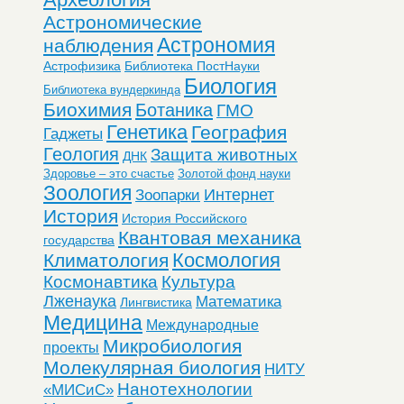
Астрономические
Астрономия
наблюдения
Астрофизика
Библиотека ПостНауки
Биология
Библиотека вундеркинда
Биохимия
Ботаника
ГМО
Генетика
География
Гаджеты
Геология
Защита животных
ДНК
Здоровье – это счастье
Золотой фонд науки
Зоология
Интернет
Зоопарки
История
История Российского
Квантовая механика
государства
Космология
Климатология
Космонавтика
Культура
Лженаука
Математика
Лингвистика
Медицина
Международные
Микробиология
проекты
Молекулярная биология
НИТУ
Нанотехнологии
«МИСиС»