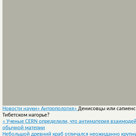
Новости науки»
Антропология»
Денисовцы или сапиенсы
Тибетском нагорье?
«
Ученые CERN определили, что антиматерия взаимодейс
обычной материи
Небольшой древний краб отличался неожиданно круп