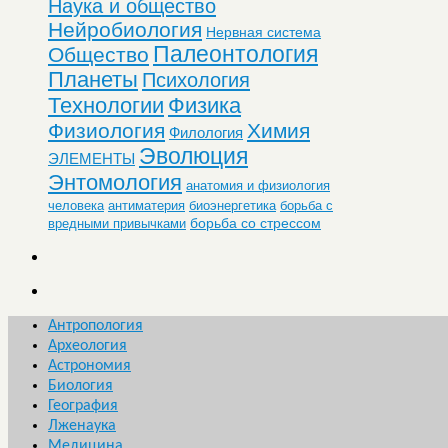
Наука и общество
Нейробиология
Нервная система
Палеонтология
Общество
Планеты
Психология
Технологии
Физика
Физиология
Химия
Филология
Эволюция
ЭЛЕМЕНТЫ
Энтомология
анатомия и физиология
человека
антиматерия
биоэнергетика
борьба с
борьба со стрессом
вредными привычками
Антропология
Археология
Астрономия
Биология
География
Лженаука
Медицина