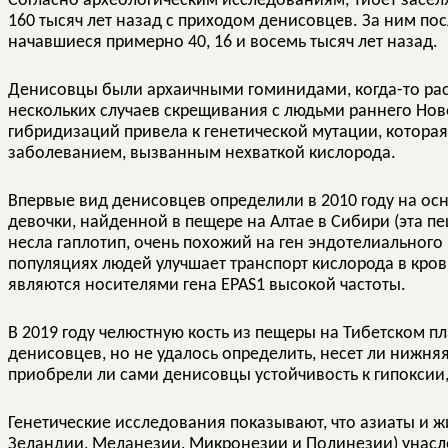
Согласно археологическим исследованиям, Тибет заселя
160 тысяч лет назад с приходом денисовцев. За ним по
начавшиеся примерно 40, 16 и восемь тысяч лет назад.
Денисовцы были архаичными гоминидами, когда-то рас
нескольких случаев скрещивания с людьми раннего Ново
гибридизаций привела к генетической мутации, которая
заболеванием, вызванным нехваткой кислорода.
Впервые вид денисовцев определили в 2010 году на ос
девочки, найденной в пещере на Алтае в Сибири (эта п
несла гаплотип, очень похожий на ген эндотелиального 
популяциях людей улучшает транспорт кислорода в кро
являются носителями гена EPAS1 высокой частоты.
В 2019 году челюстную кость из пещеры на Тибетском п
денисовцев, но не удалось определить, несет ли нижняя 
приобрели ли сами денисовцы устойчивость к гипоксии,
Генетические исследования показывают, что азиаты и ж
Зеландии, Меланезии, Микронезии и Полинезии) унасл