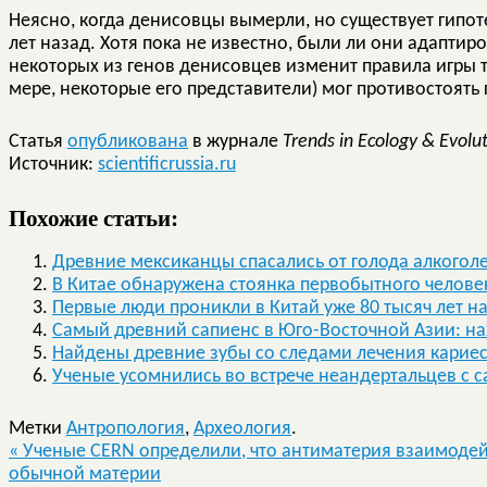
Неясно, когда денисовцы вымерли, но существует гипоте
лет назад. Хотя пока не известно, были ли они адапти
некоторых из генов денисовцев изменит правила игры т
мере, некоторые его представители) мог противостоять
Статья
опубликована
в журнале
Trends in Ecology & Evol
Источник:
scientificrussia.ru
Похожие статьи:
Древние мексиканцы спасались от голода алкогол
В Китае обнаружена стоянка первобытного челове
Первые люди проникли в Китай уже 80 тысяч лет н
Самый древний сапиенс в Юго-Восточной Азии: нах
Найдены древние зубы со следами лечения карие
Ученые усомнились во встрече неандертальцев с 
Метки
Антропология
,
Археология
.
«
Ученые CERN определили, что антиматерия взаимодейс
обычной материи