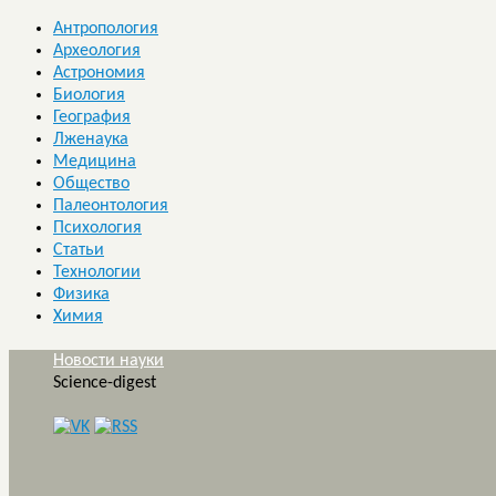
Антропология
Археология
Астрономия
Биология
География
Лженаука
Медицина
Общество
Палеонтология
Психология
Статьи
Технологии
Физика
Химия
Новости науки
Science-digest