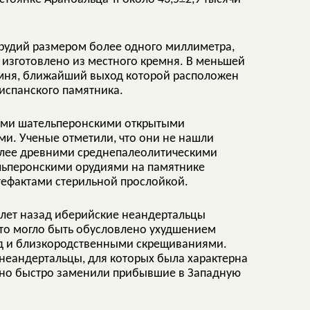
рудий размером более одного миллиметра,
 изготовлено из местного кремня. В меньшей
емня, ближайший выход которой расположен
 испанского памятника.
гими шательперонскими открытыми
и. Ученые отметили, что они не нашли
олее древними среднепалеолитическими
ельперонскими орудиями на памятнике
ртефактами стерильной прослойкой.
м лет назад иберийские неандертальцы
 что могло быть обусловлено ухудшением
зад и близкородственными скрещиваниями.
неандертальцы, для которых была характерна
точно быстро заменили прибывшие в Западную