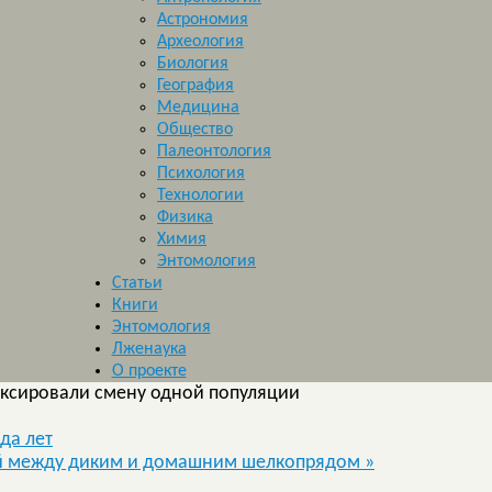
Астрономия
Археология
Биология
География
Медицина
Общество
Палеонтология
Психология
Технологии
Физика
Химия
Энтомология
Статьи
Книги
Энтомология
Лженаука
О проекте
иксировали смену одной популяции
да лет
ой между диким и домашним шелкопрядом
»