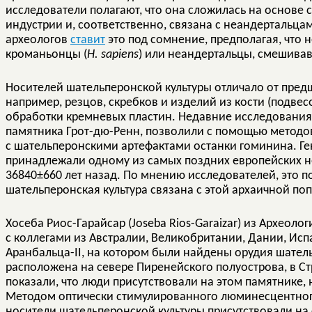
исследователи полагают, что она сложилась на основе
индустрии и, соответственно, связана с неандертальцам
археологов
ставит
это под сомнение, предполагая, что
кроманьонцы (
H. sapiens
) или неандертальцы, смешива
Носителей шательперонской культуры отличало от пред
например, резцов, скребков и изделий из кости (подвесо
обработки кремневых пластин. Недавние исследования
памятника Грот-дю-Ренн, позволили с помощью методо
с шательперонскими артефактами останки гоминина. Г
принадлежали одному из самых поздних европейских н
36840±660 лет назад. По мнению исследователей, это п
шательперонская культура связана с этой архаичной по
Хосеба Риос-Гарайсар (Joseba Rios-Garaizar) из Археол
с коллегами из Австралии, Великобритании, Дании, Ис
Аранбальца-II, на котором были найдены орудия шатель
расположена на севере Пиренейского полуострова, в С
показали, что люди присутствовали на этом памятнике, 
Методом оптически стимулированного люминесцентного
носители шательперонской культуры присутствовали на с