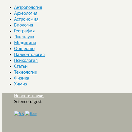
Антропология
Археология
Астрономия
Биология
География
Лженаука
Медицина
Общество
Палеонтология
Психология
Статьи
Технологии
Физика
Химия
Новости науки
Science-digest