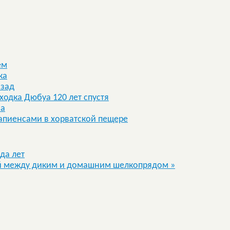
ем
ка
азад
одка Дюбуа 120 лет спустя
са
сапиенсами в хорватской пещере
да лет
ой между диким и домашним шелкопрядом
»