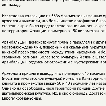
лет назад.
Исследовав коллекцию из 5686 фрагментов каменных о
археологи выяснили, что большинство артефактов было
степени сырье было представлено разновидностью кр
на территории Франции, примерно в 150 километрах от
Аранбальца-II демонстрирует прямые параллели с дру
местонахождениями, пещерными и скальными укрытиям
никакой преемственности между этими находками и б
стоянками региона. Более того, культурный слой с шат
Аранбальца-II отделен от отложений с мустьерскими а
Археологи пришли к выводу, что примерно к 45 тысяча
(носители мустьерской культуры) исчезли в Кантабрии,
климата в промежутке между 50 и 40 тысячами лет на
Однако на освободившиеся территории пришли другие 
шательперонская культура. Их, в свою очередь, доста
Европу кроманьонцы.