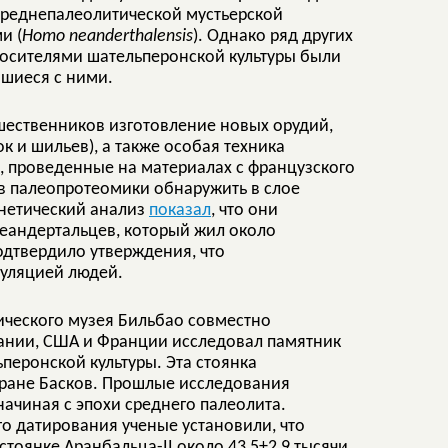
 среднепалеолитической мустьерской
и (
Homo neanderthalensis
). Однако ряд других
 носителями шательперонской культуры были
вшиеся с ними.
шественников изготовление новых орудий,
к и шильев), а также особая техника
, проведенные на материалах с французского
в палеопротеомики обнаружить в слое
енетический анализ
показал
, что они
еандертальцев, который жил около
одтвердило утверждения, что
пуляцией людей.
огического музея Бильбао совместно
пании, США и Франции исследовал памятник
перонской культуры. Эта стоянка
тране Басков. Прошлые исследования
начиная с эпохи среднего палеолита.
 датирования ученые установили, что
тоянке Аранбальца-II около 43,5±2,9 тысячи