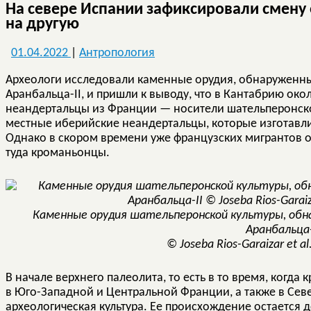
На севере Испании зафиксировали смену
на другую
01.04.2022
|
Антропология
Археологи исследовали каменные орудия, обнаруженны
Аранбальца-II, и пришли к выводу, что в Кантабрию око
неандертальцы из Франции — носители шательперонско
местные иберийские неандертальцы, которые изготавли
Однако в скором времени уже французских мигрантов 
туда кроманьонцы.
Каменные орудия шательперонской культуры, обн
Аранбальца-
© Joseba Rios-Garaizar et al
В начале верхнего палеолита, то есть в то время, когда
в Юго-Западной и Центральной Франции, а также в Се
археологическая культура. Ее происхождение остается