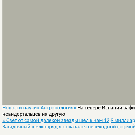
Новости науки»
Антропология»
На севере Испании заф
неандертальцев на другую
«
Свет от самой далекой звезды шел к нам 12,9 миллиар
Загадочный шелкопряд яо оказался переходной форм