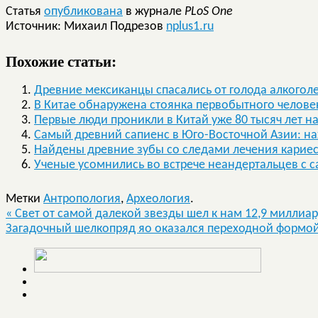
Статья
опубликована
в журнале
PLoS One
Источник: Михаил Подрезов
nplus1.ru
Похожие статьи:
Древние мексиканцы спасались от голода алкогол
В Китае обнаружена стоянка первобытного челове
Первые люди проникли в Китай уже 80 тысяч лет н
Самый древний сапиенс в Юго-Восточной Азии: нах
Найдены древние зубы со следами лечения карие
Ученые усомнились во встрече неандертальцев с 
Метки
Антропология
,
Археология
.
«
Свет от самой далекой звезды шел к нам 12,9 миллиар
Загадочный шелкопряд яо оказался переходной форм