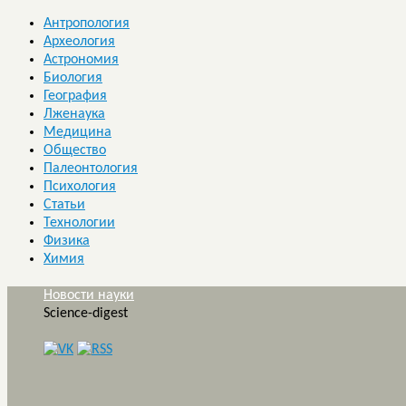
Антропология
Археология
Астрономия
Биология
География
Лженаука
Медицина
Общество
Палеонтология
Психология
Статьи
Технологии
Физика
Химия
Новости науки
Science-digest