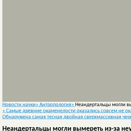
Новости науки»
Антропология»
Неандертальцы могли вы
«
Самые древние окаменелости оказались совсем не о
Обнаружена самая тесная двойная сверхмассивная че
Неандертальцы могли вымереть из-за не