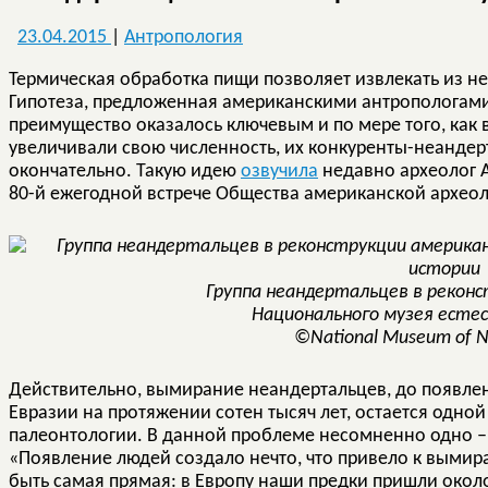
23.04.2015
|
Антропология
Термическая обработка пищи позволяет извлекать из не
Гипотеза, предложенная американскими антропологами,
преимущество оказалось ключевым и по мере того, как
увеличивали свою численность, их конкуренты-неандерт
окончательно. Такую идею
озвучила
недавно археолог Ан
80-й ежегодной встрече Общества американской археол
Группа неандертальцев в реконс
Национального музея есте
©National Museum of Na
Действительно, вымирание неандертальцев, до появле
Евразии на протяжении сотен тысяч лет, остается одно
палеонтологии. В данной проблеме несомненно одно – 
«Появление людей создало нечто, что привело к вымир
быть самая прямая: в Европу наши предки пришли около 4