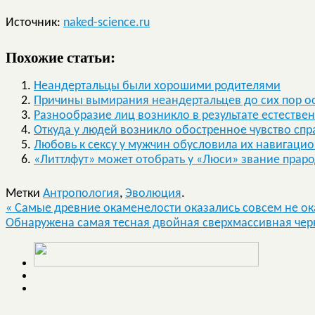
Источник:
naked-science.ru
Похожие статьи:
Неандертальцы были хорошими родителями
Причины вымирания неандертальцев до сих пор ос
Разнообразие лиц возникло в результате естестве
Откуда у людей возникло обостренное чувство сп
Любовь к сексу у мужчин обусловила их навигаци
«Литтлфут» может отобрать у «Люси» звание прар
Метки
Антропология
,
Эволюция
.
«
Самые древние окаменелости оказались совсем не о
Обнаружена самая тесная двойная сверхмассивная че