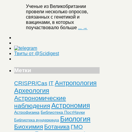
Ученые из Великобритании
провели несколько опросов,
связанных с генетикой и
вакцинами, в которых
поучаствовало больше
... →
Твиты от @Scidigest
Метки
Антропология
CRISPR/Cas
IT
Археология
Астрономические
Астрономия
наблюдения
Астрофизика
Библиотека ПостНауки
Биология
Библиотека вундеркинда
Биохимия
Ботаника
ГМО