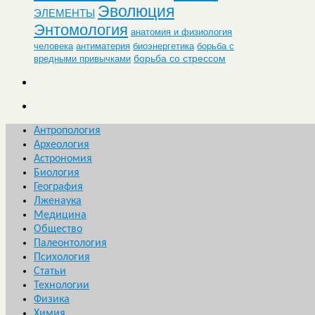
Эволюция
ЭЛЕМЕНТЫ
Энтомология
анатомия и физиология
человека
антиматерия
биоэнергетика
борьба с
борьба со стрессом
вредными привычками
Антропология
Археология
Астрономия
Биология
География
Лженаука
Медицина
Общество
Палеонтология
Психология
Статьи
Технологии
Физика
Химия