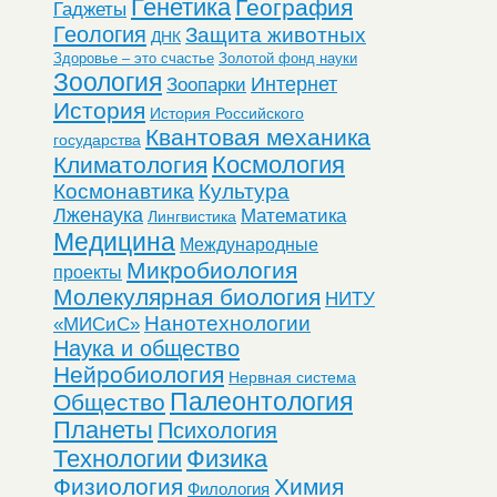
Генетика
География
Гаджеты
Геология
Защита животных
ДНК
Здоровье – это счастье
Золотой фонд науки
Зоология
Интернет
Зоопарки
История
История Российского
Квантовая механика
государства
Космология
Климатология
Космонавтика
Культура
Лженаука
Математика
Лингвистика
Медицина
Международные
Микробиология
проекты
Молекулярная биология
НИТУ
Нанотехнологии
«МИСиС»
Наука и общество
Нейробиология
Нервная система
Палеонтология
Общество
Планеты
Психология
Технологии
Физика
Физиология
Химия
Филология