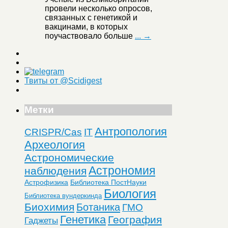
провели несколько опросов,
связанных с генетикой и
вакцинами, в которых
поучаствовало больше
... →
Твиты от @Scidigest
Метки
Антропология
CRISPR/Cas
IT
Археология
Астрономические
Астрономия
наблюдения
Астрофизика
Библиотека ПостНауки
Биология
Библиотека вундеркинда
Биохимия
Ботаника
ГМО
Генетика
География
Гаджеты