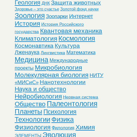
Геология
Защита животных
ДНК
Здоровье – это счастье
Золотой фонд науки
Зоология
Интернет
Зоопарки
История
История Российского
Квантовая механика
государства
Космология
Климатология
Космонавтика
Культура
Лженаука
Математика
Лингвистика
Медицина
Международные
Микробиология
проекты
Молекулярная биология
НИТУ
Нанотехнологии
«МИСиС»
Наука и общество
Нейробиология
Нервная система
Палеонтология
Общество
Планеты
Психология
Технологии
Физика
Физиология
Химия
Филология
Эволюция
ЭЛЕМЕНТЫ