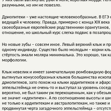
У них были вытянутые руки и ноги, короткая морда. По
разумными, но им не повезло.
Дриопитеки – уже настоящие человекообразные. В ЕГЭ о
ведущей к человеку. Правда, примерно с конца XIX века
своеобразные европейские родственники орангутанов, 
отношение, но школьный курс слегка подвис в позапрош
Но новые зубы – совсем иное. Левый верхний клык и 
одному индивиду. Существо было молодым – корни клы
стёртость эмали моляра минимальна. Это хорошо, так к
морфологии.
Клык невелик и имеет замечательную ромбовидную форм
вытянутых конусообразных клыков большинства ископа
дриопитеков, зато похож на клыки ардипитеков и афарс
эппельсгеймца не очень-то и выступал за уровень сосе
вероятно, не был таким уж перекошенным, как у обезь
не значит «идентичен». А по соотношению высоты и ши
не только к ардипитекам и австралопитекам, но также 
продвинутая черта загадочного эппельсгеймца – отсутс