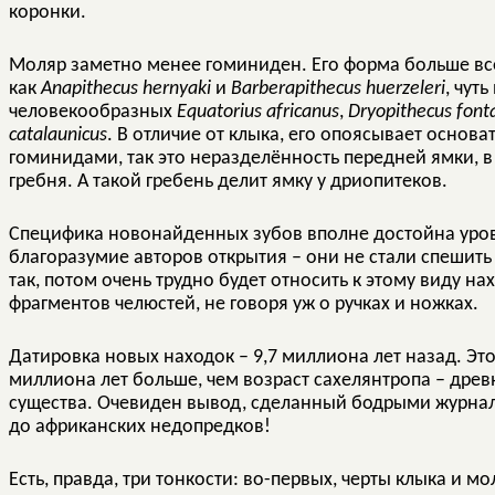
коронки.
Моляр заметно менее гоминиден. Его форма больше вс
как
Anapithecus hernyaki
и
Barberapithecus huerzeleri
, чут
человекообразных
Equatorius africanus
,
Dryopithecus font
catalaunicus
. В отличие от клыка, его опоясывает основа
гоминидами, так это неразделённость передней ямки, в
гребня. А такой гребень делит ямку у дриопитеков.
Специфика новонайденных зубов вполне достойна уровн
благоразумие авторов открытия – они не стали спешить
так, потом очень трудно будет относить к этому виду н
фрагментов челюстей, не говоря уж о ручках и ножках.
Датировка новых находок – 9,7 миллиона лет назад. Эт
миллиона лет больше, чем возраст сахелянтропа – дре
существа. Очевиден вывод, сделанный бодрыми журнал
до африканских недопредков!
Есть, правда, три тонкости: во-первых, черты клыка и 