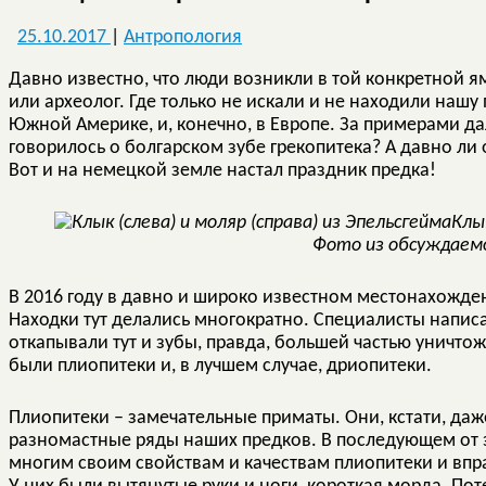
25.10.2017
|
Антропология
Давно известно, что люди возникли в той конкретной я
или археолог. Где только не искали и не находили нашу 
Южной Америке, и, конечно, в Европе. За примерами да
говорилось о болгарском зубе грекопитека? А давно ли 
Вот и на немецкой земле настал праздник предка!
Клык
Фото из обсуждаем
В 2016 году в давно и широко известном местонахожде
Находки тут делались многократно. Специалисты написа
откапывали тут и зубы, правда, большей частью уничто
были плиопитеки и, в лучшем случае, дриопитеки.
Плиопитеки – замечательные приматы. Они, кстати, даж
разномастные ряды наших предков. В последующем от эт
многим своим свойствам и качествам плиопитеки и вп