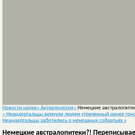
Новости науки»
Антропология»
Немецкие австралопите
«
Неандертальцы вернули людям утраченный ранее ген
Неандертальцы заботились о немощных собратьях
»
Немецкие австралопитеки?! Переписывае