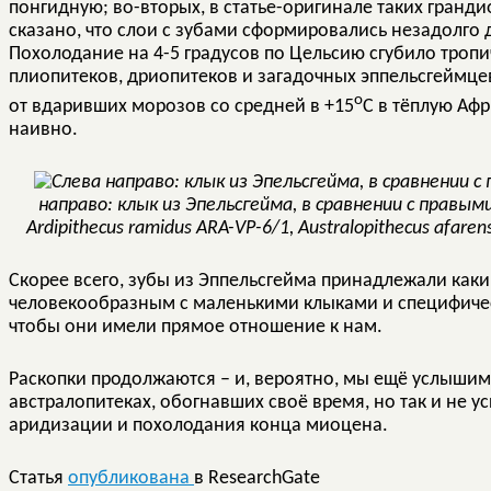
понгидную; во-вторых, в статье-оригинале таких гранди
сказано, что слои с зубами сформировались незадолго
Похолодание на 4-5 градусов по Цельсию сгубило тропи
плиопитеков, дриопитеков и загадочных эппельсгеймцев
о
от вдаривших морозов со средней в +15
C в тёплую Афр
наивно.
направо: клык из Эпельсгейма, в сравнении с правыми
Ardipithecus ramidus ARA-VP-6/1, Australopithecus afarensi
Скорее всего, зубы из Эппельсгейма принадлежали как
человекообразным с маленькими клыками и специфиче
чтобы они имели прямое отношение к нам.
Раскопки продолжаются – и, вероятно, мы ещё услышим
австралопитеках, обогнавших своё время, но так и не 
аридизации и похолодания конца миоцена.
Статья
опубликована
в
ResearchGate