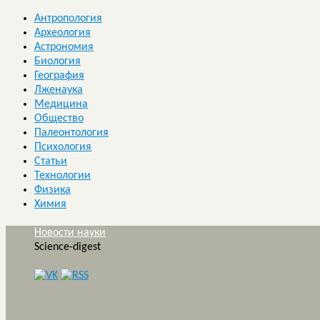
Антропология
Археология
Астрономия
Биология
География
Лженаука
Медицина
Общество
Палеонтология
Психология
Статьи
Технологии
Физика
Химия
Новости науки
Science-digest