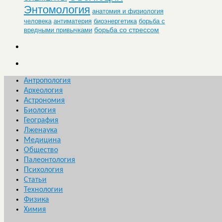
Энтомология
анатомия и физиология
человека
антиматерия
биоэнергетика
борьба с
борьба со стрессом
вредными привычками
Антропология
Археология
Астрономия
Биология
География
Лженаука
Медицина
Общество
Палеонтология
Психология
Статьи
Технологии
Физика
Химия