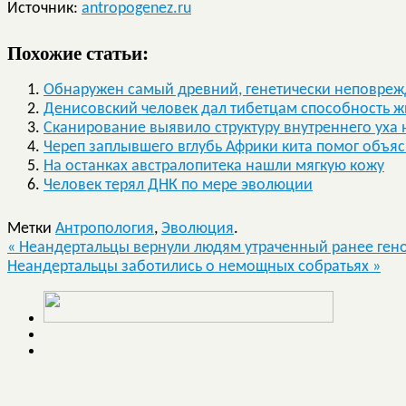
Источник:
antropogenez.ru
Похожие статьи:
Обнаружен самый древний, генетически неповреж
Денисовский человек дал тибетцам способность ж
Сканирование выявило структуру внутреннего уха
Череп заплывшего вглубь Африки кита помог объя
На останках австралопитека нашли мягкую кожу
Человек терял ДНК по мере эволюции
Метки
Антропология
,
Эволюция
.
«
Неандертальцы вернули людям утраченный ранее ген
Неандертальцы заботились о немощных собратьях
»