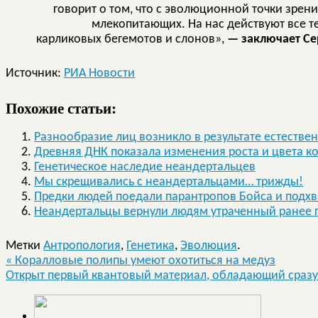
говорит о том, что с эволюционной точки зрени
млекопитающих. На нас действуют все те
карликовых бегемотов и слонов»,
— заключает Сер
Источник:
РИА Новости
Похожие статьи:
Разнообразие лиц возникло в результате естестве
Древняя ДНК показала изменения роста и цвета к
Генетическое наследие неандертальцев
Мы скрещивались с неандертальцами… трижды!
Предки людей поедали парантропов Бойса и подхв
Неандертальцы вернули людям утраченный ранее 
Метки
Антропология
,
Генетика
,
Эволюция
.
«
Коралловые полипы умеют охотиться на медуз
Открыт первый квантовый материал, обладающий сраз