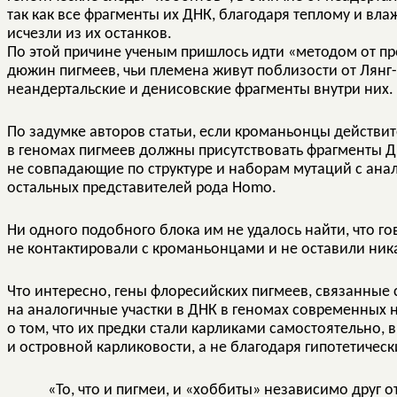
так как все фрагменты их ДНК, благодаря теплому и вл
исчезли из их останков.
По этой причине ученым пришлось идти «методом от п
дюжин пигмеев, чьи племена живут поблизости от Лянг-
неандертальские и денисовские фрагменты внутри них.
По задумке авторов статьи, если кроманьонцы действит
в геномах пигмеев должны присутствовать фрагменты 
не совпадающие по структуре и наборам мутаций с ана
остальных представителей рода Homo.
Ни одного подобного блока им не удалось найти, что го
не контактировали с кроманьонцами и не оставили ник
Что интересно, гены флоресийских пигмеев, связанные 
на аналогичные участки в ДНК в геномах современных 
о том, что их предки стали карликами самостоятельно, 
и островной карликовости, а не благодаря гипотетичес
«То, что и пигмеи, и «хоббиты» независимо друг о