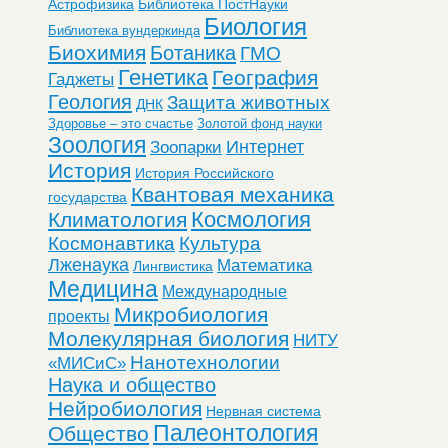
Астрофизика
Библиотека ПостНауки
Биология
Библиотека вундеркинда
Биохимия
Ботаника
ГМО
Генетика
География
Гаджеты
Геология
Защита животных
ДНК
Здоровье – это счастье
Золотой фонд науки
Зоология
Интернет
Зоопарки
История
История Российского
Квантовая механика
государства
Космология
Климатология
Космонавтика
Культура
Лженаука
Математика
Лингвистика
Медицина
Международные
Микробиология
проекты
Молекулярная биология
НИТУ
Нанотехнологии
«МИСиС»
Наука и общество
Нейробиология
Нервная система
Палеонтология
Общество