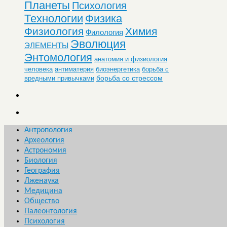
Планеты
Психология
Технологии
Физика
Физиология
Химия
Филология
Эволюция
ЭЛЕМЕНТЫ
Энтомология
анатомия и физиология
человека
антиматерия
биоэнергетика
борьба с
борьба со стрессом
вредными привычками
Антропология
Археология
Астрономия
Биология
География
Лженаука
Медицина
Общество
Палеонтология
Психология