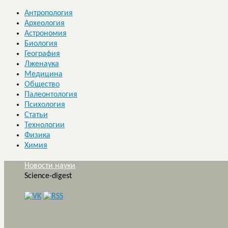
Антропология
Археология
Астрономия
Биология
География
Лженаука
Медицина
Общество
Палеонтология
Психология
Статьи
Технологии
Физика
Химия
Новости науки
Science-digest