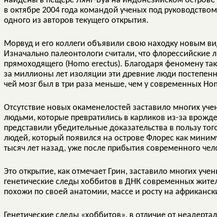
найдены в пещере Лянг-Буа на индонезийском острове Ф
в октябре 2004 года командой ученых под руководство
одного из авторов текущего открытия.
Морвуд и его коллеги объявили свою находку новым вид
Изначально палеонтологи считали, что флорессийские
прямоходящего (Homo erectus). Благодаря феномену та
за миллионы лет изоляции эти древние люди постепенн
чей мозг был в три раза меньше, чем у современных Hom
Отсутствие новых окаменелостей заставило многих уче
людьми, которые превратились в карликов из-за врожд
представили убедительные доказательства в пользу то
людей, который появился на острове Флорес как миниму
тысяч лет назад, уже после прибытия современного че
Это открытие, как отмечает Грин, заставило многих учен
генетические следы хоббитов в ДНК современных жител
похожи по своей анатомии, массе и росту на африканск
Генетические следы «хоббитов», в отличие от неадерта